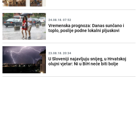
24.08.18. 07:52
Vremenska prognoza: Danas sunčano i
toplo, poslije podne lokalni pljuskovi
23.08.18. 20:34
U Sloveniji najavljuju snijeg, u Hrvatskoj
olujni vjetar: Ni u BiH neće biti bolje