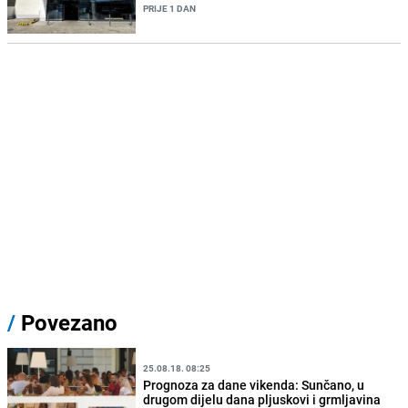
PRIJE 1 DAN
/
Povezano
25.08.18. 08:25
Prognoza za dane vikenda: Sunčano, u
drugom dijelu dana pljuskovi i grmljavina