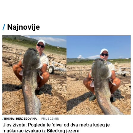
/
Najnovije
/
BOSNA I HERCEGOVINA
I
PRIJE 25MIN
Ulov života: Pogledajte 'diva' od dva metra kojeg je
muškarac izvukao iz Bilećkog jezera