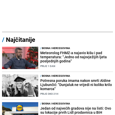
/
Najčitanije
/
BOSNA I HERCEGOVINA
Meteorolog FHMZ-a najavio kišu i pad
temperatura: "Jedno od najsvježijih ljeta
posljednjih godina"
PRIJE 1 DAN
/
BOSNA I HERCEGOVINA
Potresna poruka imama nakon smrti Aldine
Ljubunčić: "Dunjaluk ne vrijedi ni koliko krilo
komarca"
PRIJE OKO 21H
/
BOSNA I HERCEGOVINA
Jedan od najvećih gradova nije na listi: Ovo
su lokacije prvih Lidl prodavnica u BiH