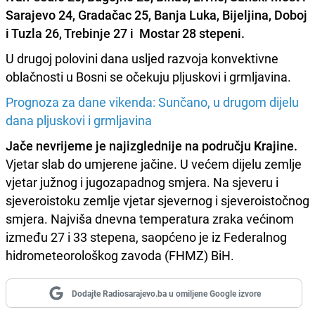
Sarajevo 24, Gradačac 25, Banja Luka, Bijeljina, Doboj
i Tuzla 26, Trebinje 27 i Mostar 28 stepeni.
U drugoj polovini dana usljed razvoja konvektivne
oblačnosti u Bosni se očekuju pljuskovi i grmljavina.
Prognoza za dane vikenda: Sunčano, u drugom dijelu
dana pljuskovi i grmljavina
Jače nevrijeme je najizglednije na području Krajine.
Vjetar slab do umjerene jačine. U većem dijelu zemlje
vjetar južnog i jugozapadnog smjera. Na sjeveru i
sjeveroistoku zemlje vjetar sjevernog i sjeveroistočnog
smjera. Najviša dnevna temperatura zraka većinom
između 27 i 33 stepena, saopćeno je iz Federalnog
hidrometeorološkog zavoda (FHMZ) BiH.
Dodajte Radiosarajevo.ba u omiljene Google izvore