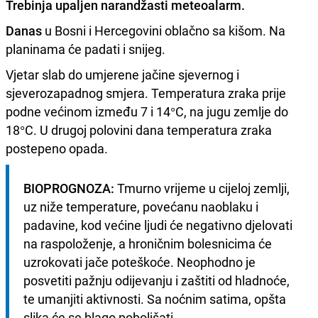
Trebinja
upaljen
narandžasti meteoalarm.
Danas
u Bosni i Hercegovini oblačno sa kišom. Na
planinama će padati i snijeg.
Vjetar slab do umjerene jačine sjevernog i
sjeverozapadnog smjera. Temperatura zraka prije
podne većinom između 7 i 14°C, na jugu zemlje do
18°C. U drugoj polovini dana temperatura zraka
postepeno opada.
BIOPROGNOZA:
 Tmurno vrijeme u cijeloj zemlji, 
uz niže temperature, povećanu naoblaku i 
padavine, kod većine ljudi će negativno djelovati 
na raspoloženje, a hroničnim bolesnicima će 
uzrokovati jače poteškoće. Neophodno je 
posvetiti pažnju odijevanju i zaštiti od hladnoće, 
te umanjiti aktivnosti. Sa noćnim satima, opšta 
slika će se blago poboljšati.