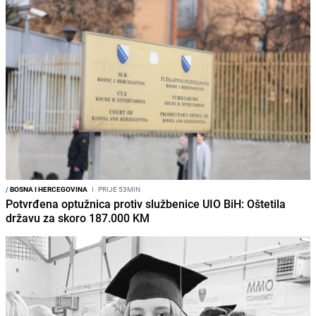
/
BOSNA I HERCEGOVINA
I
PRIJE 53MIN
Potvrđena optužnica protiv službenice UIO BiH: Oštetila
državu za skoro 187.000 KM