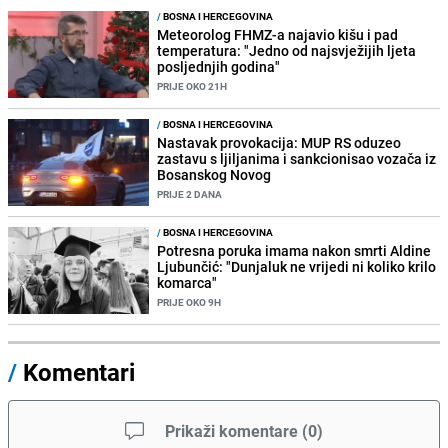
/
BOSNA I HERCEGOVINA
Meteorolog FHMZ-a najavio kišu i pad
temperatura: "Jedno od najsvježijih ljeta
posljednjih godina"
PRIJE OKO 21H
/
BOSNA I HERCEGOVINA
Nastavak provokacija: MUP RS oduzeo
zastavu s ljiljanima i sankcionisao vozača iz
Bosanskog Novog
PRIJE 2 DANA
/
BOSNA I HERCEGOVINA
Potresna poruka imama nakon smrti Aldine
Ljubunčić: "Dunjaluk ne vrijedi ni koliko krilo
komarca"
PRIJE OKO 9H
/
Komentari
Prikaži komentare
(
0
)