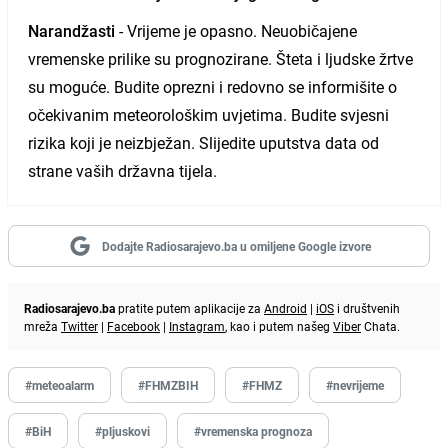
Narandžasti
- Vrijeme je opasno. Neuobičajene
vremenske prilike su prognozirane. Šteta i ljudske žrtve
su moguće. Budite oprezni i redovno se informišite o
očekivanim meteorološkim uvjetima. Budite svjesni
rizika koji je neizbježan. Slijedite uputstva data od
strane vaših državna tijela.
Dodajte Radiosarajevo.ba u omiljene Google izvore
Radiosarajevo.ba
pratite putem aplikacije za
Android
|
iOS
i društvenih
mreža
Twitter
|
Facebook
|
Instagram
, kao i putem našeg
Viber
Chata.
#meteoalarm
#FHMZBIH
#FHMZ
#nevrijeme
#BiH
#pljuskovi
#vremenska prognoza