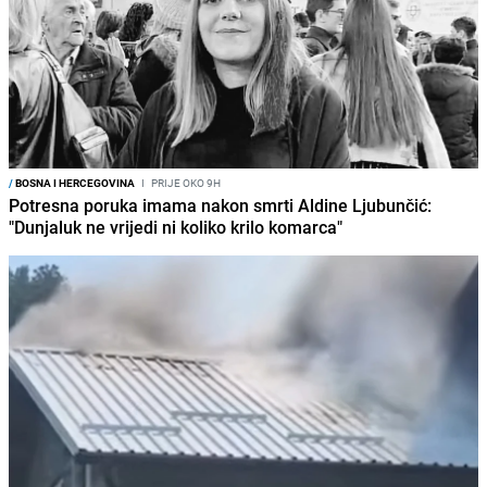
/
BOSNA I HERCEGOVINA
I
PRIJE OKO 9H
Potresna poruka imama nakon smrti Aldine Ljubunčić:
"Dunjaluk ne vrijedi ni koliko krilo komarca"