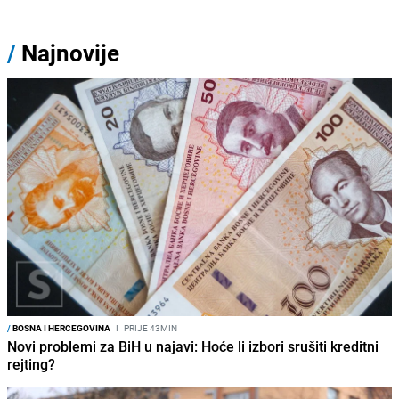
/
Najnovije
/
BOSNA I HERCEGOVINA
I
PRIJE 43MIN
Novi problemi za BiH u najavi: Hoće li izbori srušiti kreditni
rejting?