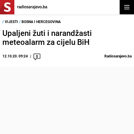
Otvor
/
VIJESTI
/
BOSNA I HERCEGOVINA
Upaljeni žuti i narandžasti
meteoalarm za cijelu BiH
12.10.20. 09:24
Radiosarajevo.ba
0