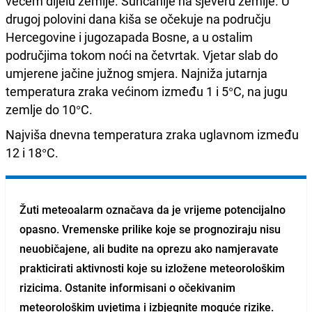
većem dijelu zemlje. Sunčanije na sjeveru zemlje. U
drugoj polovini dana kiša se očekuje na području
Hercegovine i jugozapada Bosne, a u ostalim
područjima tokom noći na četvrtak. Vjetar slab do
umjerene jačine južnog smjera. Najniža jutarnja
temperatura zraka većinom između 1 i 5°C, na jugu
zemlje do 10°C.
Najviša dnevna temperatura zraka uglavnom između
12 i 18°C.
Žuti meteoalarm
označava da je vrijeme potencijalno
opasno. Vremenske prilike koje se prognoziraju nisu
neuobičajene, ali budite na oprezu ako namjeravate
prakticirati aktivnosti koje su izložene meteorološkim
rizicima. Ostanite informisani o očekivanim
meteorološkim uvjetima i izbjegnite moguće rizike.