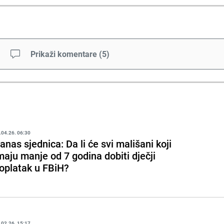
Prikaži komentare
(
5
)
.04.26. 06:30
anas sjednica: Da li će svi mališani koji
maju manje od 7 godina dobiti dječji
oplatak u FBiH?
.02.26. 15:17