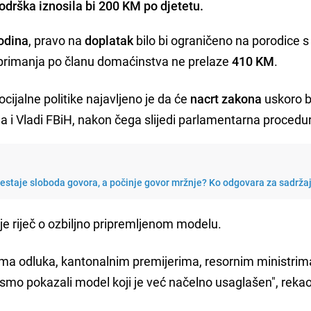
rška iznosila bi 200 KM po djetetu.
odina
, pravo na
doplatak
bilo bi ograničeno na porodice s
primanja po članu domaćinstva ne prelaze
410 KM
.
ocijalne politike najavljeno je da će
nacrt zakona
uskoro bi
 i Vladi FBiH, nakon čega slijedi parlamentarna procedu
restaje sloboda govora, a počinje govor mržnje? Ko odgovara za sadrža
 je riječ o ozbiljno pripremljenom modelu.
cima odluka, kantonalnim premijerima, resornim ministrim
smo pokazali model koji je već načelno usaglašen", rekao