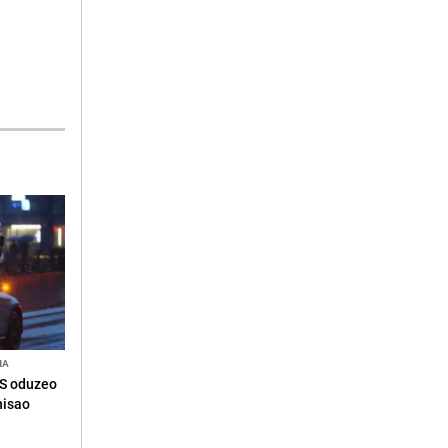
NA
RS oduzeo
nisao