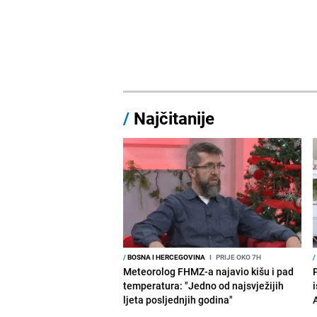
/
Najčitanije
/
BOSNA I HERCEGOVINA
I
PRIJE OKO 7H
/
Meteorolog FHMZ-a najavio kišu i pad
temperatura: "Jedno od najsvježijih
i
ljeta posljednjih godina"