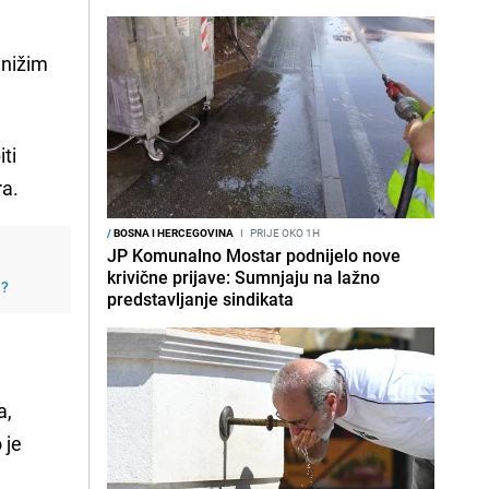
 nižim
ti
ra.
/
BOSNA I HERCEGOVINA
I
PRIJE OKO 1H
JP Komunalno Mostar podnijelo nove
krivične prijave: Sumnjaju na lažno
j?
predstavljanje sindikata
a,
 je