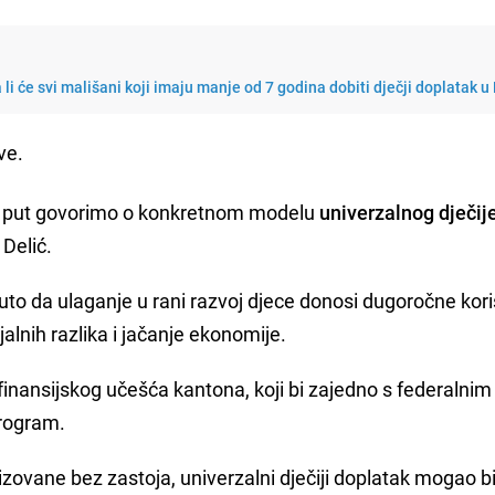
li će svi mališani koji imaju manje od 7 godina dobiti dječji doplatak u
ive.
vi put govorimo o konkretnom modelu
univerzalnog dječij
 Delić.
o da ulaganje u rani razvoj djece donosi dugoročne kori
jalnih razlika i jačanje ekonomije.
d finansijskog učešća kantona, koji bi zajedno s federalni
program.
zovane bez zastoja, univerzalni dječiji doplatak mogao b