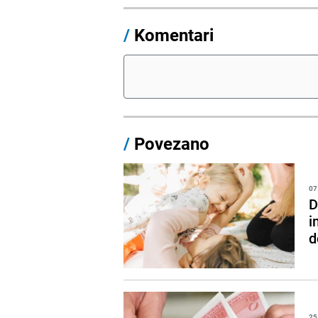
/
Komentari
/
Povezano
07
D
i
d
25