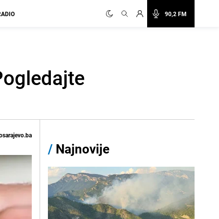
RADIO
90,2 FM
Pogledajte
osarajevo.ba
/
Najnovije