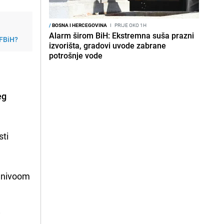
/
BOSNA I HERCEGOVINA
I
PRIJE OKO 1H
Alarm širom BiH: Ekstremna suša prazni
 FBiH?
izvorišta, gradovi uvode zabrane
potrošnje vode
eg
sti
m nivoom
i