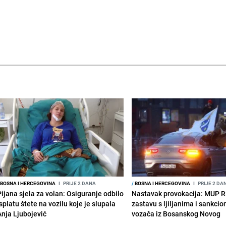
BOSNA I HERCEGOVINA
I
PRIJE 2 DANA
/
BOSNA I HERCEGOVINA
I
PRIJE 2 DA
Pijana sjela za volan: Osiguranje odbilo
Nastavak provokacija: MUP 
splatu štete na vozilu koje je slupala
zastavu s ljiljanima i sankcio
Anja Ljubojević
vozača iz Bosanskog Novog