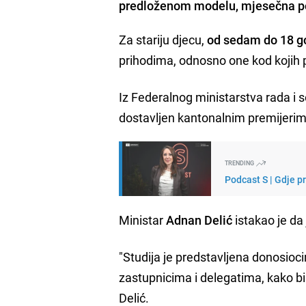
predloženom modelu, mjesečna pod
Za stariju djecu,
od sedam do 18 g
prihodima, odnosno one kod kojih 
Iz Federalnog ministarstva rada i s
dostavljen kantonalnim premijerima
TRENDING
Podcast S | Gdje p
Ministar
Adnan Delić
istakao je da
"Studija je predstavljena donosio
zastupnicima i delegatima, kako bi
Delić.