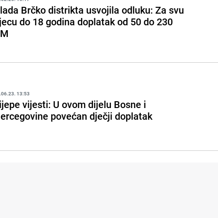
lada Brčko distrikta usvojila odluku: Za svu
jecu do 18 godina doplatak od 50 do 230
KM
.06.23. 13:53
ijepe vijesti: U ovom dijelu Bosne i
ercegovine povećan dječji doplatak