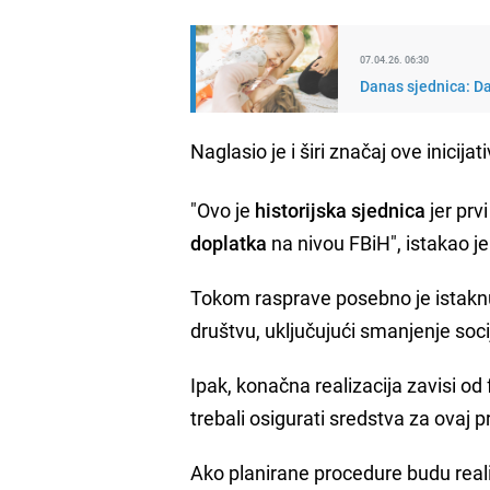
07.04.26. 06:30
Danas sjednica: Da 
Naglasio je i širi značaj ove inicijat
"Ovo je
historijska sjednica
jer pr
doplatka
na nivou FBiH", istakao je
Tokom rasprave posebno je istaknut
društvu, uključujući smanjenje soci
Ipak, konačna realizacija zavisi o
trebali osigurati sredstva za ovaj 
Ako planirane procedure budu reali