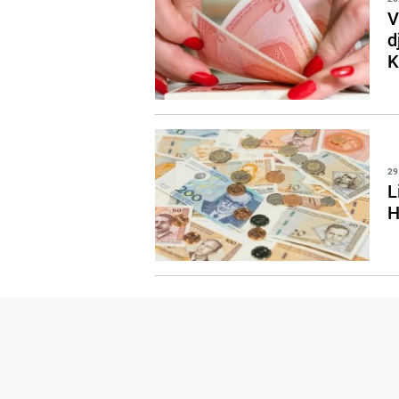
V
d
29
L
H