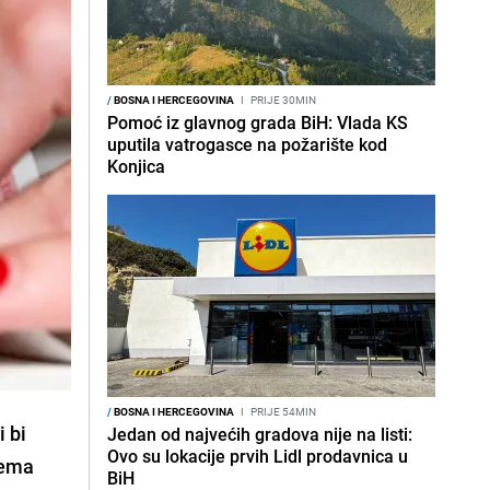
/
BOSNA I HERCEGOVINA
I
PRIJE 30MIN
Pomoć iz glavnog grada BiH: Vlada KS
uputila vatrogasce na požarište kod
Konjica
/
BOSNA I HERCEGOVINA
I
PRIJE 54MIN
i bi
Jedan od najvećih gradova nije na listi:
Ovo su lokacije prvih Lidl prodavnica u
rema
BiH