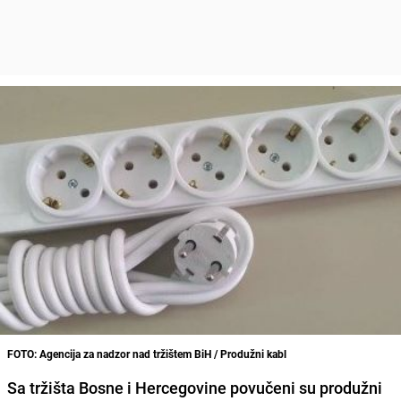
FOTO: Agencija za nadzor nad tržištem BiH / Produžni kabl
Sa tržišta Bosne i Hercegovine povučeni su produžni