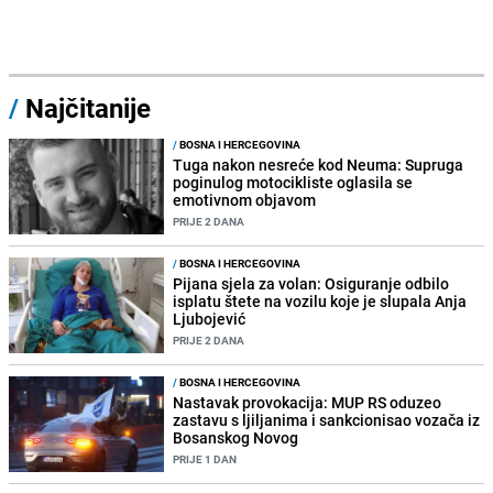
/
Najčitanije
/
BOSNA I HERCEGOVINA
Tuga nakon nesreće kod Neuma: Supruga
poginulog motocikliste oglasila se
emotivnom objavom
PRIJE 2 DANA
/
BOSNA I HERCEGOVINA
Pijana sjela za volan: Osiguranje odbilo
isplatu štete na vozilu koje je slupala Anja
Ljubojević
PRIJE 2 DANA
/
BOSNA I HERCEGOVINA
Nastavak provokacija: MUP RS oduzeo
zastavu s ljiljanima i sankcionisao vozača iz
Bosanskog Novog
PRIJE 1 DAN