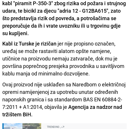
kabl "piramit P-350-3" zbog rizika od požara i strujnog
udara, te bicikl za djecu "adria 12 - G12BA615", zato
što predstavlja rizik od povreda, a potrošačima se
preporučuje da ih i vrate uvozniku ili u trgovinu gdje
su kupljeni.
Kabl iz Turske je rizičan
jer nije propisno označen,
uređaj se može rastaviti alatom opšte namjene,
utičnice na proizvodu nemaju zatvarače, dok mu je
površina poprečnog presjeka provodnika u savitljivom
kablu manja od minimalno dozvoljene.
Ovaj proizvod nije usklađen sa Naredbom o električnoj
opremi namijenjenoj za upotrebu unutar određenih
naponskih granica i sa standardom BAS EN 60884-2-
7:2011 + A1:2014, objavila je
Agencija za nadzor nad
tržištem BiH.
TRENDING