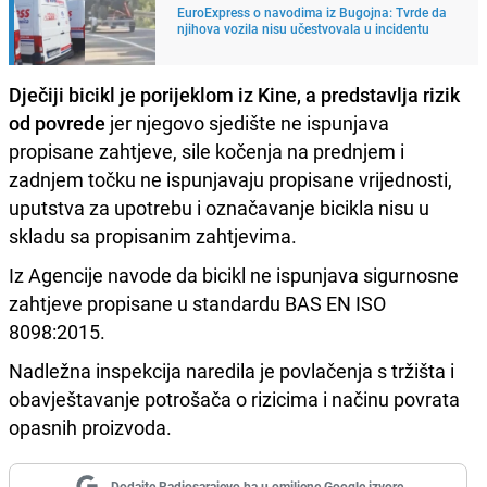
EuroExpress o navodima iz Bugojna: Tvrde da
njihova vozila nisu učestvovala u incidentu
Dječiji bicikl je porijeklom iz Kine,
a predstavlja rizik
od povrede
jer njegovo sjedište ne ispunjava
propisane zahtjeve, sile kočenja na prednjem i
zadnjem točku ne ispunjavaju propisane vrijednosti,
uputstva za upotrebu i označavanje bicikla nisu u
skladu sa propisanim zahtjevima.
Iz Agencije navode da bicikl ne ispunjava sigurnosne
zahtjeve propisane u standardu BAS EN ISO
8098:2015.
Nadležna inspekcija naredila je povlačenja s tržišta i
obavještavanje potrošača o rizicima i načinu povrata
opasnih proizvoda.
Dodajte Radiosarajevo.ba u omiljene Google izvore