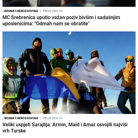
/
BOSNA I HERCEGOVINA
I
PRIJE OKO 1H
MC Srebrenica uputio važan poziv bivšim i sadašnjim
uposlenicima: "Odmah nam se obratite"
/
BOSNA I HERCEGOVINA
I
PRIJE OKO 1H
Veliki uspjeh Sarajlija: Armin, Maid i Amar osvojili najviši
vrh Turske