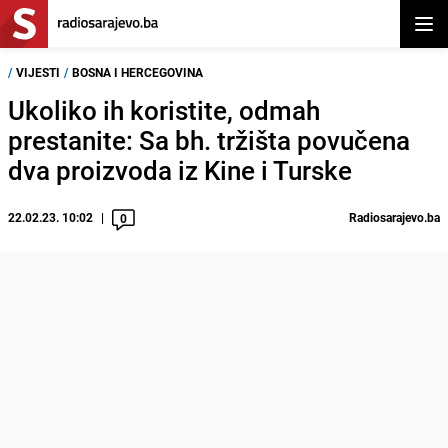
Otvor
/
VIJESTI
/
BOSNA I HERCEGOVINA
Ukoliko ih koristite, odmah
prestanite: Sa bh. tržišta povučena
dva proizvoda iz Kine i Turske
22.02.23. 10:02
Radiosarajevo.ba
0