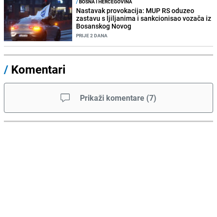
/
BOSNA I HERCEGOVINA
Nastavak provokacija: MUP RS oduzeo
zastavu s ljiljanima i sankcionisao vozača iz
Bosanskog Novog
PRIJE 2 DANA
/
Komentari
Prikaži komentare
(
7
)