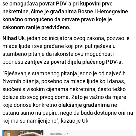
se omogućava povrat PDV-a pri kupovini prve
nekretnine, čime je građanima Bosne i Hercegovine
konačno omogućeno da ostvare pravo koje je
zakonom ranije predviđeno.
Nihad Uk
, jedan od inicijatora ovog zakona, pozvao je
mlade ljude i sve građane koji prvi put rješavaju
stambeno pitanje da iskoriste ovu mogućnost i
podnesu
zahtjev za povrat dijela plaćenog PDV-a.
"Rješavanje stambenog pitanja jedno je od najvećih
životnih pitanja, posebno za mlade ljude koji danas,
suočeni s visokim cijenama nekretnina, često teško
dolaze do svog prvog doma. Zato je važno da mjere
koje donose konkretno
olakšanje građanima
ne
ostanu samo na papiru, nego da budu dostupne onima
kojima su namijenjene", kazao je Uk.
TRENDING