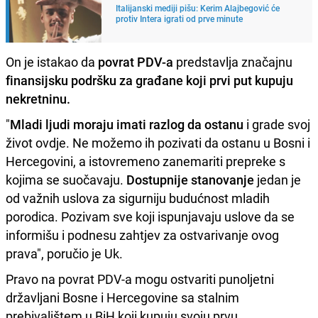
Italijanski mediji pišu: Kerim Alajbegović će
protiv Intera igrati od prve minute
On je istakao da
povrat PDV-a
predstavlja značajnu
finansijsku podršku za građane koji prvi put kupuju
nekretninu.
"
Mladi ljudi moraju imati razlog da ostanu
i grade svoj
život ovdje. Ne možemo ih pozivati da ostanu u Bosni i
Hercegovini, a istovremeno zanemariti prepreke s
kojima se suočavaju.
Dostupnije stanovanje
jedan je
od važnih uslova za sigurniju budućnost mladih
porodica. Pozivam sve koji ispunjavaju uslove da se
informišu i podnesu zahtjev za ostvarivanje ovog
prava", poručio je Uk.
Pravo na povrat PDV-a mogu ostvariti punoljetni
državljani Bosne i Hercegovine sa stalnim
prebivalištem u BiH koji kupuju svoju prvu