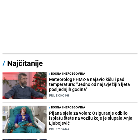
/
Najčitanije
/
BOSNA I HERCEGOVINA
Meteorolog FHMZ-a najavio kišu i pad
temperatura: "Jedno od najsvježijih ljeta
posljednjih godina"
PRIJE OKO 9H
/
BOSNA I HERCEGOVINA
Pijana sjela za volan: Osiguranje odbilo
isplatu štete na vozilu koje je slupala Anja
Ljubojević
PRIJE 2 DANA