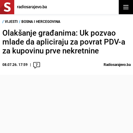
Otvor
/
VIJESTI
/
BOSNA I HERCEGOVINA
Olakšanje građanima: Uk pozvao
mlade da apliciraju za povrat PDV-a
za kupovinu prve nekretnine
08.07.26. 17:59
Radiosarajevo.ba
7