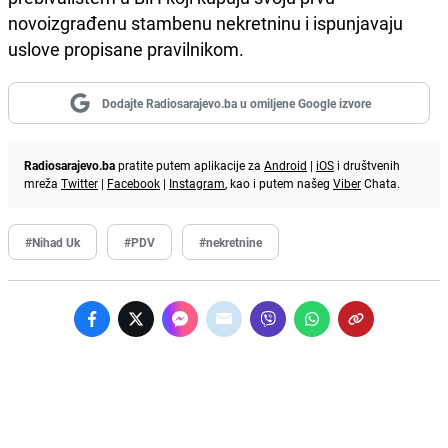
novoizgrađenu stambenu nekretninu i ispunjavaju
uslove propisane pravilnikom.
Dodajte Radiosarajevo.ba u omiljene Google izvore
Radiosarajevo.ba
pratite putem aplikacije za
Android
|
iOS
i društvenih
mreža
Twitter
|
Facebook
|
Instagram
, kao i putem našeg
Viber
Chata.
#Nihad Uk
#PDV
#nekretnine