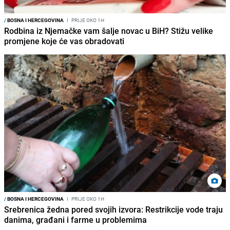
/
BOSNA I HERCEGOVINA
I
PRIJE OKO 1H
Rodbina iz Njemačke vam šalje novac u BiH? Stižu velike
promjene koje će vas obradovati
/
BOSNA I HERCEGOVINA
I
PRIJE OKO 1H
Srebrenica žedna pored svojih izvora: Restrikcije vode traju
danima, građani i farme u problemima