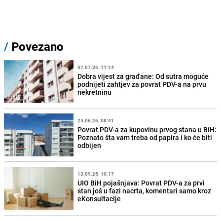
/
Povezano
07.07.26. 11:14
Dobra vijest za građane: Od sutra moguće
podnijeti zahtjev za povrat PDV-a na prvu
nekretninu
24.06.26. 08:41
Povrat PDV-a za kupovinu prvog stana u BiH:
Poznato šta vam treba od papira i ko će biti
odbijen
12.09.25. 10:17
UIO BiH pojašnjava: Povrat PDV-a za prvi
stan još u fazi nacrta, komentari samo kroz
eKonsultacije