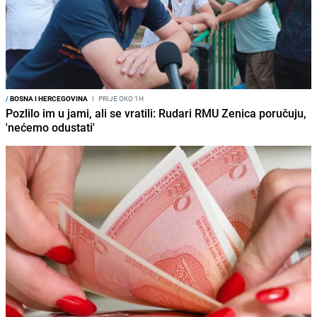
/
BOSNA I HERCEGOVINA
I
PRIJE OKO 1H
Pozlilo im u jami, ali se vratili: Rudari RMU Zenica poručuju,
'nećemo odustati'