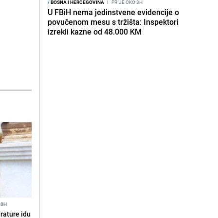
/
BOSNA I HERCEGOVINA
I
PRIJE OKO 3H
U FBiH nema jedinstvene evidencije o
povučenom mesu s tržišta: Inspektori
izrekli kazne od 48.000 KM
20H
erature idu