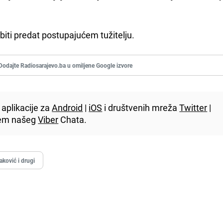
iti predat postupajućem tužitelju.
Dodajte Radiosarajevo.ba u omiljene Google izvore
aplikacije za
Android
|
iOS
i društvenih mreža
Twitter
|
utem našeg
Viber
Chata.
ković i drugi