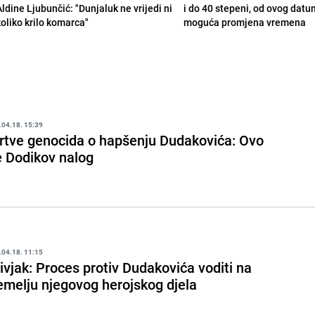
Aldine Ljubunčić: "Dunjaluk ne vrijedi ni
i do 40 stepeni, od ovog datu
koliko krilo komarca"
moguća promjena vremena
.04.18. 15:39
rtve genocida o hapšenju Dudakovića: Ovo
e Dodikov nalog
.04.18. 11:15
ivjak: Proces protiv Dudakovića voditi na
emelju njegovog herojskog djela