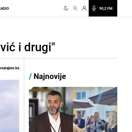
RADIO
90,2 FM
ć i drugi"
osarajevo.ba
/
Najnovije