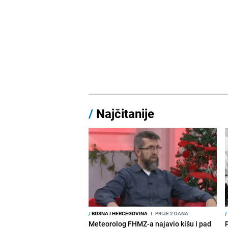
/
Najčitanije
/
BOSNA I HERCEGOVINA
I
PRIJE 2 DANA
/
Meteorolog FHMZ-a najavio kišu i pad