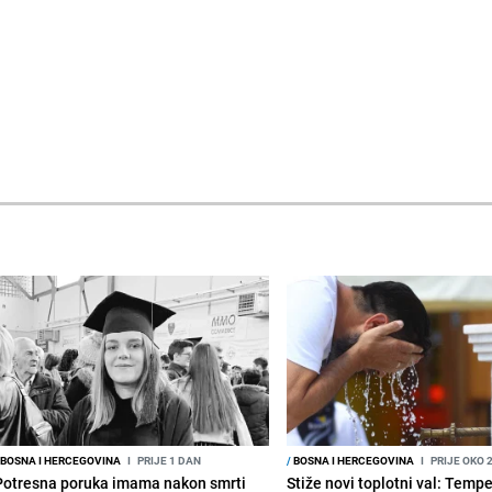
BOSNA I HERCEGOVINA
I
PRIJE 1 DAN
/
BOSNA I HERCEGOVINA
I
PRIJE OKO 
Potresna poruka imama nakon smrti
Stiže novi toplotni val: Temp