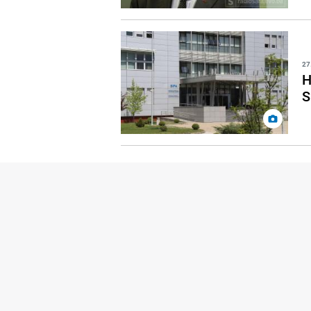
27
H
S