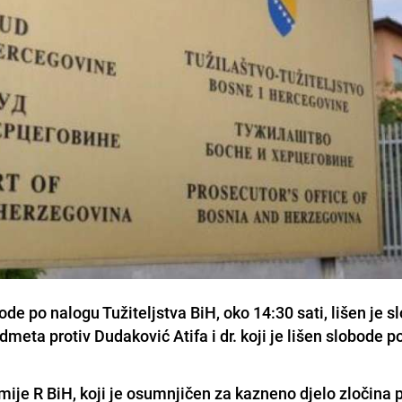
ode po nalogu Tužiteljstva BiH, oko 14:30 sati, lišen je 
dmeta protiv Dudaković Atifa i dr. koji je lišen slobode p
mije R BiH, koji je osumnjičen za kazneno djelo zločina p