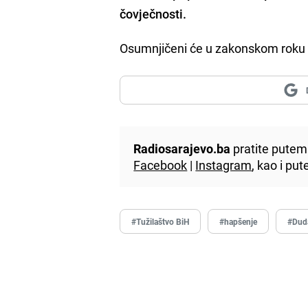
čovječnosti.
Osumnjičeni će u zakonskom roku b
Radiosarajevo.ba
pratite putem 
Facebook
|
Instagram
, kao i p
#Tužilaštvo BiH
#hapšenje
#Duda