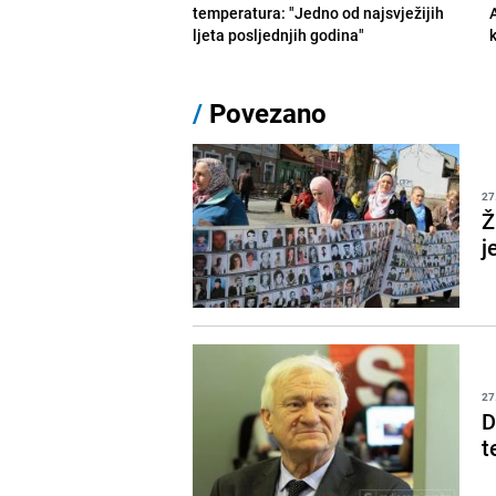
temperatura: "Jedno od najsvježijih
ljeta posljednjih godina"
/
Povezano
27
Ž
j
27
D
t