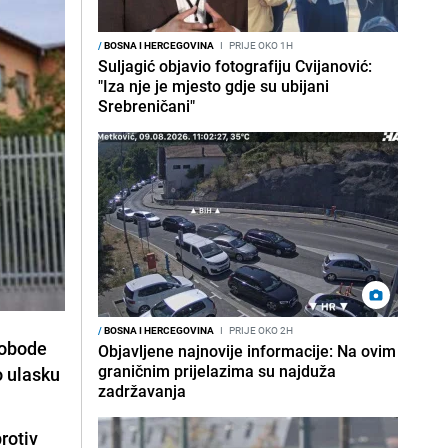
/
BOSNA I HERCEGOVINA
I
PRIJE OKO 1H
Suljagić objavio fotografiju Cvijanović:
"Iza nje je mjesto gdje su ubijani
Srebreničani"
/
BOSNA I HERCEGOVINA
I
PRIJE OKO 2H
slobode
Objavljene najnovije informacije: Na ovim
graničnim prijelazima su najduža
o ulasku
zadržavanja
rotiv