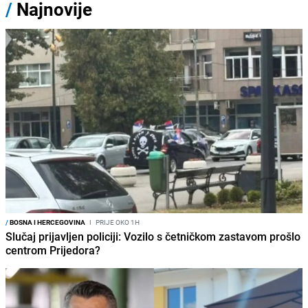
/
Najnovije
/
BOSNA I HERCEGOVINA
I
PRIJE OKO 1H
Slučaj prijavljen policiji: Vozilo s četničkom zastavom prošlo
centrom Prijedora?