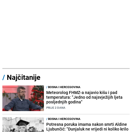
/
Najčitanije
/
BOSNA I HERCEGOVINA
Meteorolog FHMZ-a najavio kišu i pad
temperatura: "Jedno od najsvježijih ljeta
posljednjih godina"
PRIJE 2 DANA
/
BOSNA I HERCEGOVINA
Potresna poruka imama nakon smrti Aldine
Ljubunčić: "Dunjaluk ne vrijedi ni koliko krilo