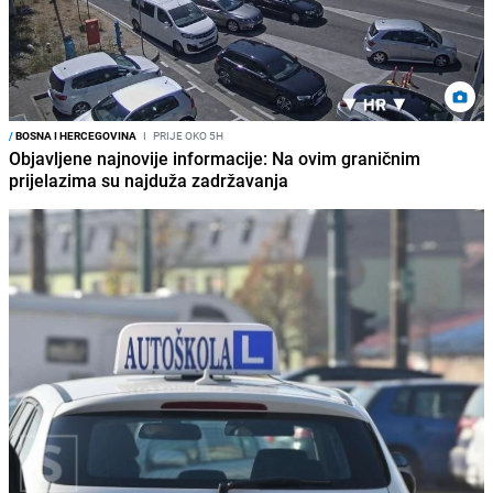
/
BOSNA I HERCEGOVINA
I
PRIJE OKO 5H
Objavljene najnovije informacije: Na ovim graničnim
prijelazima su najduža zadržavanja