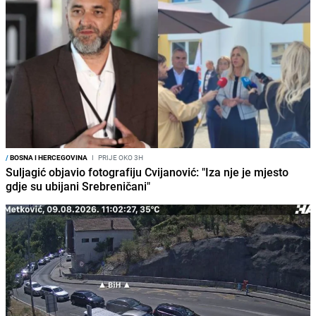
/
BOSNA I HERCEGOVINA
I
PRIJE OKO 3H
Suljagić objavio fotografiju Cvijanović: "Iza nje je mjesto
gdje su ubijani Srebreničani"