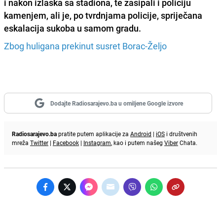
i nakon izlaska sa stadiona, te zasipali i policiju
kamenjem, ali je, po tvrdnjama policije, spriječana
eskalacija sukoba u samom gradu.
Zbog huligana prekinut susret Borac-Željo
Dodajte Radiosarajevo.ba u omiljene Google izvore
Radiosarajevo.ba
pratite putem aplikacije za
Android
|
iOS
i društvenih
mreža
Twitter
|
Facebook
|
Instagram
, kao i putem našeg
Viber
Chata.