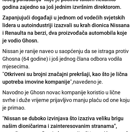
godina zajedno sa još jednim izvršnim direktorom.
Zapanjujući događaji u jednom od vodećih svjetskih
lidera u autoindustriji izazvali su krah dionica Nissana
i Renaulta na berzi
, dva proizvođača automobila koje
je vodio Ghosn.
Nissan je ranije naveo u saopćenju da se istraga protiv
Ghosna (64 godine) i još jednog člana odbora vodila
mjesecima.
"
Otkriveni su brojni značajni prekršaji, kao što je lična
upotreba imovine kompanije
",navedeno je.
Navodno je Ghosn novac kompanije koristio u lične
svrhe i duže vrijeme prijavljivo manju plaću od one koju
je primao.
"
Nissan se duboko izvinjava što izaziva veliku brigu
našim dioničarima i zainteresovanim stranama",