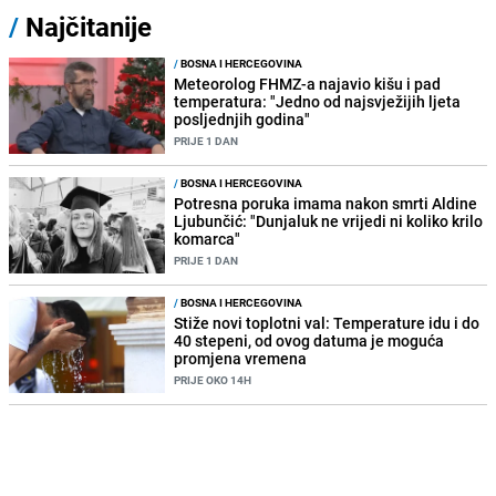
/
Najčitanije
/
BOSNA I HERCEGOVINA
Meteorolog FHMZ-a najavio kišu i pad
temperatura: "Jedno od najsvježijih ljeta
posljednjih godina"
PRIJE 1 DAN
/
BOSNA I HERCEGOVINA
Potresna poruka imama nakon smrti Aldine
Ljubunčić: "Dunjaluk ne vrijedi ni koliko krilo
komarca"
PRIJE 1 DAN
/
BOSNA I HERCEGOVINA
Stiže novi toplotni val: Temperature idu i do
40 stepeni, od ovog datuma je moguća
promjena vremena
PRIJE OKO 14H