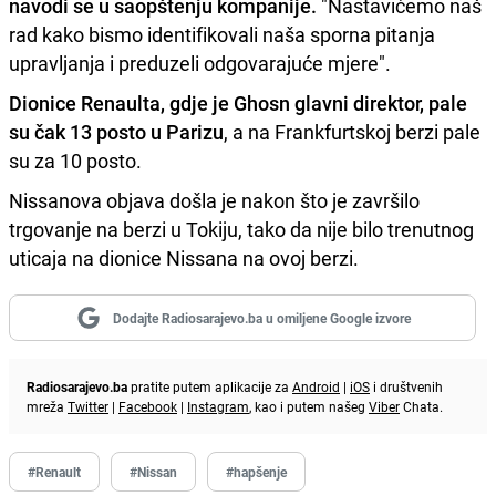
navodi se u saopštenju kompanije.
"Nastavićemo naš
rad kako bismo identifikovali naša sporna pitanja
upravljanja i preduzeli odgovarajuće mjere".
Dionice Renaulta, gdje je Ghosn glavni direktor, pale
su čak 13 posto u Parizu
, a na Frankfurtskoj berzi pale
su za 10 posto.
Nissanova objava došla je nakon što je završilo
trgovanje na berzi u Tokiju, tako da nije bilo trenutnog
uticaja na dionice Nissana na ovoj berzi.
Dodajte Radiosarajevo.ba u omiljene Google izvore
Radiosarajevo.ba
pratite putem aplikacije za
Android
|
iOS
i društvenih
mreža
Twitter
|
Facebook
|
Instagram
, kao i putem našeg
Viber
Chata.
#Renault
#Nissan
#hapšenje