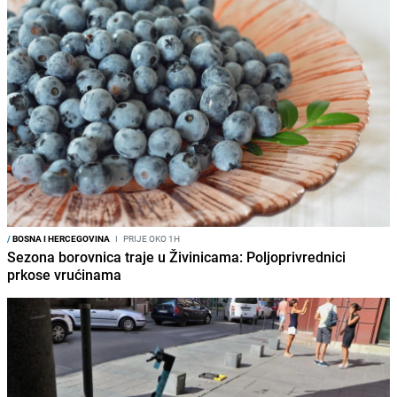
/
BOSNA I HERCEGOVINA
I
PRIJE OKO 1H
Sezona borovnica traje u Živinicama: Poljoprivrednici
prkose vrućinama