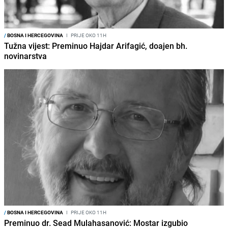
/
BOSNA I HERCEGOVINA
I
PRIJE OKO 11H
Tužna vijest: Preminuo Hajdar Arifagić, doajen bh.
novinarstva
/
BOSNA I HERCEGOVINA
I
PRIJE OKO 11H
Preminuo dr. Sead Mulahasanović: Mostar izgubio