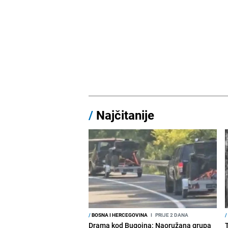
/
Najčitanije
/
BOSNA I HERCEGOVINA
I
PRIJE 2 DANA
/
Drama kod Bugojna: Naoružana grupa