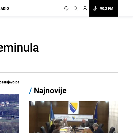
RADIO
90,2 FM
reminula
osarajevo.ba
/
Najnovije