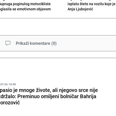
Supruga poginulog motocikliste
isplatu štete na vozilu koje j
oglasila se emotivnom objavom
Anja Ljubojević
Prikaži komentare
(
0
)
.07.26. 16:58
pasio je mnoge živote, ali njegovo srce nije
zdržalo: Preminuo omiljeni bolničar Bahrija
orozović