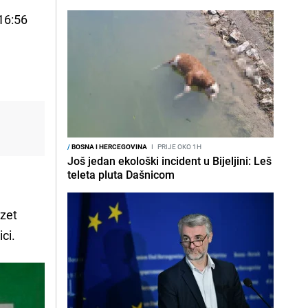
 16:56
/
BOSNA I HERCEGOVINA
I
PRIJE OKO 1H
Još jedan ekološki incident u Bijeljini: Leš
teleta pluta Dašnicom
 zet
ici.