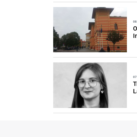
08
O
I
07
T
L