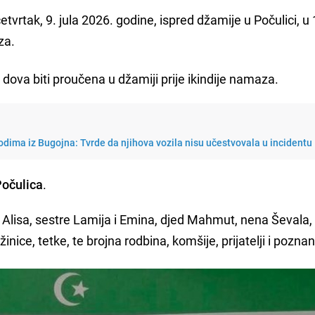
vrtak, 9. jula 2026. godine, ispred džamije u Počulici, u
za.
dova biti proučena u džamiji prije ikindije namaza.
dima iz Bugojna: Tvrde da njihova vozila nisu učestvovala u incidentu
Počulica
.
a Alisa, sestre Lamija i Emina, djed Mahmut, nena Ševala,
nice, tetke, te brojna rodbina, komšije, prijatelji i poznan