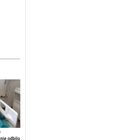
N
anje odbilo