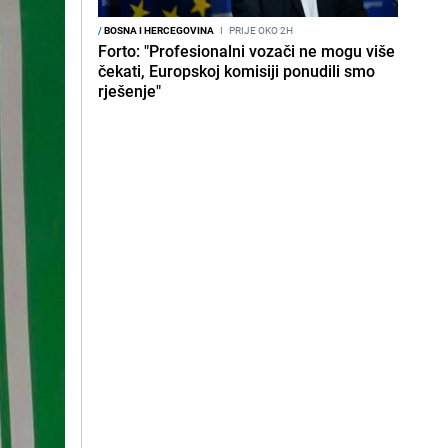
/
BOSNA I HERCEGOVINA
I
PRIJE OKO 2H
Forto: "Profesionalni vozači ne mogu više
čekati, Europskoj komisiji ponudili smo
rješenje"