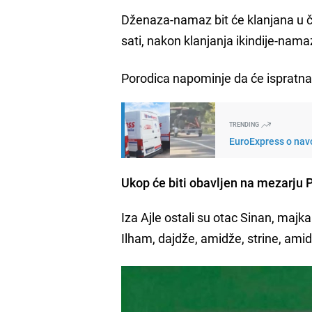
Dženaza-namaz bit će klanjana u čet
sati, nakon klanjanja ikindije-nama
Porodica napominje da će ispratna 
TRENDING
EuroExpress o navo
Ukop će biti obavljen na mezarju 
Iza Ajle ostali su otac Sinan, majk
Ilham, dajdže, amidže, strine, amidži