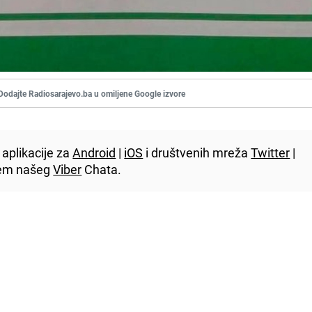
Dodajte Radiosarajevo.ba u omiljene Google izvore
aplikacije za
Android
|
iOS
i društvenih mreža
Twitter
|
utem našeg
Viber
Chata.