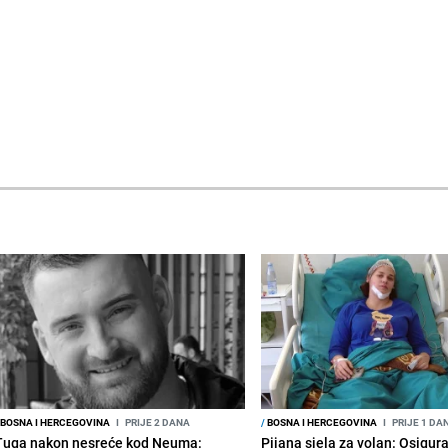
BOSNA I HERCEGOVINA
I
PRIJE 2 DANA
/
BOSNA I HERCEGOVINA
I
PRIJE 1 DA
Tuga nakon nesreće kod Neuma:
Pijana sjela za volan: Osigur