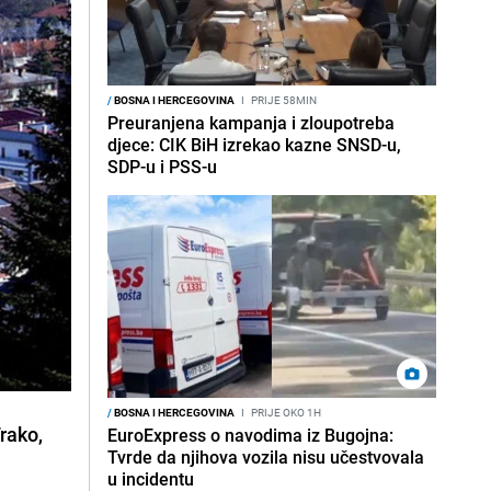
/
BOSNA I HERCEGOVINA
I
PRIJE 58MIN
Preuranjena kampanja i zloupotreba
djece: CIK BiH izrekao kazne SNSD-u,
SDP-u i PSS-u
/
BOSNA I HERCEGOVINA
I
PRIJE OKO 1H
Trako,
EuroExpress o navodima iz Bugojna:
Tvrde da njihova vozila nisu učestvovala
u incidentu