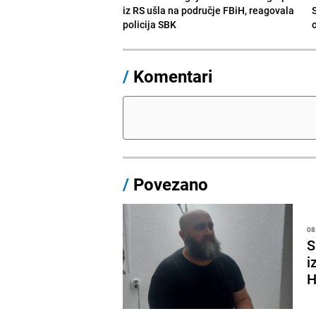
iz RS ušla na područje FBiH, reagovala
policija SBK
/
Komentari
/
Povezano
08
S
i
H