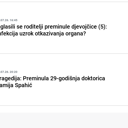
.07.26. 16:45
glasili se roditelji preminule djevojčice (5):
nfekcija uzrok otkazivanja organa?
.07.26. 20:20
ragedija: Preminula 29-godišnja doktorica
amija Spahić