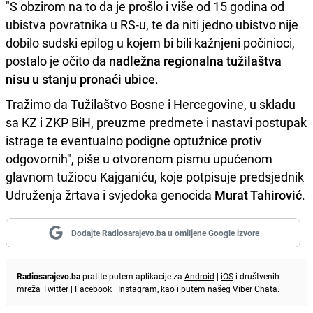
"S obzirom na to da je prošlo i više od 15 godina od
ubistva povratnika u RS-u, te da niti jedno ubistvo nije
dobilo sudski epilog u kojem bi bili kažnjeni počinioci,
postalo je očito da
nadležna regionalna tužilaštva
nisu u stanju pronaći ubice
.
Tražimo da Tužilaštvo Bosne i Hercegovine, u skladu
sa KZ i ZKP BiH, preuzme predmete i nastavi postupak
istrage te eventualno podigne optužnice protiv
odgovornih", piše u otvorenom pismu upućenom
glavnom tužiocu Kajganiću, koje potpisuje predsjednik
Udruženja žrtava i svjedoka genocida
Murat Tahirović
.
Dodajte Radiosarajevo.ba u omiljene Google izvore
Radiosarajevo.ba
pratite putem aplikacije za
Android
|
iOS
i društvenih
mreža
Twitter
|
Facebook
|
Instagram
, kao i putem našeg
Viber
Chata.