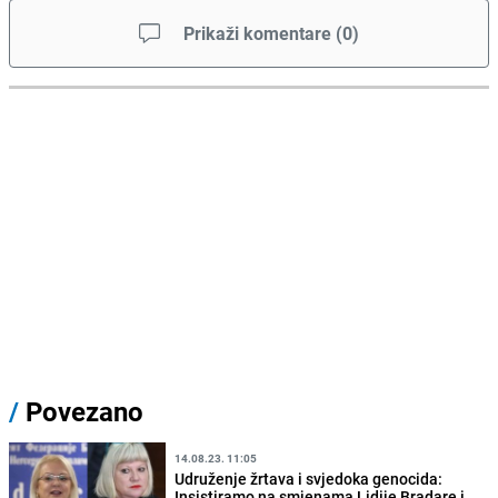
Prikaži komentare
(
0
)
/
Povezano
14.08.23. 11:05
Udruženje žrtava i svjedoka genocida:
Insistiramo na smjenama Lidije Bradare i