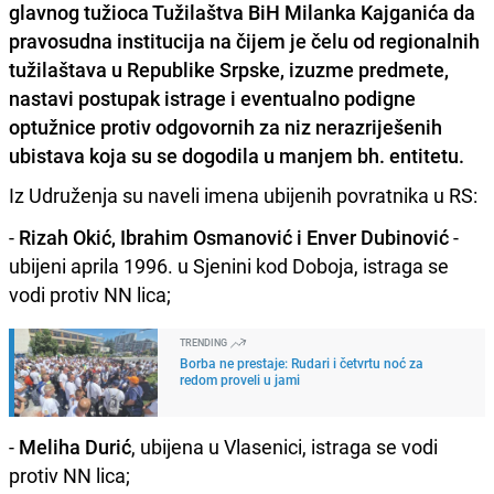
glavnog tužioca Tužilaštva BiH Milanka Kajganića da
pravosudna institucija na čijem je čelu od regionalnih
tužilaštava u Republike Srpske, izuzme predmete,
nastavi postupak istrage i eventualno podigne
optužnice protiv odgovornih za niz nerazriješenih
ubistava koja su se dogodila u manjem bh. entitetu.
Iz Udruženja su naveli imena ubijenih povratnika u RS:
-
Rizah Okić, Ibrahim Osmanović i Enver Dubinović
-
ubijeni aprila 1996. u Sjenini kod Doboja, istraga se
vodi protiv NN lica;
TRENDING
Borba ne prestaje: Rudari i četvrtu noć za
redom proveli u jami
-
Meliha Durić
, ubijena u Vlasenici, istraga se vodi
protiv NN lica;