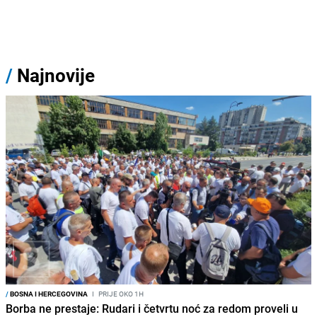
/
Najnovije
/
BOSNA I HERCEGOVINA
I
PRIJE OKO 1H
Borba ne prestaje: Rudari i četvrtu noć za redom proveli u