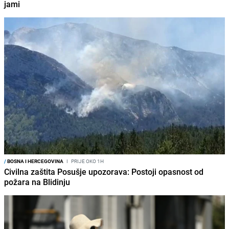
jami
/
BOSNA I HERCEGOVINA
I
PRIJE OKO 1H
Civilna zaštita Posušje upozorava: Postoji opasnost od
požara na Blidinju