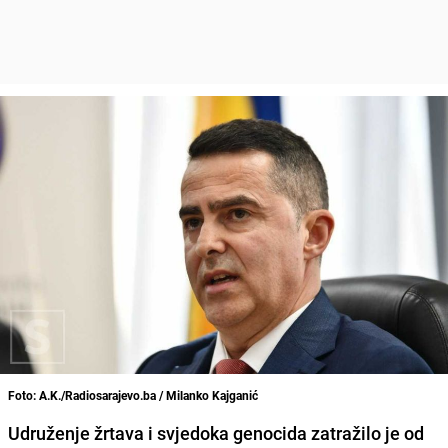
Foto: A.K./Radiosarajevo.ba / Milanko Kajganić
Udruženje žrtava i svjedoka genocida zatražilo je od