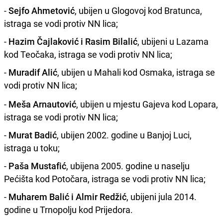
-
Sejfo Ahmetović
, ubijen u Glogovoj kod Bratunca,
istraga se vodi protiv NN lica;
-
Hazim Čajlaković i Rasim Bilalić
, ubijeni u Lazama
kod Teočaka, istraga se vodi protiv NN lica;
-
Muradif Alić
, ubijen u Mahali kod Osmaka, istraga se
vodi protiv NN lica;
-
Meša Arnautović
, ubijen u mjestu Gajeva kod Lopara,
istraga se vodi protiv NN lica;
-
Murat Badić
, ubijen 2002. godine u Banjoj Luci,
istraga u toku;
-
Paša Mustafić
, ubijena 2005. godine u naselju
Pećišta kod Potočara, istraga se vodi protiv NN lica;
-
Muharem Balić i Almir Redžić
, ubijeni jula 2014.
godine u Trnopolju kod Prijedora.