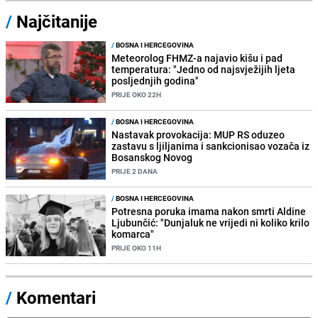
/
Najčitanije
/
BOSNA I HERCEGOVINA
Meteorolog FHMZ-a najavio kišu i pad
temperatura: "Jedno od najsvježijih ljeta
posljednjih godina"
PRIJE OKO 22H
/
BOSNA I HERCEGOVINA
Nastavak provokacija: MUP RS oduzeo
zastavu s ljiljanima i sankcionisao vozača iz
Bosanskog Novog
PRIJE 2 DANA
/
BOSNA I HERCEGOVINA
Potresna poruka imama nakon smrti Aldine
Ljubunčić: "Dunjaluk ne vrijedi ni koliko krilo
komarca"
PRIJE OKO 11H
/
Komentari