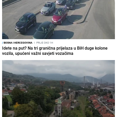
/
BOSNA I HERCEGOVINA
I
PRIJE OKO 1H
Idete na put? Na tri granična prijelaza u BiH duge kolone
vozila, upućeni važni savjeti vozačima