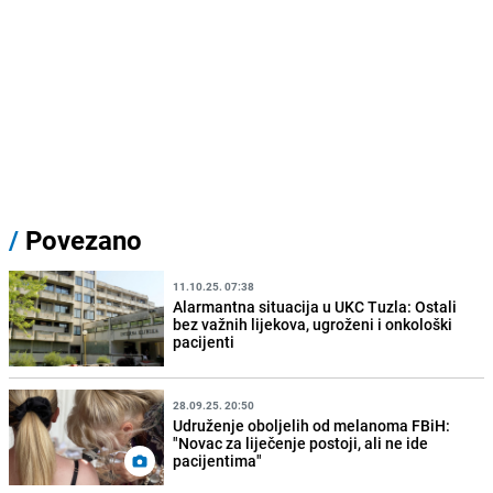
/
Povezano
11.10.25. 07:38
Alarmantna situacija u UKC Tuzla: Ostali
bez važnih lijekova, ugroženi i onkološki
pacijenti
28.09.25. 20:50
Udruženje oboljelih od melanoma FBiH:
"Novac za liječenje postoji, ali ne ide
pacijentima"