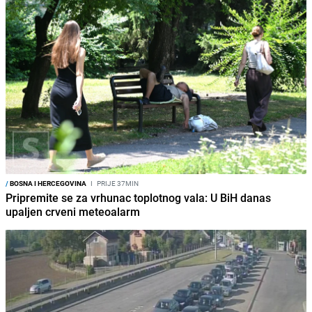
/
BOSNA I HERCEGOVINA
I
PRIJE 37MIN
Pripremite se za vrhunac toplotnog vala: U BiH danas
upaljen crveni meteoalarm