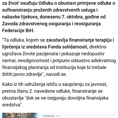
za život' osuđuju Odluku o obustavi primjene odluke o
sufinansiranju pruženih zdravstvenih usluga i
nabavke lijekova, donesenu 7. oktobra, godine od
Zavoda zdravstvenog osiguranja i reosiguranja
Federacije BiH.
"Ta odluka, kojom se
zaustavlja finansiranje terapija i
liječenja iz sredstava Fonda solidarnosti
, direktno
ugrožava živote pacijenata i pokazuje nedopustiv
nemar, neodgovornost i potpuno odsustvo adekvatnog
finansijskog planiranja od institucija koje bi trebale
štititi javno zdravlje", navodi se.
Kako iz tih udruženja ističu u saopćenju za javnost,
prema članu 2. navedene odluke, finansiranje se
obustavlja "dok se ne osiguraju dovoljna finansijska
sredstva".
TRENDING