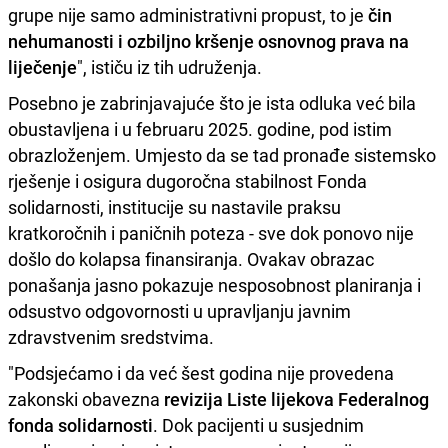
grupe nije samo administrativni propust, to je
čin
nehumanosti i ozbiljno kršenje osnovnog prava na
liječenje
", ističu iz tih udruženja.
Posebno je zabrinjavajuće što je ista odluka već bila
obustavljena i u februaru 2025. godine, pod istim
obrazloženjem. Umjesto da se tad pronađe sistemsko
rješenje i osigura dugoročna stabilnost Fonda
solidarnosti, institucije su nastavile praksu
kratkoročnih i paničnih poteza - sve dok ponovo nije
došlo do kolapsa finansiranja. Ovakav obrazac
ponašanja jasno pokazuje nesposobnost planiranja i
odsustvo odgovornosti u upravljanju javnim
zdravstvenim sredstvima.
"Podsjećamo i da već šest godina nije provedena
zakonski obavezna
revizija Liste lijekova Federalnog
fonda solidarnosti
. Dok pacijenti u susjednim