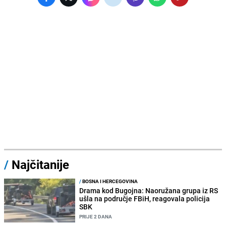
/
Najčitanije
/
BOSNA I HERCEGOVINA
Drama kod Bugojna: Naoružana grupa iz RS
ušla na područje FBiH, reagovala policija
SBK
PRIJE 2 DANA