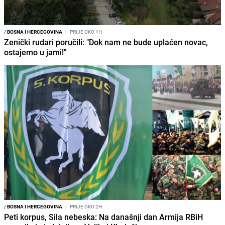
/
BOSNA I HERCEGOVINA
I
PRIJE OKO 1H
Zenički rudari poručili: "Dok nam ne bude uplaćen novac,
ostajemo u jami!"
/
BOSNA I HERCEGOVINA
I
PRIJE OKO 2H
Peti korpus, Sila nebeska: Na današnji dan Armija RBiH