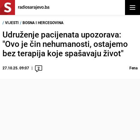
Otvor
/
VIJESTI
/
BOSNA I HERCEGOVINA
Udruženje pacijenata upozorava:
"Ovo je čin nehumanosti, ostajemo
bez terapija koje spašavaju život"
27.10.25. 09:07
Fena
2