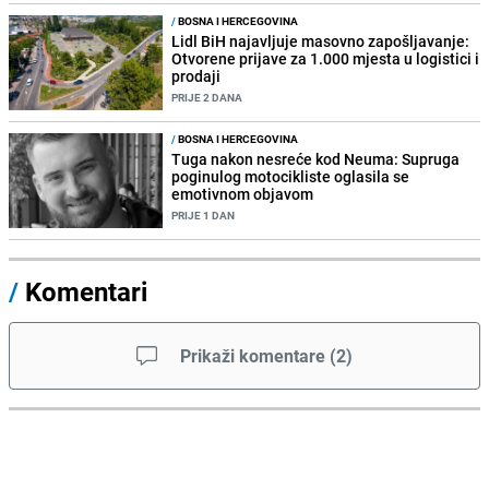
/
BOSNA I HERCEGOVINA
Lidl BiH najavljuje masovno zapošljavanje:
Otvorene prijave za 1.000 mjesta u logistici i
prodaji
PRIJE 2 DANA
/
BOSNA I HERCEGOVINA
Tuga nakon nesreće kod Neuma: Supruga
poginulog motocikliste oglasila se
emotivnom objavom
PRIJE 1 DAN
/
Komentari
Prikaži komentare
(
2
)