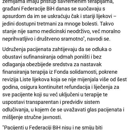
zemljama imaju pristup savremenim terapijama,
građani Federacije BiH danas se suočavaju s
apsurdom da im se uskraćuju čak i stariji lijekovi –
jedini dostupni tretmani za mnoge bolesti. Takvo
stanje nije samo medicinski neodrživo, već moralno
neprihvatljivo i društveno sramotno", navodi se.
Udruženja pacijenata zahtijevaju da se odluka o
obustavi sufinansiranja odmah poništi i bez
odlaganja obezbijede sredstva za nastavak
finansiranja terapija iz Fonda solidarnosti, pokrene
revizija Liste lijekova koja se nije mijenjala više od šest
godina, osigura kontinuitet refundacija i liječenja za
sve pacijente koji su već uključeni u terapije te
uspostavi transparentan i predvidiv sistem
odlučivanja, u kojem će se uvažavati glas pacijenata i
mišljenje stručne javnosti.
"Pacijenti u Federaciji BiH nisu i ne smiju biti