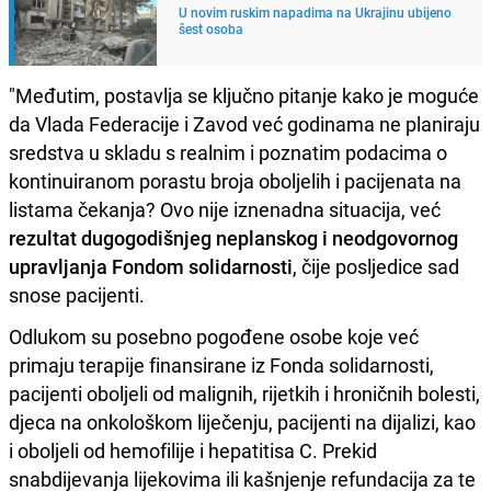
U novim ruskim napadima na Ukrajinu ubijeno
šest osoba
"Međutim, postavlja se ključno pitanje kako je moguće
da Vlada Federacije i Zavod već godinama ne planiraju
sredstva u skladu s realnim i poznatim podacima o
kontinuiranom porastu broja oboljelih i pacijenata na
listama čekanja? Ovo nije iznenadna situacija, već
rezultat dugogodišnjeg neplanskog i neodgovornog
upravljanja Fondom solidarnosti
, čije posljedice sad
snose pacijenti.
Odlukom su posebno pogođene osobe koje već
primaju terapije finansirane iz Fonda solidarnosti,
pacijenti oboljeli od malignih, rijetkih i hroničnih bolesti,
djeca na onkološkom liječenju, pacijenti na dijalizi, kao
i oboljeli od hemofilije i hepatitisa C. Prekid
snabdijevanja lijekovima ili kašnjenje refundacija za te