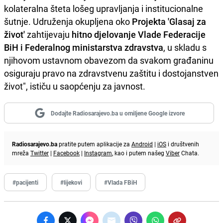
kolateralna šteta lošeg upravljanja i institucionalne
šutnje. Udruženja okupljena oko
Projekta 'Glasaj za
život'
zahtijevaju
hitno djelovanje Vlade Federacije
BiH i Federalnog ministarstva zdravstva
, u skladu s
njihovom ustavnom obavezom da svakom građaninu
osiguraju pravo na zdravstvenu zaštitu i dostojanstven
život", ističu u saopćenju za javnost.
Dodajte Radiosarajevo.ba u omiljene Google izvore
Radiosarajevo.ba
pratite putem aplikacije za
Android
|
iOS
i društvenih
mreža
Twitter
|
Facebook
|
Instagram
, kao i putem našeg
Viber
Chata.
#pacijenti
#lijekovi
#Vlada FBiH