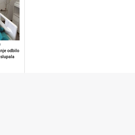
N
anje odbilo
e slupala