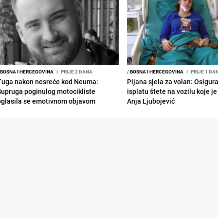
BOSNA I HERCEGOVINA
I
PRIJE 2 DANA
/
BOSNA I HERCEGOVINA
I
PRIJE 1 DA
Tuga nakon nesreće kod Neuma:
Pijana sjela za volan: Osigur
Supruga poginulog motocikliste
isplatu štete na vozilu koje j
oglasila se emotivnom objavom
Anja Ljubojević