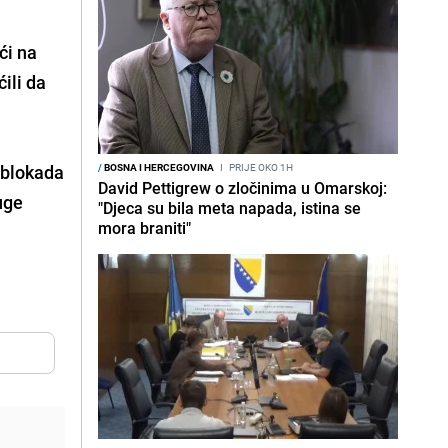
ći na
ili da
, blokada
/
BOSNA I HERCEGOVINA
I
PRIJE OKO 1H
David Pettigrew o zločinima u Omarskoj:
uge
"Djeca su bila meta napada, istina se
mora braniti"