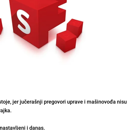
stoje, jer jučerašnji pregovori uprave i mašinovođa nisu
rajka.
nastavljeni i danas.