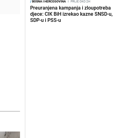
/
BOSNA I HERCEGOVINA
I
PRIJE OKO 2H
Preuranjena kampanja i zloupotreba
djece: CIK BiH izrekao kazne SNSD-u,
SDP-u i PSS-u