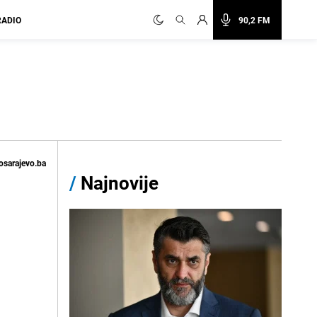
RADIO
90,2 FM
osarajevo.ba
/
Najnovije