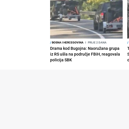
/
BOSNA I HERCEGOVINA
I
PRIJE 2 DANA
/
Drama kod Bugojna: Naoružana grupa
iz RS ušla na područje FBiH, reagovala
policija SBK