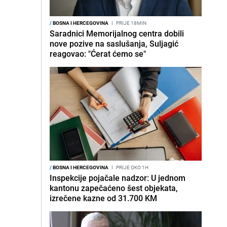
/
BOSNA I HERCEGOVINA
I
PRIJE 18MIN
Saradnici Memorijalnog centra dobili
nove pozive na saslušanja, Suljagić
reagovao: "Ćerat ćemo se"
/
BOSNA I HERCEGOVINA
I
PRIJE OKO 1H
Inspekcije pojačale nadzor: U jednom
kantonu zapečaćeno šest objekata,
izrečene kazne od 31.700 KM