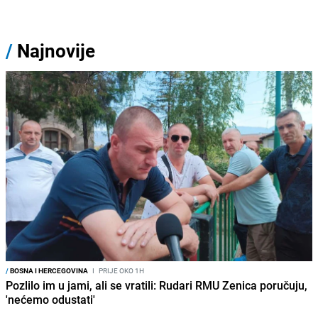
/
Najnovije
/
BOSNA I HERCEGOVINA
I
PRIJE OKO 1H
Pozlilo im u jami, ali se vratili: Rudari RMU Zenica poručuju,
'nećemo odustati'