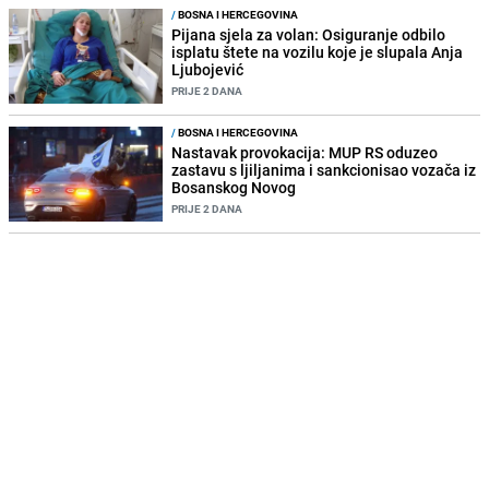
/
BOSNA I HERCEGOVINA
Pijana sjela za volan: Osiguranje odbilo
isplatu štete na vozilu koje je slupala Anja
Ljubojević
PRIJE 2 DANA
/
BOSNA I HERCEGOVINA
Nastavak provokacija: MUP RS oduzeo
zastavu s ljiljanima i sankcionisao vozača iz
Bosanskog Novog
PRIJE 2 DANA