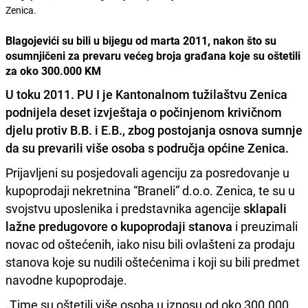
Zenica.
Blagojevići su bili u bijegu od marta 2011, nakon što su
osumnjičeni za prevaru većeg broja građana koje su oštetili
za oko 300.000 KM
U toku 2011. PU I je Kantonalnom tužilaštvu Zenica
podnijela deset izvještaja o počinjenom krivičnom
djelu protiv B.B. i E.B., zbog postojanja osnova sumnje
da su prevarili više osoba s područja općine Zenica.
Prijavljeni su posjedovali agenciju za posredovanje u
kupoprodaji nekretnina “Braneli” d.o.o. Zenica, te su u
svojstvu uposlenika i predstavnika agencije
sklapali
lažne predugovore o kupoprodaji stanova
i preuzimali
novac od oštećenih, iako nisu bili ovlašteni za prodaju
stanova koje su nudili oštećenima i koji su bili predmet
navodne kupoprodaje.
„Time su oštetili više osoba u iznosu od oko 300.000