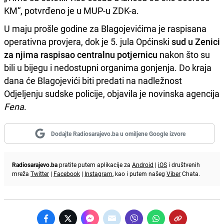
KM“, potvrđeno je u MUP-u ZDK-a.
U maju prošle godine za Blagojevićima je raspisana
operativna provjera, dok je 5. jula Općinski
sud u Zenici
za njima raspisao centralnu potjernicu
nakon što su
bili u bijegu i nedostupni organima gonjenja. Do kraja
dana će Blagojevići biti predati na nadležnost
Odjeljenju sudske policije, objavila je novinska agencija
Fena
.
Dodajte Radiosarajevo.ba u omiljene Google izvore
Radiosarajevo.ba
pratite putem aplikacije za
Android
|
iOS
i društvenih
mreža
Twitter
|
Facebook
|
Instagram
, kao i putem našeg
Viber
Chata.