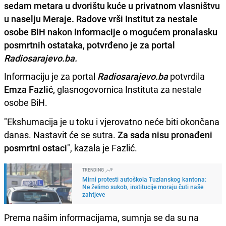
sedam metara u dvorištu kuće u privatnom vlasništvu
u naselju Meraje. Radove vrši Institut za nestale
osobe BiH nakon informacije o mogućem pronalasku
posmrtnih ostataka, potvrđeno je za portal
Radiosarajevo.ba.
Informaciju je za portal
Radiosarajevo.ba
potvrdila
Emza Fazlić,
glasnogovornica Instituta za nestale
osobe BiH.
"Ekshumacija je u toku i vjerovatno neće biti okončana
danas. Nastavit će se sutra.
Za sada nisu pronađeni
posmrtni ostaci
", kazala je Fazlić.
TRENDING
Mirni protesti autoškola Tuzlanskog kantona:
Ne želimo sukob, institucije moraju čuti naše
zahtjeve
Prema našim informacijama, sumnja se da su na