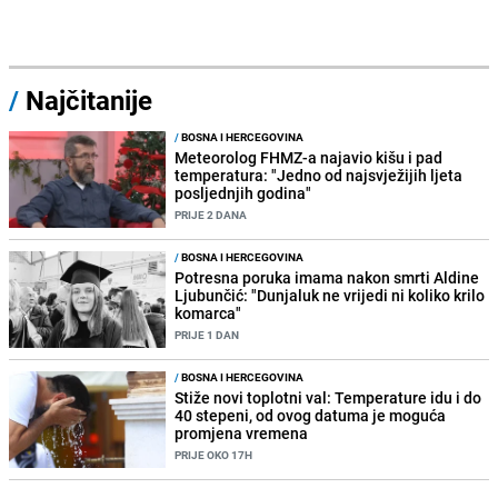
/
Najčitanije
/
BOSNA I HERCEGOVINA
Meteorolog FHMZ-a najavio kišu i pad
temperatura: "Jedno od najsvježijih ljeta
posljednjih godina"
PRIJE 2 DANA
/
BOSNA I HERCEGOVINA
Potresna poruka imama nakon smrti Aldine
Ljubunčić: "Dunjaluk ne vrijedi ni koliko krilo
komarca"
PRIJE 1 DAN
/
BOSNA I HERCEGOVINA
Stiže novi toplotni val: Temperature idu i do
40 stepeni, od ovog datuma je moguća
promjena vremena
PRIJE OKO 17H