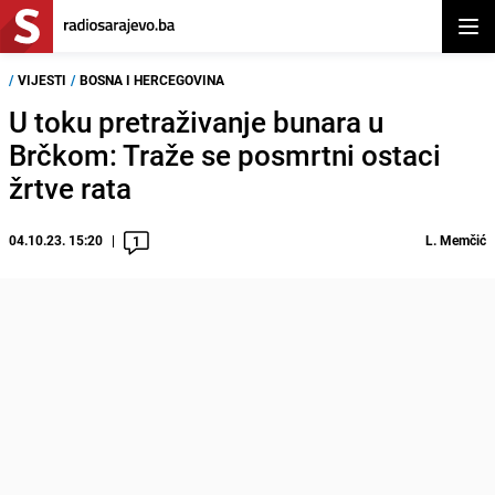
Otvor
/
VIJESTI
/
BOSNA I HERCEGOVINA
U toku pretraživanje bunara u
Brčkom: Traže se posmrtni ostaci
žrtve rata
04.10.23. 15:20
L. Memčić
1