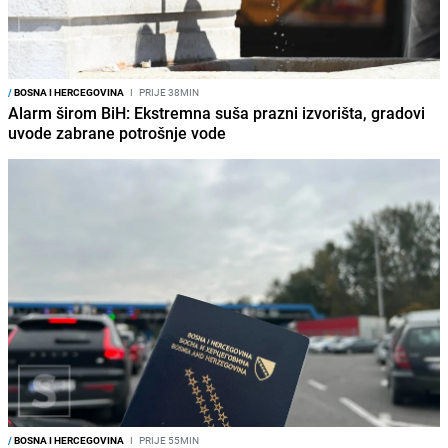
/
BOSNA I HERCEGOVINA
I
PRIJE 38MIN
Alarm širom BiH: Ekstremna suša prazni izvorišta, gradovi
uvode zabrane potrošnje vode
/
BOSNA I HERCEGOVINA
I
PRIJE 55MIN