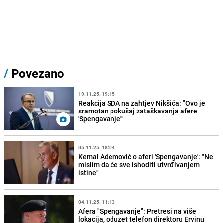
/
Povezano
19.11.25. 19:15
Reakcija SDA na zahtjev Nikšića: "Ovo je
sramotan pokušaj zataškavanja afere
'Spengavanje'"
05.11.25. 18:04
Kemal Ademović o aferi 'Spengavanje': "Ne
mislim da će sve ishoditi utvrđivanjem
istine"
04.11.25. 11:13
Afera "Spengavanje": Pretresi na više
lokacija, oduzet telefon direktoru Ervinu