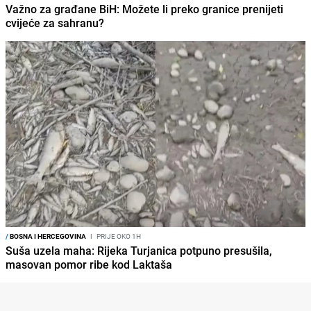
Važno za građane BiH: Možete li preko granice prenijeti
cvijeće za sahranu?
/
BOSNA I HERCEGOVINA
I
PRIJE OKO 1H
Suša uzela maha: Rijeka Turjanica potpuno presušila,
masovan pomor ribe kod Laktaša