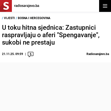
Otvor
/
VIJESTI
/
BOSNA I HERCEGOVINA
U toku hitna sjednica: Zastupnici
raspravljaju o aferi "Spengavanje",
sukobi ne prestaju
21.11.25. 09:59
Radiosarajevo.ba
5