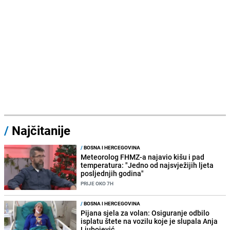
/
Najčitanije
/
BOSNA I HERCEGOVINA
Meteorolog FHMZ-a najavio kišu i pad
temperatura: "Jedno od najsvježijih ljeta
posljednjih godina"
PRIJE OKO 7H
/
BOSNA I HERCEGOVINA
Pijana sjela za volan: Osiguranje odbilo
isplatu štete na vozilu koje je slupala Anja
Ljubojević