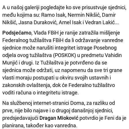
A u našoj galeriji pogledajte ko sve prisustvuje sjednici,
među kojima su: Ramo Isak, Nermin Nikšić, Damir
Nikšić, Jasna Duraković, Arnel Isak i Vedran Lakić...
Podsjećamo
, Vlada FBiH je ranije zatražila mišljenje
Federalnog tužilaštva FBiH da li održavanje vanredne
sjednice može narušiti integritet istrage Posebnog
odjela ovog tužilaštva (POSKOK) u predmetu Vahidin
Munjić i drugi. Iz Tužilaštva je potvrđeno da se
sjednica može održati, uz napomenu da sve tri grane
vlasti moraju postupati u okviru svojih ustavnih i
zakonskih ovlaštenja, dok će Federalno tužilaštvo
voditi računa o integritetu istrage.
Na službenoj internet-stranici Doma, za razliku od
prve, nije bilo najave i o drugoj današnjoj sjednici,
predsjedavajući
Dragan Mioković
potvrdio je Feni da je
planirana, također kao vanredna.