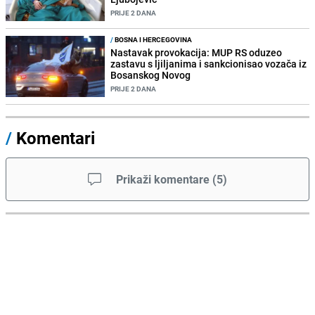
PRIJE 2 DANA
/
BOSNA I HERCEGOVINA
Nastavak provokacija: MUP RS oduzeo
zastavu s ljiljanima i sankcionisao vozača iz
Bosanskog Novog
PRIJE 2 DANA
/
Komentari
Prikaži komentare
(
5
)