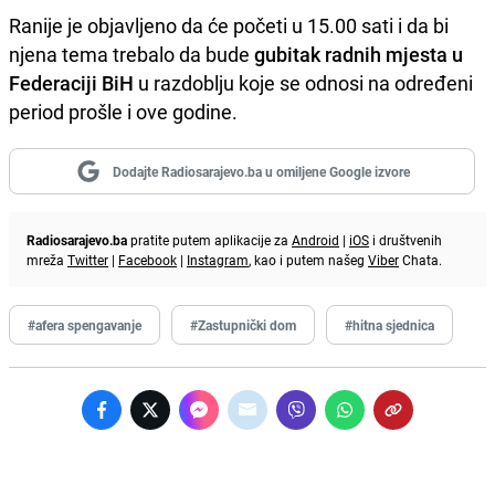
Ranije je objavljeno da će početi u 15.00 sati i da bi
njena tema trebalo da bude
gubitak radnih mjesta u
Federaciji BiH
u razdoblju koje se odnosi na određeni
period prošle i ove godine.
Dodajte Radiosarajevo.ba u omiljene Google izvore
Radiosarajevo.ba
pratite putem aplikacije za
Android
|
iOS
i društvenih
mreža
Twitter
|
Facebook
|
Instagram
, kao i putem našeg
Viber
Chata.
#afera spengavanje
#Zastupnički dom
#hitna sjednica