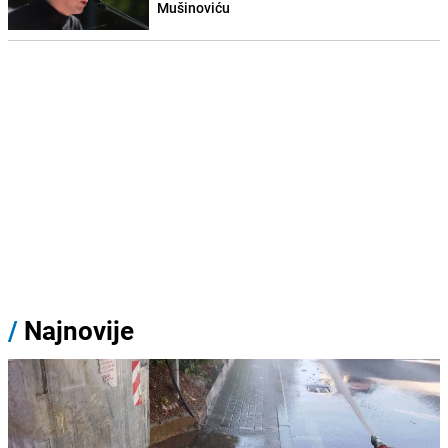
Mušinoviću
/
Najnovije