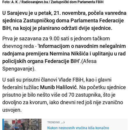
Foto: A. K. / Radiosarajevo.ba / Zastupnički dom Parlamenta FBiH
U Sarajevu je u petak, 21. novembra, počela vanredna
sjednica Zastupničkog doma Parlamenta Federacije
BiH, na kojoj je planirano održati dvije sjednice.
Prva je sazavana za 9.00 sati s jednom tačkom
dnevnog reda -
'Informacijom o navodnim nelegalnim
radnjama premijera Nermina Nikšića i uplitanju u rad
policijskih organa Federacije BiH'
.(Afesa
Spengavanje).
U sali su prisutni članovi Vlade FBiH, kao i glavni
federalni tužilac
Munib Halilović
. Na početku sjednice
prisutno je bilo nešto više od 70 zastupnika, što je
dovoljno za kvorum, iako dnevni red još nije zvanično
usvojen.
TRENDING
Nakon nesnosnih vrućina kiša konačno