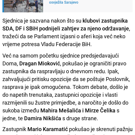
osvježila Sarajevo
Sjednica je sazvana nakon što su
klubovi zastupnika
SDA, DF i SBiH podnijeli zahtjev za njeno održavanje
,
tražeći da se Parlament izjasni o aferi koja već neko
vrijeme potresa Vladu Federacije BiH.
Već na samom početku sjednice predsjedavajući
Doma,
Dragan Mioković
, pokušao je ograničiti pravo
zastupnika da raspravljaju o dnevnom redu. Ipak,
zahvaljujući pritisku opozicije da se poštuje Poslovnik,
rasprava je ipak omogućena. Tokom debate, došlo je
do napetih trenutaka, zastupnici opozicije i vlasti
razmijenili su žustre primjedbe, a naročito je došlo do
sukoba između
Mahira Mešalića i Mirze Čelika
s
jedne, te
Damira Nikšića
s druge strane.
Zastupnik
Mario Karamatić
pokušao je skrenuti pažnju