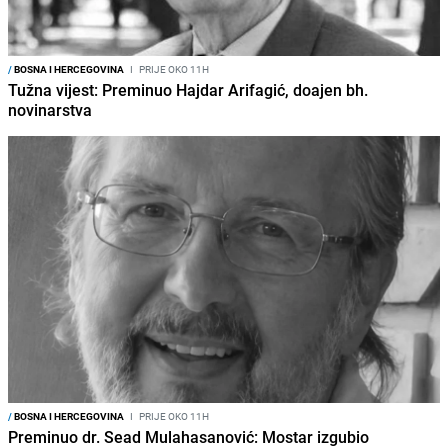
/
BOSNA I HERCEGOVINA
I
PRIJE OKO 11H
Tužna vijest: Preminuo Hajdar Arifagić, doajen bh.
novinarstva
/
BOSNA I HERCEGOVINA
I
PRIJE OKO 11H
Preminuo dr. Sead Mulahasanović: Mostar izgubio