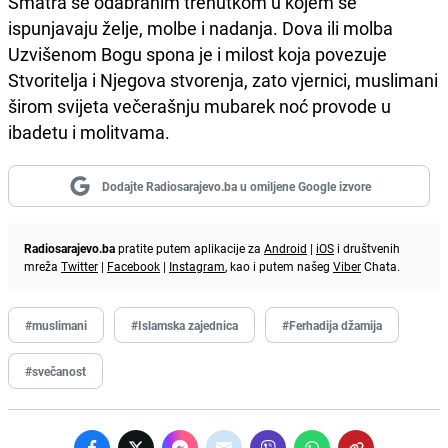
Smatra se odabranim trenutkom u kojem se
ispunjavaju želje, molbe i nadanja. Dova ili molba
Uzvišenom Bogu spona je i milost koja povezuje
Stvoritelja i Njegova stvorenja, zato vjernici, muslimani
širom svijeta večerašnju mubarek noć provode u
ibadetu i molitvama.
Dodajte Radiosarajevo.ba u omiljene Google izvore
Radiosarajevo.ba
pratite putem aplikacije za
Android
|
iOS
i društvenih
mreža
Twitter
|
Facebook
|
Instagram
, kao i putem našeg
Viber
Chata.
#muslimani
#Islamska zajednica
#Ferhadija džamija
#svečanost