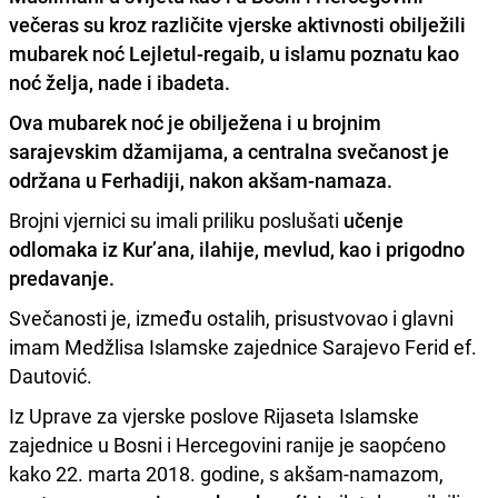
večeras su kroz različite vjerske aktivnosti obilježili
mubarek noć Lejletul-regaib, u islamu poznatu kao
noć želja, nade i ibadeta.
Ova mubarek noć je obilježena i u brojnim
sarajevskim džamijama, a
centralna svečanost je
održana u Ferhadiji, nakon akšam-namaza.
Brojni vjernici su imali priliku poslušati
učenje
odlomaka iz Kur’ana, ilahije, mevlud, kao i prigodno
predavanje.
Svečanosti je, između ostalih, prisustvovao i glavni
imam Medžlisa Islamske zajednice Sarajevo Ferid ef.
Dautović.
Iz Uprave za vjerske poslove Rijaseta Islamske
zajednice u Bosni i Hercegovini ranije je saopćeno
kako 22. marta 2018. godine, s akšam-namazom,