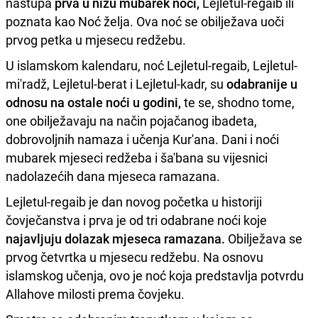
nastupa
prva u nizu mubarek noći,
Lejletul-regaib ili
poznata kao Noć želja. Ova noć se obilježava uoči
prvog petka u mjesecu redžebu.
U islamskom kalendaru, noć Lejletul-regaib, Lejletul-
mi'radž, Lejletul-berat i Lejletul-kadr, su
odabranije u
odnosu na ostale noći u godini,
te se, shodno tome,
one obilježavaju na način pojačanog ibadeta,
dobrovoljnih namaza i učenja Kur'ana. Dani i noći
mubarek mjeseci redžeba i ša'bana su vijesnici
nadolazećih dana mjeseca ramazana.
Lejletul-regaib je dan novog početka u historiji
čovječanstva i prva je od tri odabrane noći koje
najavljuju dolazak mjeseca ramazana.
Obilježava se
prvog četvrtka u mjesecu redžebu. Na osnovu
islamskog učenja, ovo je noć koja predstavlja potvrdu
Allahove milosti prema čovjeku.