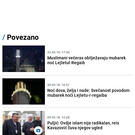
/
Povezano
22.03.18. 17:30
Muslimani večeras obilježavaju mubarek
noć Lejletul-Regaib
20.03.18. 16:21
Noć dova, želja i nade: Svečanost povodom
mubarek noći Lejletu-r-regaiba
09.03.18. 12:28
Puljić: Ovdje islam nije radikalan, reis
Kavazović čuva njegov ugled