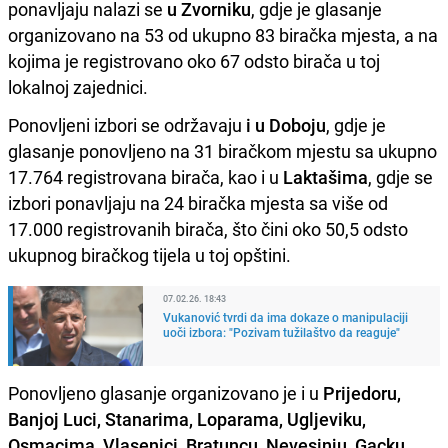
ponavljaju nalazi se
u Zvorniku
, gdje je glasanje
organizovano na 53 od ukupno 83 biračka mjesta, a na
kojima je registrovano oko 67 odsto birača u toj
lokalnoj zajednici.
Ponovljeni izbori se održavaju
i u Doboju
, gdje je
glasanje ponovljeno na 31 biračkom mjestu sa ukupno
17.764 registrovana birača, kao i u
Laktašima
, gdje se
izbori ponavljaju na 24 biračka mjesta sa više od
17.000 registrovanih birača, što čini oko 50,5 odsto
ukupnog biračkog tijela u toj opštini.
07.02.26. 18:43
Vukanović tvrdi da ima dokaze o manipulaciji
uoči izbora: "Pozivam tužilaštvo da reaguje"
Ponovljeno glasanje organizovano je i u
Prijedoru,
Banjoj Luci, Stanarima, Loparama, Ugljeviku,
Osmacima, Vlasenici, Bratuncu, Nevesinju, Gacku,