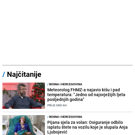
/
Najčitanije
/
BOSNA I HERCEGOVINA
Meteorolog FHMZ-a najavio kišu i pad
temperatura: "Jedno od najsvježijih ljeta
posljednjih godina"
PRIJE OKO 6H
/
BOSNA I HERCEGOVINA
Pijana sjela za volan: Osiguranje odbilo
isplatu štete na vozilu koje je slupala Anja
Ljubojević