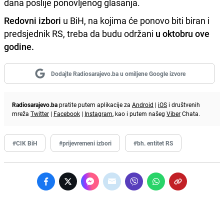
dana poslije ponovljenog glasanja.
Redovni izbori
u BiH, na kojima će ponovo biti biran i
predsjednik RS, treba da budu održani
u oktobru ove
godine.
Dodajte Radiosarajevo.ba u omiljene Google izvore
Radiosarajevo.ba
pratite putem aplikacije za
Android
|
iOS
i društvenih
mreža
Twitter
|
Facebook
|
Instagram
, kao i putem našeg
Viber
Chata.
#CIK BiH
#prijevremeni izbori
#bh. entitet RS