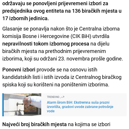
održavaju se ponovljeni prijevremeni izbori za
predsjednika ovog entiteta na 136 biračkih mjesta u
17 izbornih jedinica.
Glasanje se ponavlja nakon što je Centralna izborna
komisija Bosne i Hercegovine (CIK BiH) utvrdila
nepravilnosti tokom izbornog procesa
na dijelu
biračkih mjesta na prethodnim prijevremenim
izborima, koji su održani 23. novembra prošle godine.
Ponovni izbori
provode se na osnovu istih
kandidatskih listi i istih izvoda iz Centralnog biračkog
spiska koji su korišteni na poništenim izborima.
TRENDING
Alarm širom BiH: Ekstremna suša prazni
izvorišta, gradovi uvode zabrane potrošnje
vode
Najveći broj biračkih mjesta
na kojima se izbori