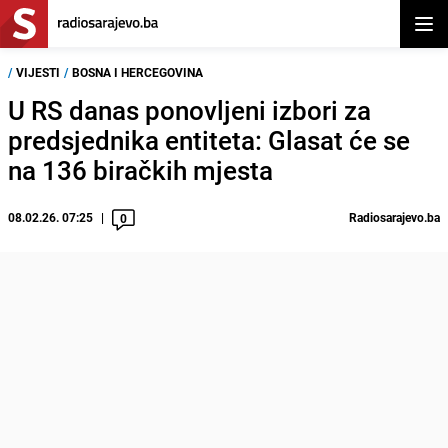
Otvor
/
VIJESTI
/
BOSNA I HERCEGOVINA
U RS danas ponovljeni izbori za
predsjednika entiteta: Glasat će se
na 136 biračkih mjesta
08.02.26. 07:25
Radiosarajevo.ba
0