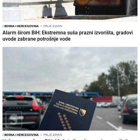
/
BOSNA I HERCEGOVINA
I
PRIJE 32MIN
Alarm širom BiH: Ekstremna suša prazni izvorišta, gradovi
uvode zabrane potrošnje vode
/
BOSNA I HERCEGOVINA
I
PRIJE 49MIN