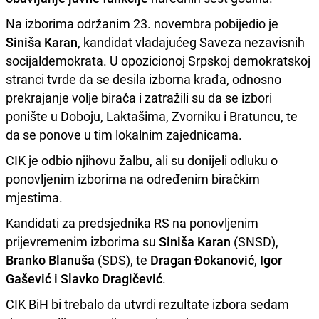
Na izborima održanim 23. novembra pobijedio je
Siniša Karan
, kandidat vladajućeg Saveza nezavisnih
socijaldemokrata. U opozicionoj Srpskoj demokratskoj
stranci tvrde da se desila izborna krađa, odnosno
prekrajanje volje birača i zatražili su da se izbori
ponište u Doboju, Laktašima, Zvorniku i Bratuncu, te
da se ponove u tim lokalnim zajednicama.
CIK je odbio njihovu žalbu, ali su donijeli odluku o
ponovljenim izborima na određenim biračkim
mjestima.
Kandidati za predsjednika RS na ponovljenim
prijevremenim izborima su
Siniša Karan
(SNSD),
Branko Blanuša
(SDS), te
Dragan Đokanović
,
Igor
Gašević i Slavko Dragičević
.
CIK BiH bi trebalo da utvrdi rezultate izbora sedam