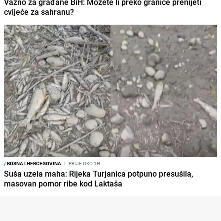
Važno za građane BiH: Možete li preko granice prenijeti
cvijeće za sahranu?
/
BOSNA I HERCEGOVINA
I
PRIJE OKO 1H
Suša uzela maha: Rijeka Turjanica potpuno presušila,
masovan pomor ribe kod Laktaša