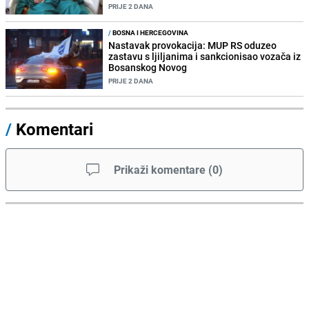
PRIJE 2 DANA
/
BOSNA I HERCEGOVINA
Nastavak provokacija: MUP RS oduzeo
zastavu s ljiljanima i sankcionisao vozača iz
Bosanskog Novog
PRIJE 2 DANA
/
Komentari
Prikaži komentare
(
0
)