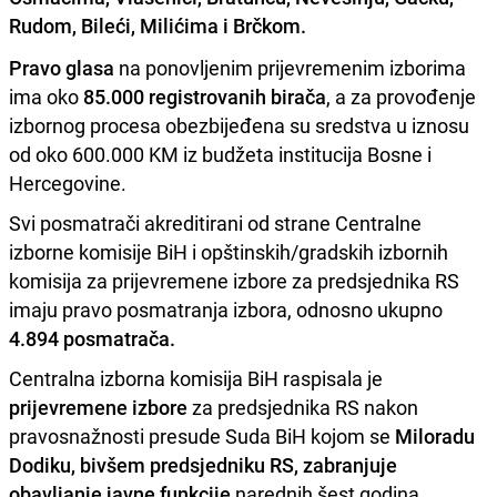
Rudom, Bileći, Milićima i Brčkom.
Pravo glasa
na ponovljenim prijevremenim izborima
ima oko
85.000 registrovanih birača
, a za provođenje
izbornog procesa obezbijeđena su sredstva u iznosu
od oko 600.000 KM iz budžeta institucija Bosne i
Hercegovine.
Svi posmatrači akreditirani od strane Centralne
izborne komisije BiH i opštinskih/gradskih izbornih
komisija za prijevremene izbore za predsjednika RS
imaju pravo posmatranja izbora, odnosno ukupno
4.894 posmatrača.
Centralna izborna komisija BiH raspisala je
prijevremene izbore
za predsjednika RS nakon
pravosnažnosti presude Suda BiH kojom se
Miloradu
Dodiku, bivšem predsjedniku RS, zabranjuje
obavljanje javne funkcije
narednih šest godina.