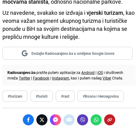
močvarna staništa
, odnosno nacionalne parkove.
Uz navedene, svakako se izdvaja i
vjerski turizam
, kao
veoma važan segment ukupnog turizma i turističke
ponude u BiH sa svojim destinacijama na kojima se
prepliću mnoge kulture i religije.
Dodajte Radiosarajevo.ba u omiljene Google izvore
Radiosarajevo.ba
pratite putem aplikacije za
Android
|
iOS
i društvenih
mreža
Twitter
|
Facebook
|
Instagram
, kao i putem našeg
Viber
Chata.
#turizam
#turisti
#rast
#Bosna i Hercegovina