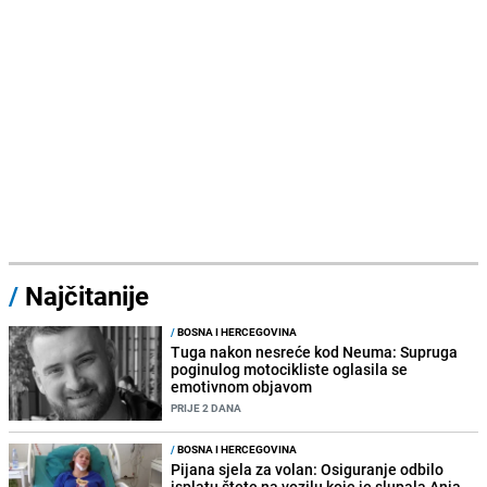
/
Najčitanije
/
BOSNA I HERCEGOVINA
Tuga nakon nesreće kod Neuma: Supruga
poginulog motocikliste oglasila se
emotivnom objavom
PRIJE 2 DANA
/
BOSNA I HERCEGOVINA
Pijana sjela za volan: Osiguranje odbilo
isplatu štete na vozilu koje je slupala Anja