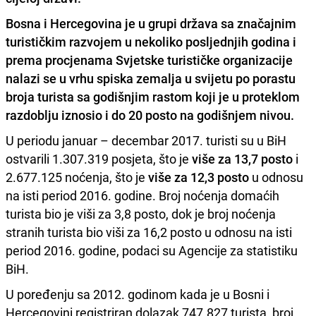
Bosna i Hercegovina je u grupi država sa
značajnim
turističkim razvojem u nekoliko posljednjih godina
i
prema procjenama Svjetske turističke organizacije
nalazi se u vrhu spiska zemalja u svijetu po porastu
broja turista sa godišnjim rastom koji je u proteklom
razdoblju iznosio i do 20 posto na godišnjem nivou.
U periodu januar – decembar 2017. turisti su u BiH
ostvarili 1.307.319 posjeta, što je
više za 13,7 posto
i
2.677.125 noćenja, što je
više za 12,3 posto
u odnosu
na isti period 2016. godine. Broj noćenja domaćih
turista bio je viši za 3,8 posto, dok je broj noćenja
stranih turista bio viši za 16,2 posto u odnosu na isti
period 2016. godine, podaci su Agencije za statistiku
BiH.
U poređenju sa 2012. godinom kada je u Bosni i
Hercegovini registriran dolazak 747.827 turista, broj