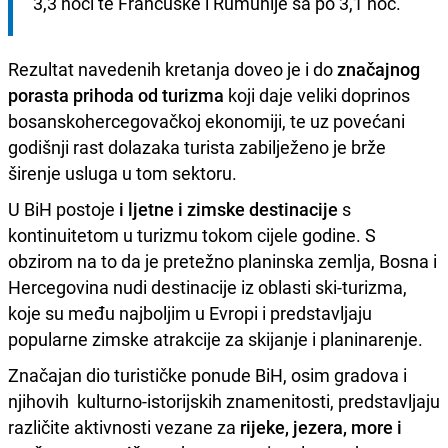
3,3 noći te Francuske i Rumunije sa po 3,1 noć.
Rezultat navedenih kretanja doveo je i do
značajnog
porasta prihoda od turizma
koji daje veliki doprinos
bosanskohercegovačkoj ekonomiji, te uz povećani
godišnji rast dolazaka turista zabilježeno je brže
širenje usluga u tom sektoru.
U BiH postoje
i ljetne i zimske destinacije
s
kontinuitetom u turizmu tokom cijele godine. S
obzirom na to da je pretežno planinska zemlja, Bosna i
Hercegovina nudi destinacije iz oblasti ski-turizma,
koje su među najboljim u Evropi i predstavljaju
popularne zimske atrakcije za skijanje i planinarenje.
Značajan dio turističke ponude BiH, osim gradova i
njihovih kulturno-istorijskih znamenitosti, predstavljaju
različite aktivnosti vezane za
rijeke, jezera, more i