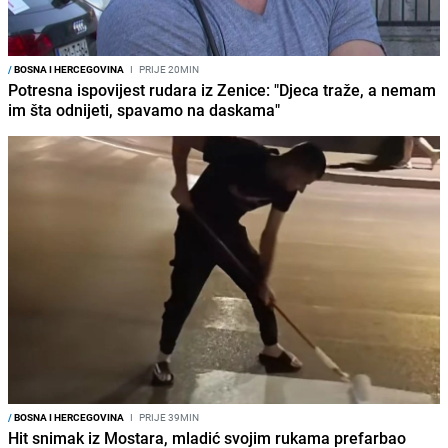
/
BOSNA I HERCEGOVINA
I
PRIJE 20MIN
Potresna ispovijest rudara iz Zenice: "Djeca traže, a nemam
im šta odnijeti, spavamo na daskama"
/
BOSNA I HERCEGOVINA
I
PRIJE 39MIN
Hit snimak iz Mostara, mladić svojim rukama prefarbao