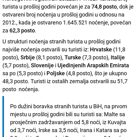
turista u prošloj godini povećan je za
74,8 posto
, dok je
ostvareni broj noćenja u prošloj godini u odnosu na
2012., kada je ostvareno 1.645.521 noćenje, povećan
za
62,3 posto
.
U strukturi noćenja stranih turista u prošloj godini
najviše noćenja ostvarili su turisti iz:
Hrvatske
(11,8
posto),
Srbije
(8,1 posto),
Turske
(7,3 posto),
Italije
(5,7 posto),
Slovenije
i
Ujedinjenih Arapskih Emirata
sa po (5,3 posto) i
Poljske
(4,8 posto), što je ukupno
48,3 posto. Turisti iz ostalih zemalja ostvarili su 51,7
posto noćenja.
Po dužini boravka stranih turista u BiH, na prvom 
mjestu u prošloj godini bili su turisti sa: Malte sa 
prosječnim zadržavanjem od 5,8 noći, iz Kuvajta 
od 3,7 noći, Irske sa 3,5 noći, Irana i Katara sa po 