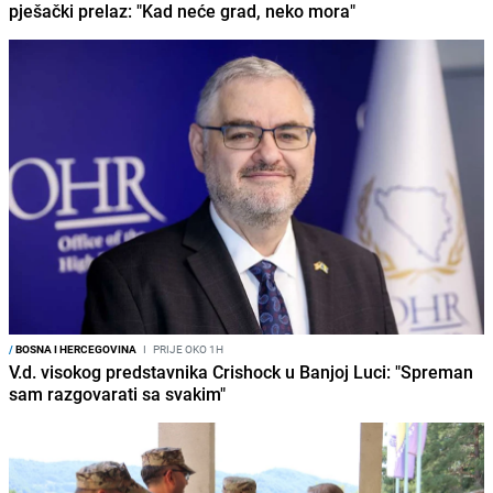
pješački prelaz: "Kad neće grad, neko mora"
/
BOSNA I HERCEGOVINA
I
PRIJE OKO 1H
V.d. visokog predstavnika Crishock u Banjoj Luci: "Spreman
sam razgovarati sa svakim"