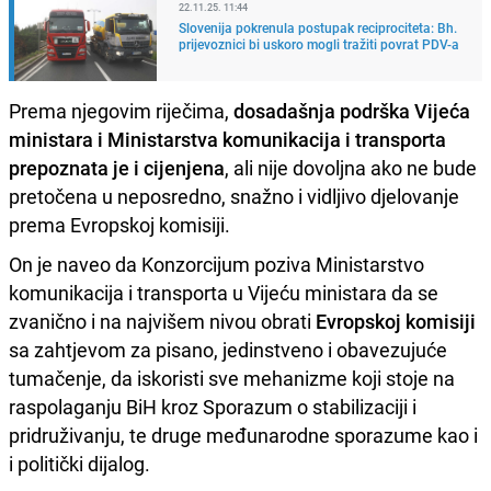
22.11.25. 11:44
Slovenija pokrenula postupak reciprociteta: Bh.
prijevoznici bi uskoro mogli tražiti povrat PDV-a
Prema njegovim riječima,
dosadašnja podrška Vijeća
ministara i Ministarstva komunikacija i transporta
prepoznata je i cijenjena
, ali nije dovoljna ako ne bude
pretočena u neposredno, snažno i vidljivo djelovanje
prema Evropskoj komisiji.
On je naveo da Konzorcijum poziva Ministarstvo
komunikacija i transporta u Vijeću ministara da se
zvanično i na najvišem nivou obrati
Evropskoj komisiji
sa zahtjevom za pisano, jedinstveno i obavezujuće
tumačenje, da iskoristi sve mehanizme koji stoje na
raspolaganju BiH kroz Sporazum o stabilizaciji i
pridruživanju, te druge međunarodne sporazume kao i
i politički dijalog.