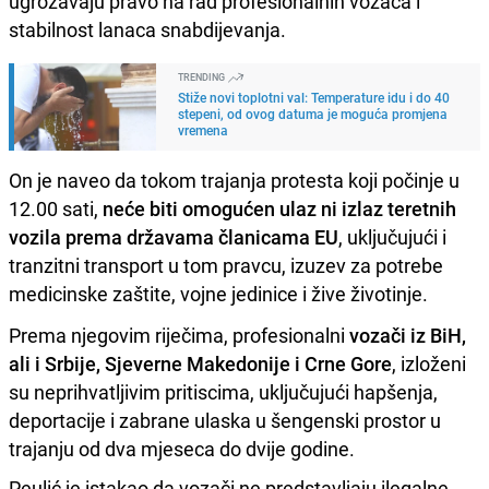
ugrožavaju pravo na rad profesionalnih vozača i
stabilnost lanaca snabdijevanja.
TRENDING
Stiže novi toplotni val: Temperature idu i do 40
stepeni, od ovog datuma je moguća promjena
vremena
On je naveo da tokom trajanja protesta koji počinje u
12.00 sati,
neće biti omogućen ulaz ni izlaz teretnih
vozila prema državama članicama EU
, uključujući i
tranzitni transport u tom pravcu, izuzev za potrebe
medicinske zaštite, vojne jedinice i žive životinje.
Prema njegovim riječima, profesionalni
vozači iz BiH,
ali i Srbije, Sjeverne Makedonije i Crne Gore
, izloženi
su neprihvatljivim pritiscima, uključujući hapšenja,
deportacije i zabrane ulaska u šengenski prostor u
trajanju od dva mjeseca do dvije godine.
Peulić je istakao da vozači ne predstavljaju ilegalne