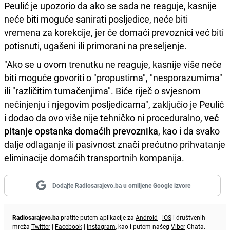
Peulić je upozorio da ako se sada ne reaguje, kasnije
neće biti moguće sanirati posljedice, neće biti
vremena za korekcije, jer će domaći prevoznici već biti
potisnuti, ugašeni ili primorani na preseljenje.
"Ako se u ovom trenutku ne reaguje, kasnije više neće
biti moguće govoriti o "propustima", "nesporazumima"
ili "različitim tumačenjima". Biće riječ o svjesnom
nečinjenju i njegovim posljedicama", zaključio je Peulić
i dodao da ovo više nije tehničko ni proceduralno,
već
pitanje opstanka domaćih prevoznika
, kao i da svako
dalje odlaganje ili pasivnost znači prećutno prihvatanje
eliminacije domaćih transportnih kompanija.
Dodajte Radiosarajevo.ba u omiljene Google izvore
Radiosarajevo.ba
pratite putem aplikacije za
Android
|
iOS
i društvenih
mreža
Twitter
|
Facebook
|
Instagram
, kao i putem našeg
Viber
Chata.