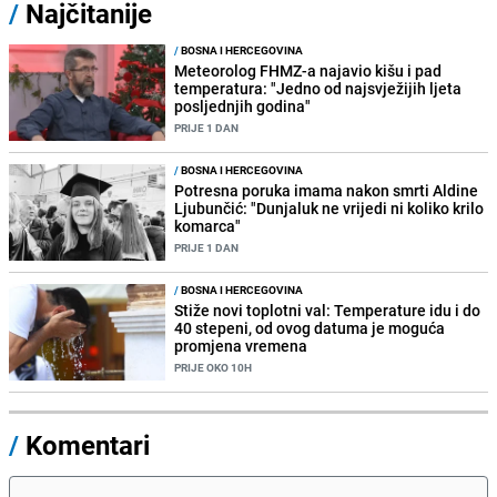
/
Najčitanije
/
BOSNA I HERCEGOVINA
Meteorolog FHMZ-a najavio kišu i pad
temperatura: "Jedno od najsvježijih ljeta
posljednjih godina"
PRIJE 1 DAN
/
BOSNA I HERCEGOVINA
Potresna poruka imama nakon smrti Aldine
Ljubunčić: "Dunjaluk ne vrijedi ni koliko krilo
komarca"
PRIJE 1 DAN
/
BOSNA I HERCEGOVINA
Stiže novi toplotni val: Temperature idu i do
40 stepeni, od ovog datuma je moguća
promjena vremena
PRIJE OKO 10H
/
Komentari