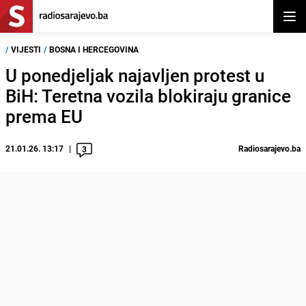
Otvor
/
VIJESTI
/
BOSNA I HERCEGOVINA
U ponedjeljak najavljen protest u
BiH: Teretna vozila blokiraju granice
prema EU
21.01.26. 13:17
Radiosarajevo.ba
3