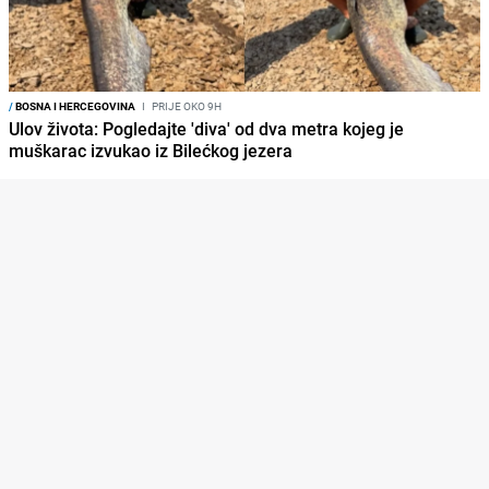
/
BOSNA I HERCEGOVINA
I
PRIJE OKO 9H
Ulov života: Pogledajte 'diva' od dva metra kojeg je
muškarac izvukao iz Bilećkog jezera