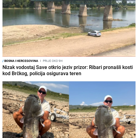
/
BOSNA I HERCEGOVINA
I
PRIJE OKO 9H
Nizak vodostaj Save otkrio jeziv prizor: Ribari pronašli kosti
kod Brčkog, policija osigurava teren