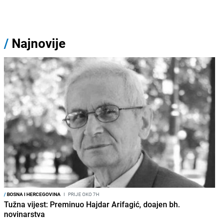
/
Najnovije
/
BOSNA I HERCEGOVINA
I
PRIJE OKO 7H
Tužna vijest: Preminuo Hajdar Arifagić, doajen bh.
novinarstva