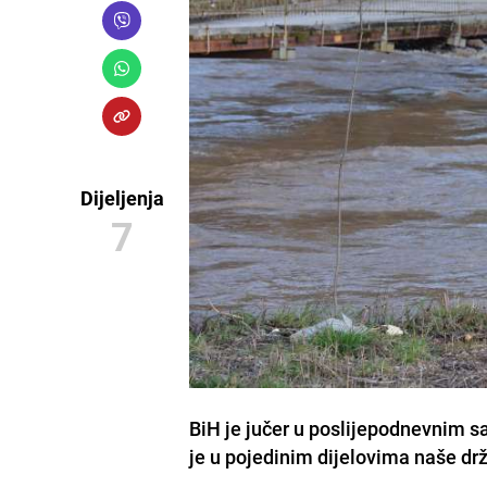
Dijeljenja
7
BiH je jučer u poslijepodnevnim s
je u pojedinim dijelovima naše drž