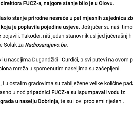
irektora FUCZ-a, najgore stanje bilo je u Olovu.
lasio stanje prirodne nesreće u pet mjesnih zajednica z
 koja je poplavila pojedine usjeve.
Još jučer su naši timov
 pojavili. Također, niti jedan stanovnik uslijed jučerašnjih
je Solak za
Radiosarajevo.ba.
i u naseljima Dugandžići i Gurdići, a svi putevi na ovom 
zaciona mreža u spomenutim naseljima su začepljeni.
 i u ostalim gradovima su zabilježene velike količine pad
kasno u noć
pripadnici FUCZ-a su ispumpavali vodu iz
zgrada u naselju Dobrinja
, te su i ovi problemi riješeni.