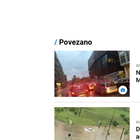
/
Povezano
22
N
M
22
D
a