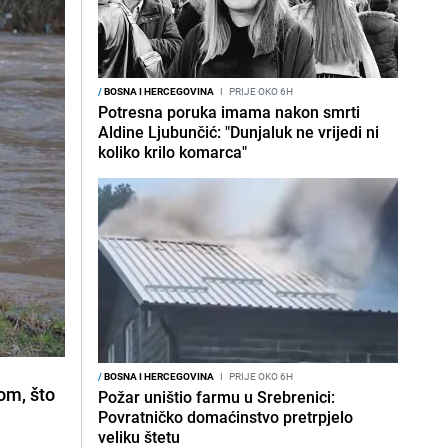
/
BOSNA I HERCEGOVINA
I
PRIJE OKO 6H
Potresna poruka imama nakon smrti
Aldine Ljubunčić: "Dunjaluk ne vrijedi ni
koliko krilo komarca"
/
BOSNA I HERCEGOVINA
I
PRIJE OKO 6H
om, što
Požar uništio farmu u Srebrenici:
Povratničko domaćinstvo pretrpjelo
veliku štetu