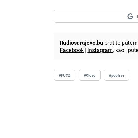
Radiosarajevo.ba
pratite putem 
Facebook
|
Instagram
, kao i p
#FUCZ
#Olovo
#poplave