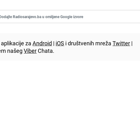
Dodajte Radiosarajevo.ba u omiljene Google izvore
aplikacije za
Android
|
iOS
i društvenih mreža
Twitter
|
utem našeg
Viber
Chata.