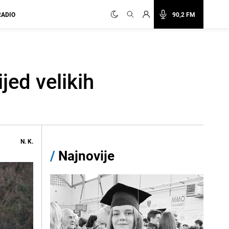
RADIO
90,2 FM
jed velikih
N. K.
/
Najnovije