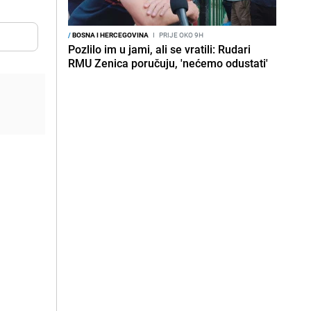
/
BOSNA I HERCEGOVINA
I
PRIJE OKO 9H
Pozlilo im u jami, ali se vratili: Rudari
RMU Zenica poručuju, 'nećemo odustati'