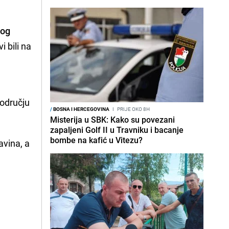
bog
i bili na
području
/
BOSNA I HERCEGOVINA
I
PRIJE OKO 8H
Misterija u SBK: Kako su povezani
zapaljeni Golf II u Travniku i bacanje
bombe na kafić u Vitezu?
avina, a