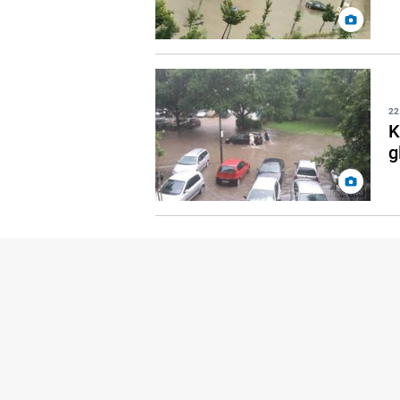
22
K
g