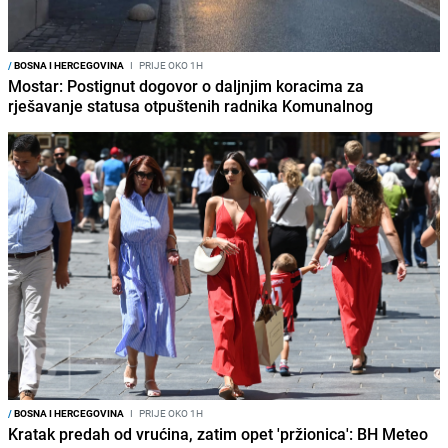
/
BOSNA I HERCEGOVINA
I
PRIJE OKO 1H
Mostar: Postignut dogovor o daljnjim koracima za
rješavanje statusa otpuštenih radnika Komunalnog
/
BOSNA I HERCEGOVINA
I
PRIJE OKO 1H
Kratak predah od vrućina, zatim opet 'pržionica': BH Meteo