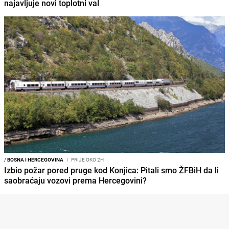
najavljuje novi toplotni val
/
BOSNA I HERCEGOVINA
I
PRIJE OKO 2H
Izbio požar pored pruge kod Konjica: Pitali smo ŽFBiH da li
saobraćaju vozovi prema Hercegovini?