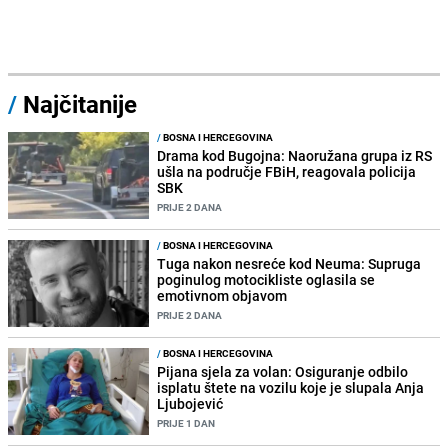
/
Najčitanije
/
BOSNA I HERCEGOVINA
Drama kod Bugojna: Naoružana grupa iz RS
ušla na područje FBiH, reagovala policija
SBK
PRIJE 2 DANA
/
BOSNA I HERCEGOVINA
Tuga nakon nesreće kod Neuma: Supruga
poginulog motocikliste oglasila se
emotivnom objavom
PRIJE 2 DANA
/
BOSNA I HERCEGOVINA
Pijana sjela za volan: Osiguranje odbilo
isplatu štete na vozilu koje je slupala Anja
Ljubojević
PRIJE 1 DAN