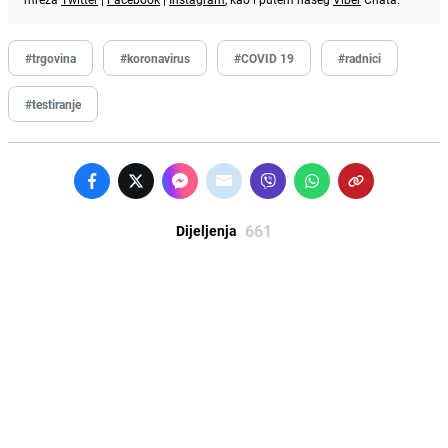
#trgovina
#koronavirus
#COVID 19
#radnici
#testiranje
661
Dijeljenja