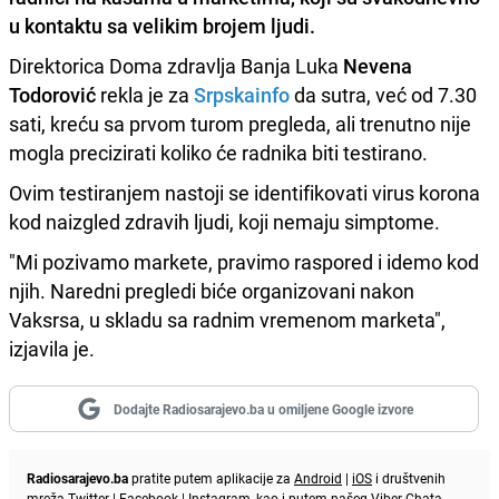
u kontaktu sa velikim brojem ljudi.
Direktorica Doma zdravlja Banja Luka
Nevena
Todorović
rekla je za
Srpskainfo
da sutra, već od 7.30
sati, kreću sa prvom turom pregleda, ali trenutno nije
mogla precizirati koliko će radnika biti testirano.
Ovim testiranjem nastoji se identifikovati virus korona
kod naizgled zdravih ljudi, koji nemaju simptome.
"Mi pozivamo markete, pravimo raspored i idemo kod
njih. Naredni pregledi biće organizovani nakon
Vaksrsa, u skladu sa radnim vremenom marketa",
izjavila je.
Dodajte Radiosarajevo.ba u omiljene Google izvore
Radiosarajevo.ba
pratite putem aplikacije za
Android
|
iOS
i društvenih
mreža
Twitter
|
Facebook
|
Instagram
, kao i putem našeg
Viber
Chata.