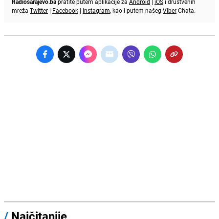
Radiosarajevo.ba
pratite putem aplikacije za
Android
|
iOS
i društvenih
mreža
Twitter
|
Facebook
|
Instagram
, kao i putem našeg
Viber
Chata.
/
Najčitanije