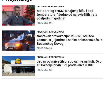
/
BOSNA I HERCEGOVINA
Meteorolog FHMZ-a najavio kišu i pad
temperatura: "Jedno od najsvježijih ljeta
posljednjih godina"
PRIJE OKO 19H
/
BOSNA I HERCEGOVINA
Nastavak provokacija: MUP RS oduzeo
zastavu s ljiljanima i sankcionisao vozača iz
Bosanskog Novog
PRIJE 2 DANA
/
BOSNA I HERCEGOVINA
Jedan od najvećih gradova nije na listi: Ovo
su lokacije prvih Lidl prodavnica u BiH
PRIJE OKO 12H