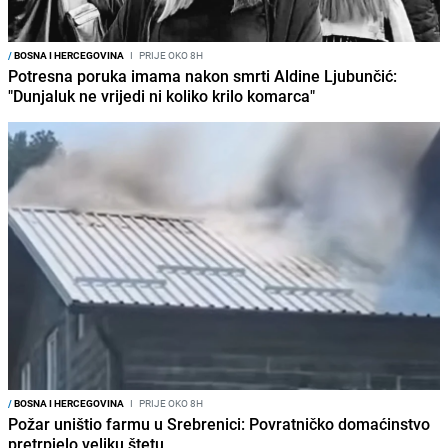
/
BOSNA I HERCEGOVINA
I
PRIJE OKO 8H
Potresna poruka imama nakon smrti Aldine Ljubunčić:
"Dunjaluk ne vrijedi ni koliko krilo komarca"
/
BOSNA I HERCEGOVINA
I
PRIJE OKO 8H
Požar uništio farmu u Srebrenici: Povratničko domaćinstvo
pretrpjelo veliku štetu