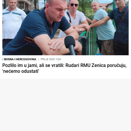
/
BOSNA I HERCEGOVINA
I
PRIJE OKO 10H
Pozlilo im u jami, ali se vratili: Rudari RMU Zenica poručuju,
'nećemo odustati'