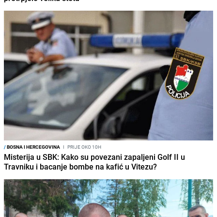
/
BOSNA I HERCEGOVINA
I
PRIJE OKO 10H
Misterija u SBK: Kako su povezani zapaljeni Golf II u
Travniku i bacanje bombe na kafić u Vitezu?