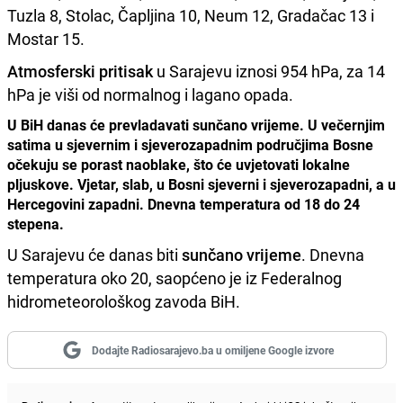
Tuzla 8, Stolac, Čapljina 10, Neum 12, Gradačac 13 i
Mostar 15.
Atmosferski pritisak
u Sarajevu iznosi 954 hPa, za 14
hPa je viši od normalnog i lagano opada.
U BiH danas će prevladavati sunčano vrijeme. U večernjim
satima u sjevernim i sjeverozapadnim područjima Bosne
očekuju se porast naoblake, što će uvjetovati lokalne
pljuskove. Vjetar, slab, u Bosni sjeverni i sjeverozapadni, a u
Hercegovini zapadni. Dnevna temperatura od 18 do 24
stepena.
U Sarajevu će danas biti
sunčano vrijeme
. Dnevna
temperatura oko 20, saopćeno je iz Federalnog
hidrometeorološkog zavoda BiH.
Dodajte Radiosarajevo.ba u omiljene Google izvore