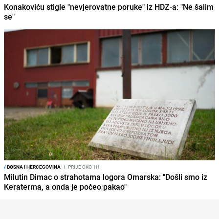
Konakoviću stigle "nevjerovatne poruke" iz HDZ-a: "Ne šalim
se"
/
BOSNA I HERCEGOVINA
I
PRIJE OKO 1H
Milutin Dimac o strahotama logora Omarska: "Došli smo iz
Keraterma, a onda je počeo pakao"