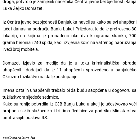
droga, potvrdio je zamjenik načelnika Centra javne bezbjednosti Banja
Luka Željko Domazet.
Iz Centra javne bezbjednosti Banjaluka naveli su kako su svi uhapšeni
juče i danas na području Banja Luke i Prijedora, te da je pretreseno 30
lokacija, na kojima je pronađeno oko dva kilograma skanka, 700
grama heroina i 240 spida, kao i izvjesna količina vatrenog naoružanja
i veći broj mobitela.
Domazet izjavio za medije da je u toku kriminalistička obrada
uhapšenih, dodajući da je 11 uhapšenih sprovedeno u banjalučko
Okružno tužilaštvo na dalje postupanje.
Imena ostalih uhapšenih trebalo bi da budu saopćena u dogovoru sa
tužilaštvom sljedeće sedmice.
Kako su ranije potvrdilai iz CЈB Banja Luka u akciji je učestvovao veći
broj policijskih službenika i tri tima Јedinice za podršku Ministarstva
unutrašnjih poslova RS.
radiosarajevo.ba