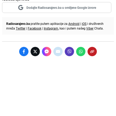
Dodajte Radiosarajevo.ba u omiljene Google izvore
Radiosarajevo.ba
pratite putem aplikacije za
Android
|
iOS
i društvenih
mreža
Twitter
|
Facebook
|
Instagram
, kao i putem našeg
Viber
Chata.