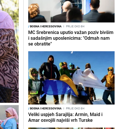
/
BOSNA I HERCEGOVINA
I
PRIJE OKO 8H
MC Srebrenica uputio važan poziv bivšim
i sadašnjim uposlenicima: "Odmah nam
se obratite"
/
BOSNA I HERCEGOVINA
I
PRIJE OKO 8H
Veliki uspjeh Sarajlija: Armin, Maid i
Amar osvojili najviši vrh Turske