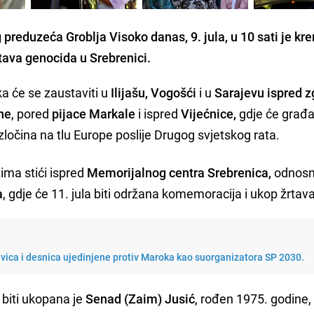
reduzeća Groblja Visoko danas, 9. jula, u 10 sati je kre
tava genocida u Srebrenici.
a će se zaustaviti u
Ilijašu, Vogošći
i u
Sarajevu ispred 
ne
, pored
pijace Markale
i ispred
Vijećnice,
gdje će građa
očina na tlu Europe poslije Drugog svjetskog rata.
ima stići ispred
Memorijalnog centra
Srebrenica,
odnosn
a
, gdje će 11. jula biti održana komemoracija i ukop žrtava
evica i desnica ujedinjene protiv Maroka kao suorganizatora SP 2030.
biti ukopana je
Senad (Zaim) Jusić
, rođen 1975. godine, 