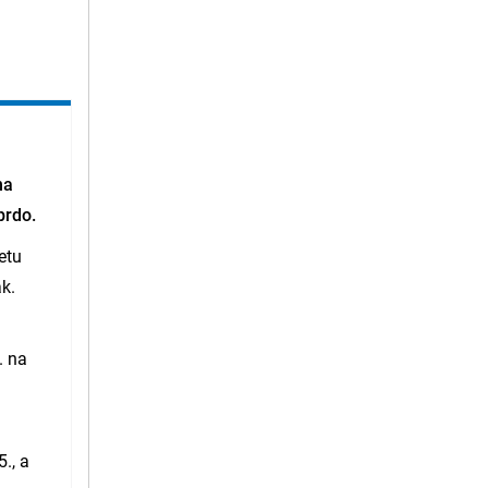
na
brdo.
etu
ak.
. na
., a