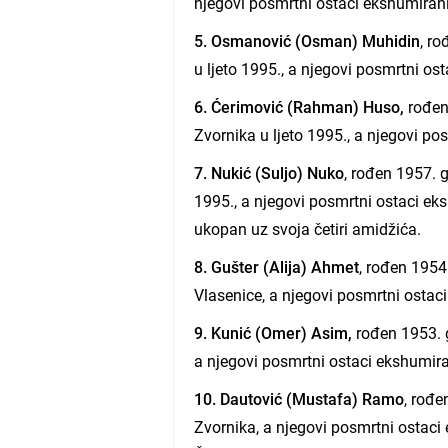
njegovi posmrtni ostaci ekshumiran
5. Osmanović (Osman) Muhidin
, r
u ljeto 1995., a njegovi posmrtni os
6. Ćerimović (Rahman) Huso,
rođen 
Zvornika u ljeto 1995., a njegovi p
7. Nukić (Suljo) Nuko
, rođen 1957. g
1995., a njegovi posmrtni ostaci ek
ukopan uz svoja četiri amidžića.
8. Gušter (Alija) Ahmet
, rođen 1954
Vlasenice, a njegovi posmrtni ostaci
9. Kunić (Omer) Asim,
rođen 1953. g
a njegovi posmrtni ostaci ekshumir
10. Dautović (Mustafa) Ramo
, rođe
Zvornika, a njegovi posmrtni ostac