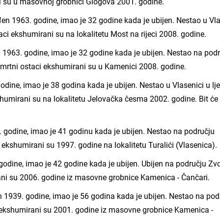
i su u masovnoj grobnici Glogova 2001. godine.
ođen 1963. godine, imao je 32 godine kada je ubijen. Nestao u Vl
taci ekshumirani su na lokalitetu Most na rijeci 2008. godine.
1963. godine, imao je 32 godine kada je ubijen. Nestao na pod
osmrtni ostaci ekshumirani su u Kamenici 2008. godine.
odine, imao je 38 godina kada je ubijen. Nestao u Vlasenici u lj
shumirani su na lokalitetu Jelovačka česma 2002. godine. Bit će
. godine, imao je 41 godinu kada je ubijen. Nestao na području
 ekshumirani su 1997. godine na lokalitetu Turalići (Vlasenica).
odine, imao je 42 godine kada je ubijen. Ubijen na području Zvo
ani su 2006. godine iz masovne grobnice Kamenica - Čančari.
n 1939. godine, imao je 56 godina kada je ubijen. Nestao na pod
i ekshumirani su 2001. godine iz masovne grobnice Kamenica -