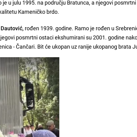
je u julu 1995. na području Bratunca, a njegovi posmrtni
kalitetu Kameničko brdo.
Dautović,
rođen 1939. godine. Ramo je rođen u Srebrenic
 njegovi posmrtni ostaci ekshumirani su 2001. godine nak
ica - Čančari. Bit će ukopan uz ranije ukopanog brata J