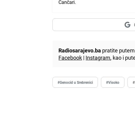
Čančari.
Radiosarajevo.ba
pratite putem 
Facebook
|
Instagram
, kao i p
#Genocid u Srebrenici
#Visoko
#