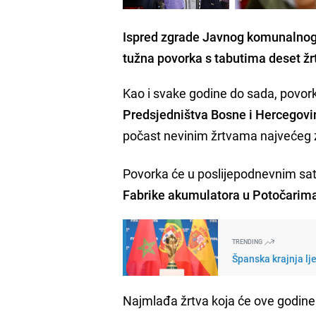
Ispred zgrade Javnog komunalnog p
tužna povorka s tabutima deset žr
Kao i svake godine do sada, povork
Predsjedništva Bosne
i Hercegovi
počast nevinim žrtvama najvećeg zl
Povorka će u poslijepodnevnim sat
Fabrike akumulatora u Potočarim
TRENDING
Španska krajnja lj
Najmlađa žrtva koja će ove godine 