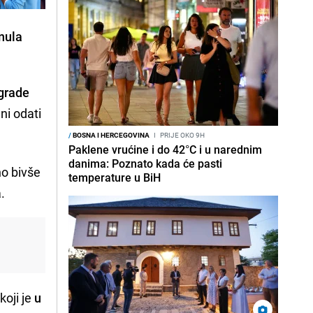
nula
zgrade
ni odati
/
BOSNA I HERCEGOVINA
I
PRIJE OKO 9H
Paklene vrućine i do 42°C i u narednim
danima: Poznato kada će pasti
o bivše
temperature u BiH
.
koji je
u