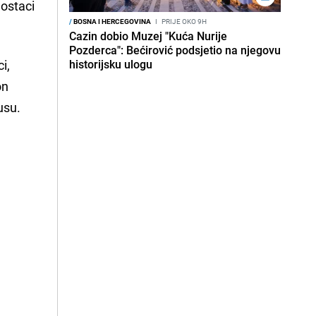
 ostaci
/
BOSNA I HERCEGOVINA
I
PRIJE OKO 9H
Cazin dobio Muzej "Kuća Nurije
Pozderca": Bećirović podsjetio na njegovu
i,
historijsku ulogu
on
usu.