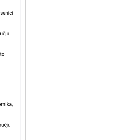
asenici
ručju
eto
rnika,
ručju