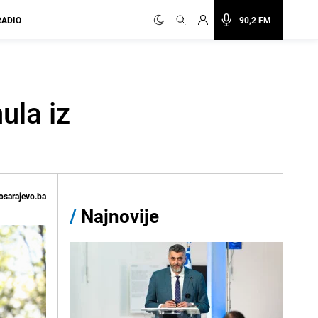
RADIO
90,2 FM
ula iz
osarajevo.ba
/
Najnovije