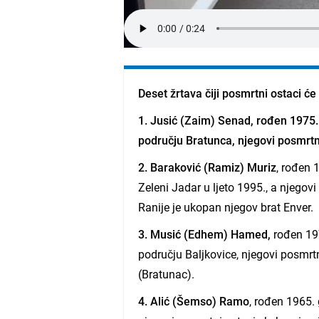
Deset žrtava čiji posmrtni ostaci će
1. Jusić (Zaim) Senad
, rođen 1975.
području Bratunca, njegovi posmrtn
2. Baraković (Ramiz) Muriz
, rođen 
Zeleni Jadar u ljeto 1995., a njegov
Ranije je ukopan njegov brat Enver.
3. Musić (Edhem) Hamed,
rođen 197
području Baljkovice, njegovi posmrt
(Bratunac).
4. Alić (Šemso) Ramo
, rođen 1965.