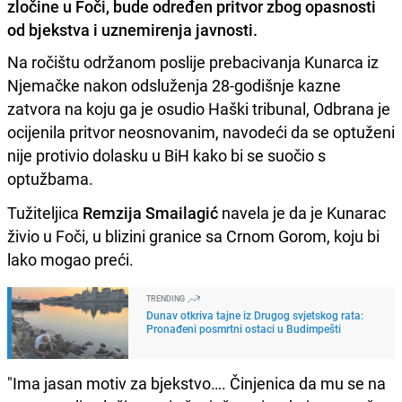
zločine u Foči, bude određen pritvor zbog opasnosti
od bjekstva i uznemirenja javnosti.
Na ročištu održanom poslije prebacivanja Kunarca iz
Njemačke nakon odsluženja 28-godišnje kazne
zatvora na koju ga je osudio Haški tribunal, Odbrana je
ocijenila pritvor neosnovanim, navodeći da se optuženi
nije protivio dolasku u BiH kako bi se suočio s
optužbama.
Tužiteljica
Remzija Smailagić
navela je da je Kunarac
živio u Foči, u blizini granice sa Crnom Gorom, koju bi
lako mogao preći.
TRENDING
Dunav otkriva tajne iz Drugog svjetskog rata:
Pronađeni posmrtni ostaci u Budimpešti
"Ima jasan motiv za bjekstvo…. Činjenica da mu se na