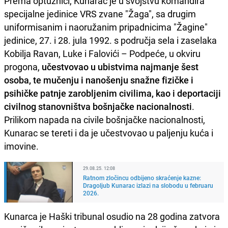
Prema optužnici, Kunarac je u svojstvu komandira
specijalne jedinice VRS zvane "Žaga", sa drugim
uniformisanim i naoružanim pripadnicima "Žagine"
jedinice, 27. i 28. jula 1992. s područja sela i zaselaka
Kobilja Ravan, Luke i Falovići – Podpeće, u okviru
progona,
učestvovao u ubistvima najmanje šest
osoba, te mučenju i nanošenju snažne fizičke i
psihičke patnje zarobljenim civilima, kao i deportaciji
civilnog stanovništva bošnjačke nacionalnosti
.
Prilikom napada na civile bošnjačke nacionalnosti,
Kunarac se tereti i da je učestvovao u paljenju kuća i
imovine.
29.08.25. 12:08
Ratnom zločincu odbijeno skraćenje kazne:
Dragoljub Kunarac izlazi na slobodu u februaru
2026.
Kunarca je Haški tribunal osudio na 28 godina zatvora