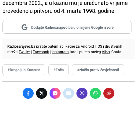
decembra 2002., a u kaznu mu je uračunato vrijeme
provedeno u pritvoru od 4. marta 1998. godine.
Dodajte Radiosarajevo.ba u omiljene Google izvore
Radiosarajevo.ba
pratite putem aplikacije za
Android
|
iOS
i društvenih
mreža
Twitter
|
Facebook
|
Instagram
, kao i putem našeg
Viber
Chata.
#Dragoljub Kunarac
#Foča
#zločin protiv čovječnosti