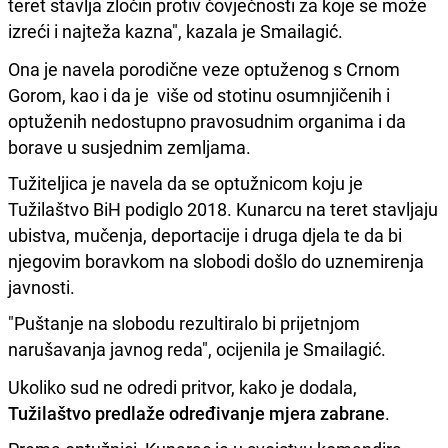
teret stavlja zločin protiv čovječnosti za koje se može
izreći i najteža kazna", kazala je Smailagić.
Ona je navela porodične veze optuženog s Crnom
Gorom, kao i da je više od stotinu osumnjičenih i
optuženih nedostupno pravosudnim organima i da
borave u susjednim zemljama.
Tužiteljica je navela da se optužnicom koju je
Tužilaštvo BiH podiglo 2018. Kunarcu na teret stavljaju
ubistva, mučenja, deportacije i druga djela te da bi
njegovim boravkom na slobodi došlo do uznemirenja
javnosti.
"Puštanje na slobodu rezultiralo bi prijetnjom
narušavanja javnog reda", ocijenila je Smailagić.
Ukoliko sud ne odredi pritvor, kako je dodala,
Tužilaštvo predlaže određivanje mjera zabrane
.