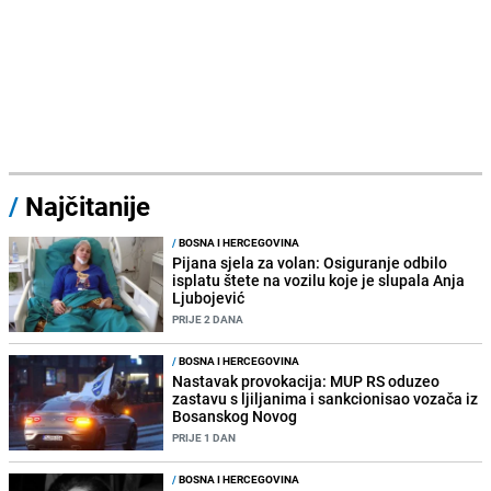
/
Najčitanije
/
BOSNA I HERCEGOVINA
Pijana sjela za volan: Osiguranje odbilo
isplatu štete na vozilu koje je slupala Anja
Ljubojević
PRIJE 2 DANA
/
BOSNA I HERCEGOVINA
Nastavak provokacija: MUP RS oduzeo
zastavu s ljiljanima i sankcionisao vozača iz
Bosanskog Novog
PRIJE 1 DAN
/
BOSNA I HERCEGOVINA