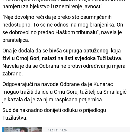
namjeru za bjekstvo i uznemirenje javnosti.
"Nije dovoljno reći da je preko sto osumnjičenih
nedostupno. To se ne odnosi na mog branjenika. On
se dobrovoljno predao Haškom tribunalu", navela je
braniteljica.
Ona je dodala da se
bivša supruga optuženog, koja
živi u Crnoj Gori, nalazi na listi svjedoka Tužilaštva
.
Navela je da se Odbrana ne protivi određivanju mjera
zabrane.
Odgovarajući na navode Odbrane da je Kunarac
mogao tražiti da ide u Crnu Goru, tužiteljica Smailagić
je kazala da je za njim raspisana potjernica.
Sud će naknadno donijeti odluku o prijedlogu
Tužilaštva.
18.01.21. 14:00