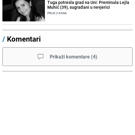
Tuga potresla grad na Uni: Preminula Lejla
Muhić (39), sugrađani u nevjerici
PRIJE 2 DANA
/
Komentari
Prikaži komentare
(
4
)