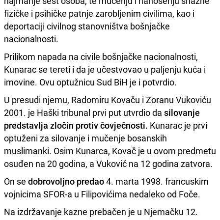
najmanje šest osoba, te mučenju i nanošenju snažne
fizičke i psihičke patnje zarobljenim civilima, kao i
deportaciji civilnog stanovništva bošnjačke
nacionalnosti.
Prilikom napada na civile bošnjačke nacionalnosti,
Kunarac se tereti i da je učestvovao u paljenju kuća i
imovine. Ovu optužnicu Sud BiH je i potvrdio.
U presudi njemu, Radomiru Kovaču i Zoranu Vukoviću
2001. je Haški tribunal prvi put utvrdio da
silovanje
predstavlja zločin protiv čovječnosti.
Kunarac je prvi
optuženi za silovanje i mučenje bosanskih
muslimanki. Osim Kunarca, Kovač je u ovom predmetu
osuđen na 20 godina, a Vuković na 12 godina zatvora.
On se
dobrovoljno predao
4. marta 1998. francuskim
vojnicima SFOR-a u Filipovićima nedaleko od Foče.
Na izdržavanje kazne prebačen je u Njemačku 12.