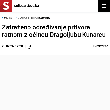
Otvor
/
VIJESTI
/
BOSNA I HERCEGOVINA
Zatraženo određivanje pritvora
ratnom zločincu Dragoljubu Kunarcu
25.02.26. 12:20
Detektor.ba
4