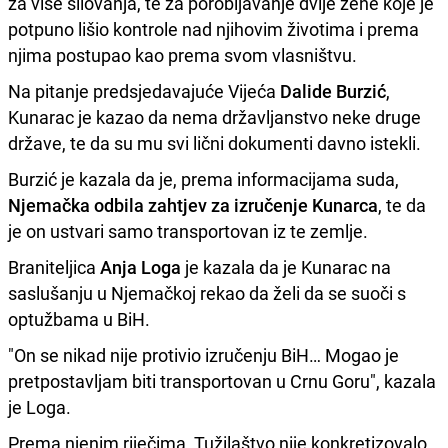
za više silovanja, te za porobljavanje dvije žene koje je
potpuno lišio kontrole nad njihovim životima i prema
njima postupao kao prema svom vlasništvu.
Na pitanje predsjedavajuće Vijeća
Dalide Burzić
,
Kunarac je kazao da nema državljanstvo neke druge
države, te da su mu svi lični dokumenti davno istekli.
Burzić je kazala da je, prema informacijama suda,
Njemačka odbila zahtjev za izručenje Kunarca
, te da
je on ustvari samo transportovan iz te zemlje.
Braniteljica
Anja Loga
je kazala da je Kunarac na
saslušanju u Njemačkoj rekao da želi da se suoči s
optužbama u BiH.
"On se nikad nije protivio izručenju BiH… Mogao je
pretpostavljam biti transportovan u Crnu Goru", kazala
je Loga.
Prema njenim riječima, Tužilaštvo nije konkretizovalo