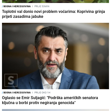
/
BOSNA I HERCEGOVINA
I
PRIJE 53MIN
Toplotni val donio novi problem voćarima: Koprivina grinja
prijeti zasadima jabuke
/
BOSNA I HERCEGOVINA
I
PRIJE OKO 1H
Oglasio se Emir Suljagić: "Podrška američkih senatora
ključna u borbi protiv negiranja genocida"