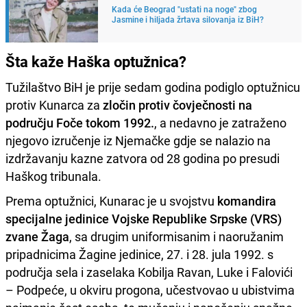
Kada će Beograd "ustati na noge" zbog
Jasmine i hiljada žrtava silovanja iz BiH?
Šta kaže Haška optužnica?
Tužilaštvo BiH je prije sedam godina podiglo optužnicu
protiv Kunarca za
zločin protiv čovječnosti na
području Foče tokom 1992.
, a nedavno je zatraženo
njegovo izručenje iz Njemačke gdje se nalazio na
izdržavanju kazne zatvora od 28 godina po presudi
Haškog tribunala.
Prema optužnici, Kunarac je u svojstvu
komandira
specijalne jedinice Vojske Republike Srpske (VRS)
zvane Žaga
, sa drugim uniformisanim i naoružanim
pripadnicima Žagine jedinice, 27. i 28. jula 1992. s
područja sela i zaselaka Kobilja Ravan, Luke i Falovići
– Podpeće, u okviru progona, učestvovao u ubistvima