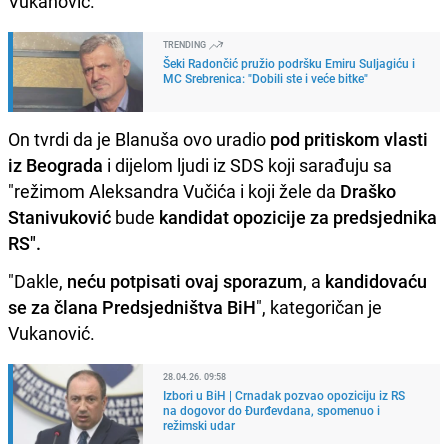
Vukanović.
TRENDING
Šeki Radončić pružio podršku Emiru Suljagiću i
MC Srebrenica: "Dobili ste i veće bitke"
On tvrdi da je Blanuša ovo uradio
pod pritiskom vlasti
iz Beograda
i dijelom ljudi iz SDS koji sarađuju sa
"režimom Aleksandra Vučića i koji žele da
Draško
Stanivuković
bude
kandidat opozicije za predsjednika
RS".
"Dakle,
neću potpisati ovaj sporazum
, a
kandidovaću
se za člana Predsjedništva BiH
", kategoričan je
Vukanović.
28.04.26. 09:58
Izbori u BiH | Crnadak pozvao opoziciju iz RS
na dogovor do Đurđevdana, spomenuo i
režimski udar