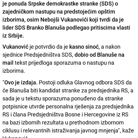
je ponuda Srpske demokrastke stranke (SDS) o
zajedničkom nastupu na predstojećim opštim
izborima, osim Nebojši Vukanovići koji tvrdi da je
lider SDS Branko Blanuša podlegao pritiscima vlasti
iz Srbije.
Vukanović
je potvrdio da je
kasno sinoć
, a nakon
sjednice Predsjedništva SDS,
dobio od Blanuše na
mail
tekst prijedloga sporazuma o nastupu na
izborima.
"
Ovo je izdaja.
Postoji odluka Glavnog odbora SDS da
će Blanuša biti kandidat stranke za predsjednika RS, a
sada je u tekstu sporazuma ponuđeno da stranke
potpisnice utvrde personalna rješenja za predsjednika
RS i člana Predsjedništva Bosne i Hercegovine iz RS
na bazi izbornih rezultata u prethodnom izbornom
ciklusu i relevantnih istraživanja javnog mnjenja", kaže