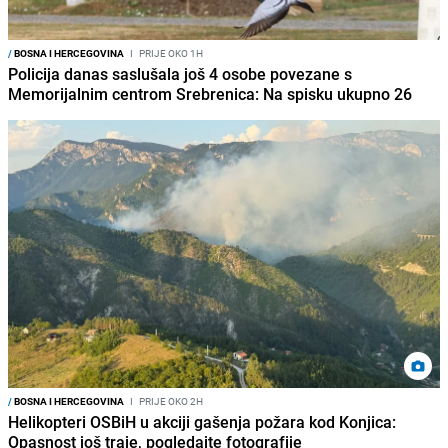
/
BOSNA I HERCEGOVINA
I
PRIJE OKO 1H
Policija danas saslušala još 4 osobe povezane s
Memorijalnim centrom Srebrenica: Na spisku ukupno 26
/
BOSNA I HERCEGOVINA
I
PRIJE OKO 2H
Helikopteri OSBiH u akciji gašenja požara kod Konjica:
Opasnost još traje, pogledajte fotografije