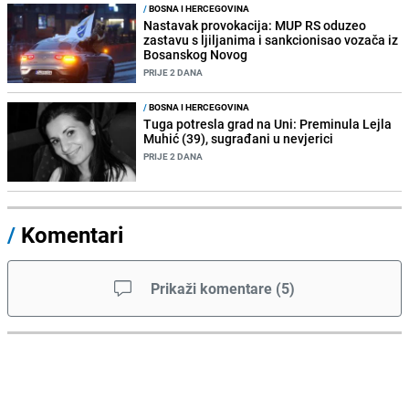
/
BOSNA I HERCEGOVINA
Nastavak provokacija: MUP RS oduzeo
zastavu s ljiljanima i sankcionisao vozača iz
Bosanskog Novog
PRIJE 2 DANA
/
BOSNA I HERCEGOVINA
Tuga potresla grad na Uni: Preminula Lejla
Muhić (39), sugrađani u nevjerici
PRIJE 2 DANA
/
Komentari
Prikaži komentare
(
5
)