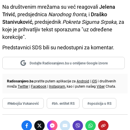
Na društvenim mrežama su već reagovali
Jelena
Trivić
, predsjednica
Narodnog fronta
, i
Draško
Stanivuković,
predsjednik
Pokreta Sigurna Srpska
, za
koje je prihvatljiv tekst sporazuma "uz određene
korekcije".
Predstavnici SDS bili su nedostupni za komentar.
Dodajte Radiosarajevo.ba u omiljene Google izvore
Radiosarajevo.ba
pratite putem aplikacije za
Android
|
iOS
i društvenih
mreža
Twitter
|
Facebook
|
Instagram
, kao i putem našeg
Viber
Chata.
#Nebojša Vukanović
#bh. entitet RS
#opozicija u RS