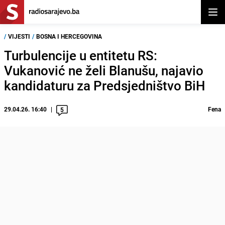
Otvor
/
VIJESTI
/
BOSNA I HERCEGOVINA
Turbulencije u entitetu RS:
Vukanović ne želi Blanušu, najavio
kandidaturu za Predsjedništvo BiH
29.04.26. 16:40
Fena
5