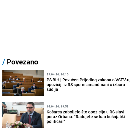
/
Povezano
29.04.26. 16:10
PS BiH | Povučen Prijedlog zakona o VSTV-u,
opoziciji iz RS sporni amandmani o izboru
sudija
14.04.26. 19:53
Košarca zaboljelo što opozicija u RS slavi
poraz Orbana: "Radujete se kao bošnjački
političari"