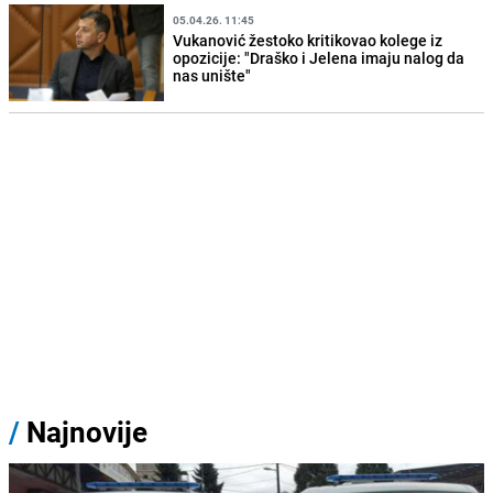
05.04.26. 11:45
Vukanović žestoko kritikovao kolege iz
opozicije: "Draško i Jelena imaju nalog da
nas unište"
/
Najnovije