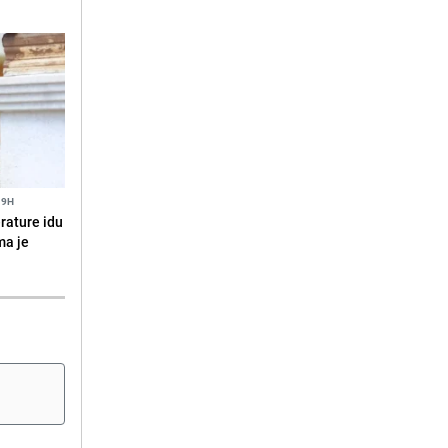
19H
erature idu
ma je