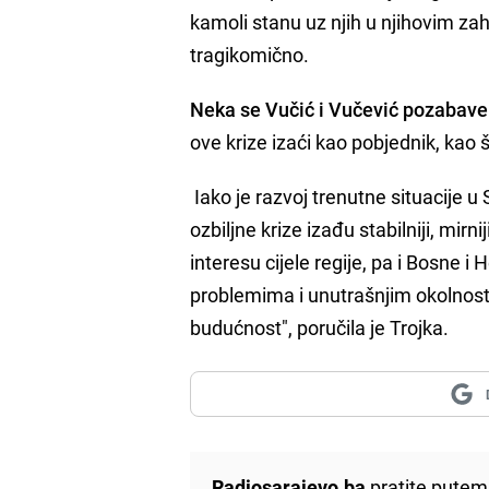
kamoli stanu uz njih u njihovim za
tragikomično.
Neka se Vučić i Vučević pozabave
ove krize izaći kao pobjednik, kao 
Iako je razvoj trenutne situacije u
ozbiljne krize izađu stabilniji, mirn
interesu cijele regije, pa i Bosne 
problemima i unutrašnjim okolnosti
budućnost", poručila je Trojka.
Radiosarajevo.ba
pratite putem 