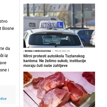
dstvo
et Bosne
ate da
/
BOSNA I HERCEGOVINA
I
PRIJE OKO 2H
či iz
Mirni protesti autoškola Tuzlanskog
kantona: Ne želimo sukob, institucije
žave
moraju čuti naše zahtjeve
sne i
edice