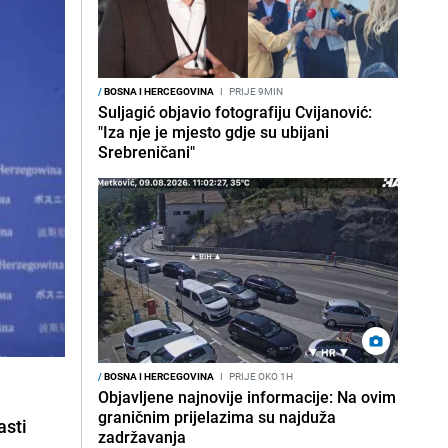
/
BOSNA I HERCEGOVINA
I
PRIJE 9MIN
Suljagić objavio fotografiju Cvijanović:
"Iza nje je mjesto gdje su ubijani
Srebreničani"
/
BOSNA I HERCEGOVINA
I
PRIJE OKO 1H
Objavljene najnovije informacije: Na ovim
graničnim prijelazima su najduža
asti
zadržavanja