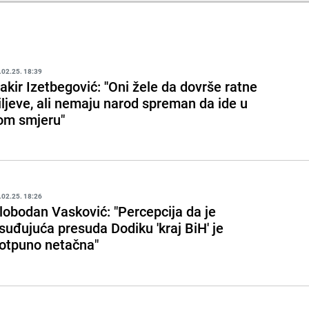
.02.25. 18:39
akir Izetbegović: ''Oni žele da dovrše ratne
iljeve, ali nemaju narod spreman da ide u
om smjeru"
.02.25. 18:26
lobodan Vasković: "Percepcija da je
suđujuća presuda Dodiku 'kraj BiH' je
otpuno netačna"