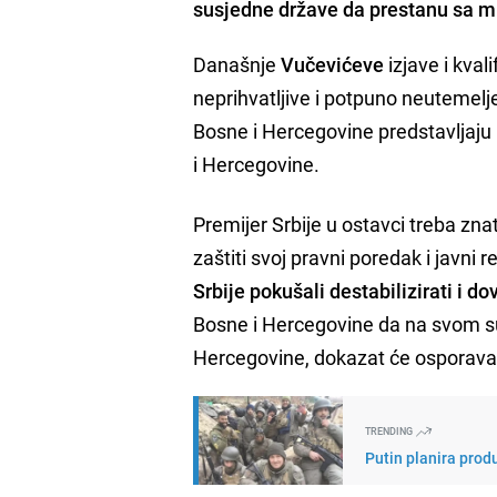
susjedne države da prestanu sa m
Današnje
Vučevićeve
izjave i kva
neprihvatljive i potpuno neutemeljen
Bosne i Hercegovine predstavljaju
i Hercegovine.
Premijer Srbije u ostavci treba zn
zaštiti svoj pravni poredak i javni re
Srbije pokušali destabilizirati i do
Bosne i Hercegovine da na svom suv
Hercegovine, dokazat će osporavate
TRENDING
Putin planira prod