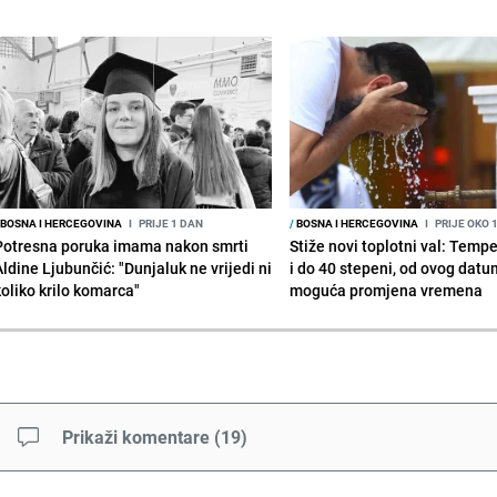
BOSNA I HERCEGOVINA
I
PRIJE 1 DAN
/
BOSNA I HERCEGOVINA
I
PRIJE OKO 
Potresna poruka imama nakon smrti
Stiže novi toplotni val: Temp
Aldine Ljubunčić: "Dunjaluk ne vrijedi ni
i do 40 stepeni, od ovog datu
koliko krilo komarca"
moguća promjena vremena
Prikaži komentare
(
19
)