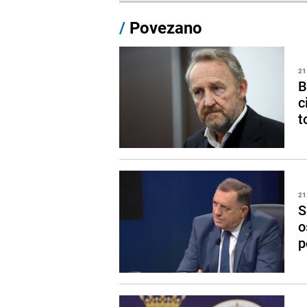
/
Povezano
21
B
c
t
21
S
o
p