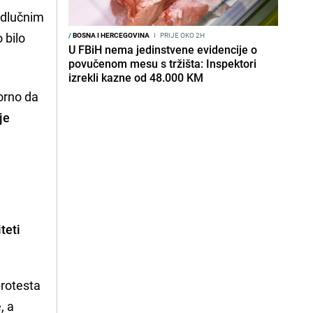
 odlučnim
 bilo
/
BOSNA I HERCEGOVINA
I
PRIJE OKO 2H
U FBiH nema jedinstvene evidencije o
povučenom mesu s tržišta: Inspektori
izrekli kazne od 48.000 KM
orno da
je
teti
protesta
, a