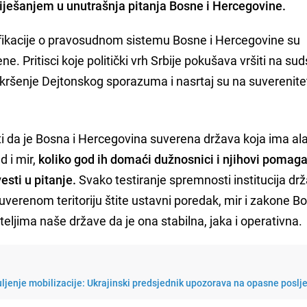
iješanjem u unutrašnja pitanja Bosne i Hercegovine.
lifikacije o pravosudnom sistemu Bosne i Hercegovine su
e. Pritisci koje politički vrh Srbije pokušava vršiti na su
 kršenje Dejtonskog sporazuma i nasrtaj su na suverenit
ati da je Bosna i Hercegovina suverena država koja ima al
d i mir,
koliko god ih domaći dužnosnici i njihovi pomaga
vesti u pitanje.
Svako testiranje spremnosti institucija dr
erenom teritoriju štite ustavni poredak, mir i zakone Bo
ljima naše države da je ona stabilna, jaka i operativna.
uljenje mobilizacije: Ukrajinski predsjednik upozorava na opasne poslj