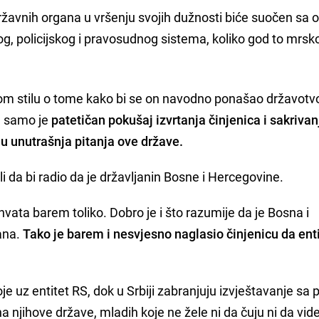
 državnih organa u vršenju svojih dužnosti biće suočen sa
 policijskog i pravosudnog sistema, koliko god to mrsko
m stilu o tome kako bi se on navodno ponašao državotv
, samo je
patetičan pokušaj izvrtanja činjenica i sakrivan
u unutrašnja pitanja ove države.
li da bi radio da je državljanin Bosne i Hercegovine.
shvata barem toliko. Dobro je i što razumije da je Bosna i
ana.
Tako je barem i nesvjesno naglasio činjenicu da enti
je uz entitet RS, dok u Srbiji zabranjuju izvještavanje sa 
a njihove države, mladih koje ne žele ni da čuju ni da vide