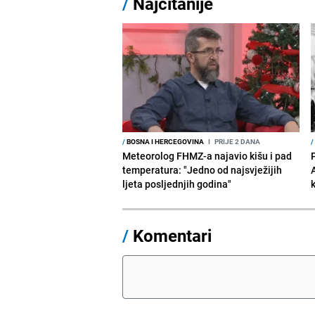
/
Najčitanije
/
BOSNA I HERCEGOVINA
I
PRIJE 2 DANA
/
Meteorolog FHMZ-a najavio kišu i pad
temperatura: "Jedno od najsvježijih
ljeta posljednjih godina"
/
Komentari