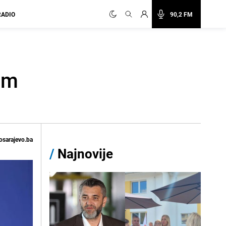
RADIO
90,2 FM
im
osarajevo.ba
/
Najnovije