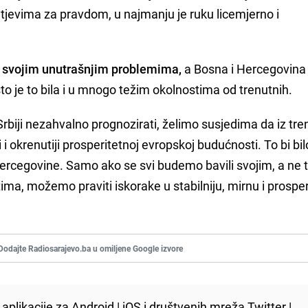
htjevima za pravdom, u najmanju je ruku licemjerno i
 svojim unutrašnjim problemima,
a Bosna i Hercegovina ć
što je to bila i u mnogo težim okolnostima od trenutnih.
 Srbiji nezahvalno prognozirati, želimo susjedima da iz tr
iji i okrenutiji prosperitetnoj evropskoj budućnosti. To bi bil
i Hercegovine. Samo ako se svi budemo bavili svojim, a ne
ma, možemo praviti iskorake u stabilniju, mirnu i prospe
Dodajte Radiosarajevo.ba u omiljene Google izvore
aplikacije za
Android
|
iOS
i društvenih mreža
Twitter
|