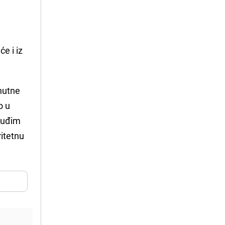
e i iz
enutne
o u
 tuđim
ritetnu