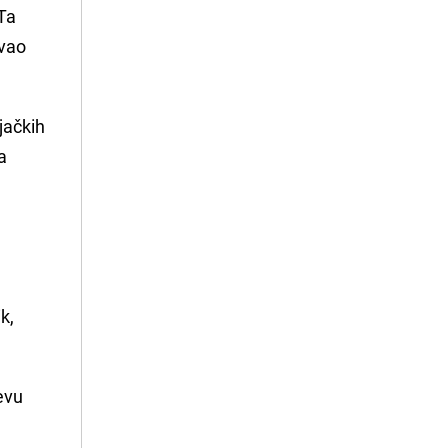
Ta
ovao
jačkih
a
k,
evu