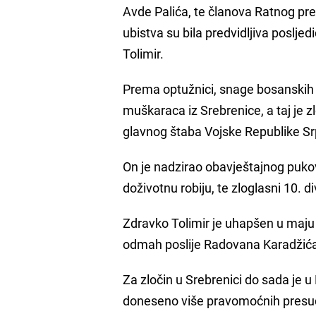
Avde Palića, te članova Ratnog p
ubistva su bila predvidljiva poslj
Tolimir.
Prema optužnici, snage bosanskih 
muškaraca iz Srebrenice, a taj je z
glavnog štaba Vojske Republike Srp
On je nadzirao obavještajnog pukov
doživotnu robiju, te zloglasni 10. d
Zdravko Tolimir je uhapšen u maju 2
odmah poslije Radovana Karadžića
Za zločin u Srebrenici do sada je 
doneseno više pravomoćnih pres