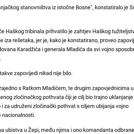
ošnjačkog stanovništva iz istočne Bosne", konstatiralo je 
aškog tribinala prihvatilo je zahtjev Haškog tužiteljst
ane iza rešetaka, jer je, kako je konstatirano, proveo zapovi
ovana Karadžića i generala Mladića da svi vojno sposob
.
takve zapovijedi nikad nije bilo.
ir, zajedno s Ratkom Mladićem, te drugim zapovjednicima u
nog zločinačkog pothvata čiji je cilj bio trajno uklanjanje
 i za udruženi zločinački pothvat s ciljem ubijanja vojno
 nacionalnosti.
ljana ubistva u Žepi, među njima i ono komandanta odbran