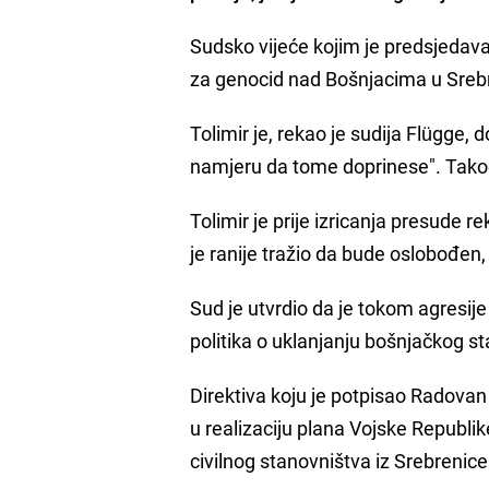
Sudsko vijeće kojim je predsjedava
za genocid nad Bošnjacima u Srebre
Tolimir je, rekao je sudija Flügge, 
namjeru da tome doprinese". Takođe
Tolimir je prije izricanja presude 
je ranije tražio da bude oslobođen, 
Sud je utvrdio da je tokom agresi
politika o uklanjanju bošnjačkog st
Direktiva koju je potpisao Radovan
u realizaciju plana Vojske Republi
civilnog stanovništva iz Srebrenice