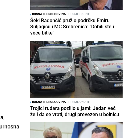
/
BOSNA I HERCEGOVINA
I
PRIJE OKO 1H
Šeki Radončić pružio podršku Emiru
Suljagiću i MC Srebrenica: "Dobili ste i
veće bitke"
/
BOSNA I HERCEGOVINA
I
PRIJE OKO 1H
Trojici rudara pozlilo u jami: Jedan već
želi da se vrati, drugi prevezen u bolnicu
a,
gurnosna