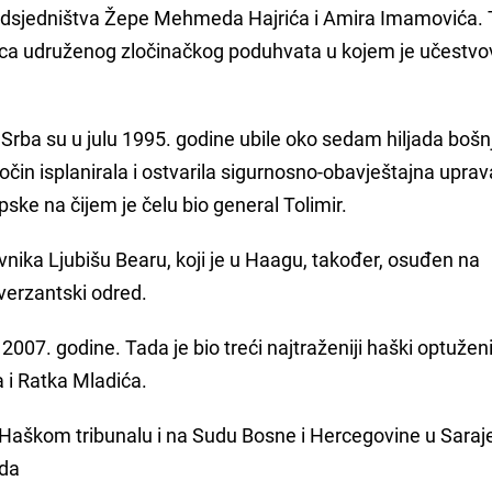
redsjedništva Žepe Mehmeda Hajrića i Amira Imamovića. 
edica udruženog zločinačkog poduhvata u kojem je učestv
Srba su u julu 1995. godine ubile oko sedam hiljada bošn
ločin isplanirala i ostvarila sigurnosno-obavještajna uprav
ske na čijem je čelu bio general Tolimir.
nika Ljubišu Bearu, koji je u Haagu, također, osuđen na
iverzantski odred.
007. godine. Tada je bio treći najtraženiji haški optuženi
 i Ratka Mladića.
u Haškom tribunalu i na Sudu Bosne i Hercegovine u Saraj
uda