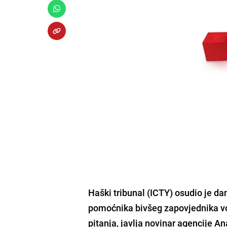
Haški tribunal (ICTY) osudio je d
pomoćnika bivšeg zapovjednika vo
pitanja, javlja novinar agencije An