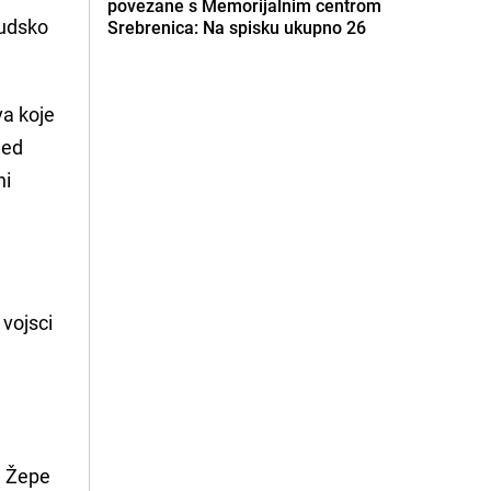
povezane s Memorijalnim centrom
Sudsko
Srebrenica: Na spisku ukupno 26
va koje
jed
ni
 vojsci
e Žepe