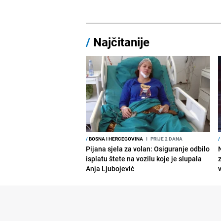
/
Najčitanije
/
BOSNA I HERCEGOVINA
I
PRIJE 2 DANA
/
Pijana sjela za volan: Osiguranje odbilo
isplatu štete na vozilu koje je slupala
Anja Ljubojević