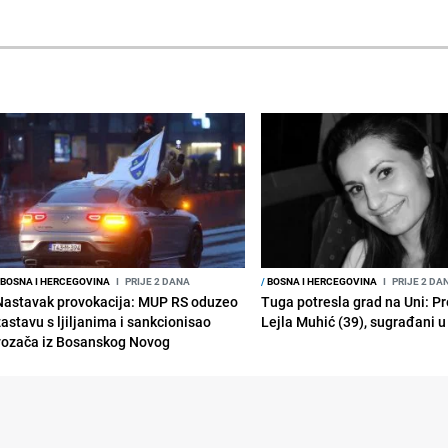
BOSNA I HERCEGOVINA
I
PRIJE 2 DANA
/
BOSNA I HERCEGOVINA
I
PRIJE 2 DA
Nastavak provokacija: MUP RS oduzeo
Tuga potresla grad na Uni: P
zastavu s ljiljanima i sankcionisao
Lejla Muhić (39), sugrađani u
vozača iz Bosanskog Novog