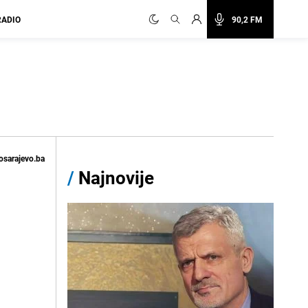
RADIO
90,2 FM
osarajevo.ba
/
Najnovije