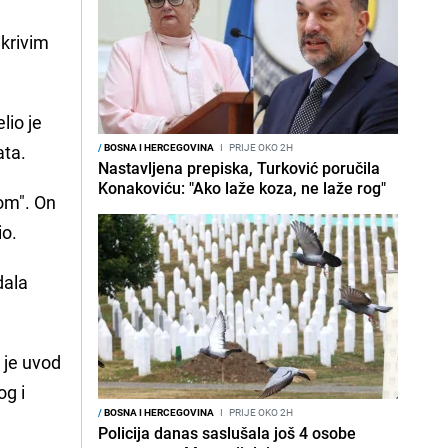
 krivim
lio je
ata.
/
BOSNA I HERCEGOVINA
I
PRIJE OKO 2H
Nastavljena prepiska, Turković poručila
Konakoviću: "Ako laže koza, ne laže rog"
jom". On
io.
dala
 je uvod
og i
/
BOSNA I HERCEGOVINA
I
PRIJE OKO 2H
Policija danas saslušala još 4 osobe