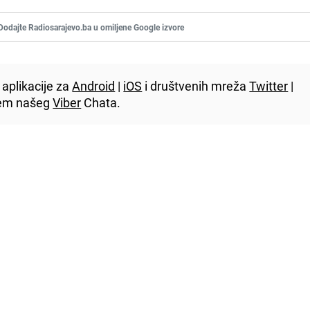
Dodajte Radiosarajevo.ba u omiljene Google izvore
aplikacije za
Android
|
iOS
i društvenih mreža
Twitter
|
utem našeg
Viber
Chata.