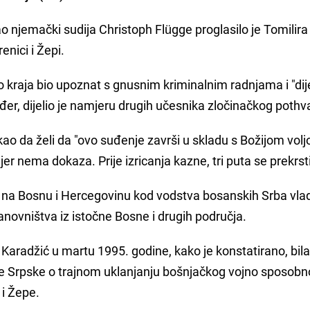
o njemački sudija Christoph Flügge proglasilo je Tomilira
nici i Žepi.
do kraja bio upoznat s gnusnim kriminalnim radnjama i "dije
r, dijelio je namjeru drugih učesnika zločinačkog pothv
rekao da želi da "ovo suđenje završi u skladu s Božijom vol
jer nema dokaza. Prije izricanja kazne, tri puta se prekrst
je na Bosnu i Hercegovinu kod vodstva bosanskih Srba vla
anovništva iz istočne Bosne i drugih područja.
 Karadžić u martu 1995. godine, kako je konstatirano, bila
ke Srpske o trajnom uklanjanju bošnjačkog vojno sposobn
 i Žepe.