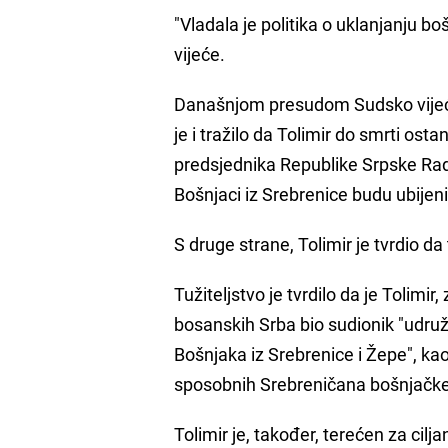
"Vladala je politika o uklanjanju b
vijeće.
Današnjom presudom Sudsko vijeće H
je i tražilo da Tolimir do smrti ost
predsjednika Republike Srpske Rad
Bošnjaci iz Srebrenice budu ubijeni
S druge strane, Tolimir je tvrdio da 
Tužiteljstvo je tvrdilo da je Tolim
bosanskih Srba bio sudionik "udruže
Bošnjaka iz Srebrenice i Žepe", kao
sposobnih Srebreničana bošnjačke
Tolimir je, također, terećen za ci