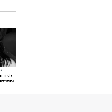
NA
reminula
 nevjerici