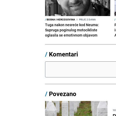
/
BOSNA I HERCEGOVINA
I
PRIJE 2 DANA
/
Tuga nakon nesreće kod Neuma:
Supruga poginulog motocikliste
i
oglasila se emotivnom objavom
/
Komentari
/
Povezano
10
P