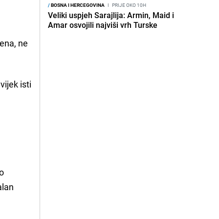
/
BOSNA I HERCEGOVINA
I
PRIJE OKO 10H
Veliki uspjeh Sarajlija: Armin, Maid i
Amar osvojili najviši vrh Turske
dena, ne
vijek isti
to
alan