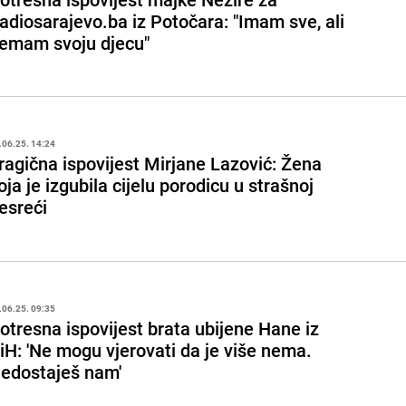
adiosarajevo.ba iz Potočara: "Imam sve, ali
emam svoju djecu"
.06.25. 14:24
ragična ispovijest Mirjane Lazović: Žena
oja je izgubila cijelu porodicu u strašnoj
esreći
.06.25. 09:35
otresna ispovijest brata ubijene Hane iz
iH: 'Ne mogu vjerovati da je više nema.
edostaješ nam'