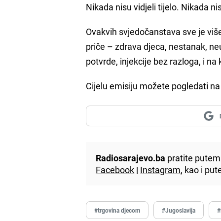
Nikada nisu vidjeli tijelo. Nikada 
Ovakvih svjedočanstava sve je više.
priče – zdrava djeca, nestanak, neuv
potvrde, injekcije bez razloga, i na k
Cijelu emisiju možete pogledati n
Radiosarajevo.ba
pratite putem 
Facebook
|
Instagram
, kao i p
#trgovina djecom
#Jugoslavija
#