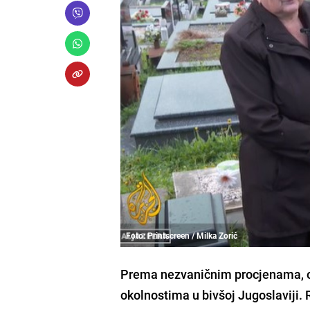
Foto: Printscreen / Milka Zorić
Prema nezvaničnim procjenama, o
okolnostima u bivšoj Jugoslaviji. R