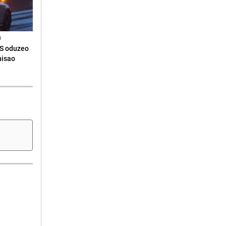
N
RS oduzeo
nisao