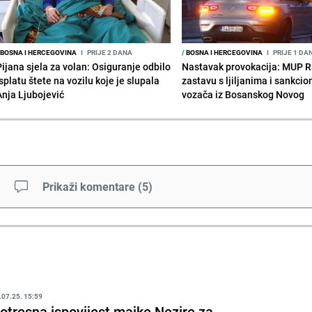
BOSNA I HERCEGOVINA
I
PRIJE 2 DANA
/
BOSNA I HERCEGOVINA
I
PRIJE 1 DA
Pijana sjela za volan: Osiguranje odbilo
Nastavak provokacija: MUP 
splatu štete na vozilu koje je slupala
zastavu s ljiljanima i sankcio
Anja Ljubojević
vozača iz Bosanskog Novog
Prikaži komentare
(
5
)
.07.25. 15:59
otresna ispovijest majke Nezire za