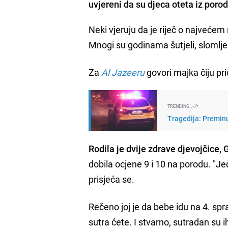
uvjereni da su djeca oteta iz porod
Neki vjeruju da je riječ o najveće
Mnogi su godinama šutjeli, slomlje
Za
Al Jazeeru
govori majka čiju pri
TRENDING
Tragedija: Preminu
Rodila je dvije zdrave djevojčice,
dobila ocjene 9 i 10 na porodu. "Je
prisjeća se.
Rečeno joj je da bebe idu na 4. spr
sutra ćete. I stvarno, sutradan su ih