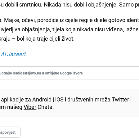
nisu dobili smrtnicu. Nikada nisu dobili objašnjenje. Samo 
 Majke, očevi, porodice iz cijele regije dijele gotovo iden
jerljiva objašnjenja, tijela koja nikada nisu viđena, lažne
raju – bol koja traje cijeli život.
a
Al Jazeeri
.
Dodajte Radiosarajevo.ba u omiljene Google izvore
aplikacije za
Android
|
iOS
i društvenih mreža
Twitter
|
utem našeg
Viber
Chata.
ispovijest