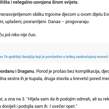
ilišta i nelegalno usvojena širom svijeta.
m nerasvijetljenom obliku trgovine djecom u ovom dijelu Ev
ni, uplašeni, posramljeni. Danas – progovaraju.
ču još niko nije čuo.
o 76-godišnji Sarajlija koji je povrijeđen u teškoj saobraćajnoj nesreći
 Gordanu i Draganu
. Porod je prošao bez komplikacija, dje
dna sestra ih je kupala, druga stavila u krevetić pored me
at, a ona na 3. "Htjela sam da ih podojim odmah, ali su rek
 donijeli i podojila sam ih. I uvečer opet."