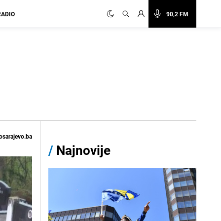
RADIO
90,2 FM
osarajevo.ba
/
Najnovije