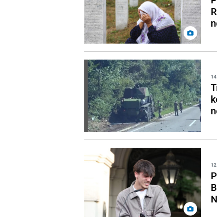
R
n
14
T
k
n
12
P
B
N