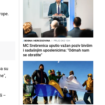
rope.
/
BOSNA I HERCEGOVINA
I
PRIJE OKO 10H
MC Srebrenica uputio važan poziv bivšim
i sadašnjim uposlenicima: "Odmah nam
se obratite"
ca su
ne",
li –