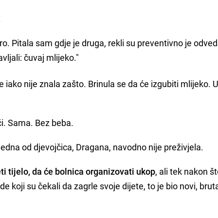
.
ro. Pitala sam gdje je druga, rekli su preventivno je odve
ljali: čuvaj mlijeko."
je iako nije znala zašto. Brinula se da će izgubiti mlijeko. U
ući. Sama. Bez beba.
 jedna od djevojčica, Dragana, navodno nije preživjela.
i tijelo, da će bolnica organizovati ukop
, ali tek nakon š
e koji su čekali da zagrle svoje dijete, to je bio novi, brut