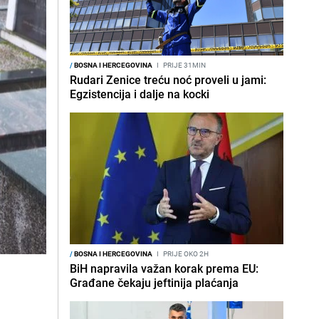
/
BOSNA I HERCEGOVINA
I
PRIJE 31MIN
Rudari Zenice treću noć proveli u jami:
Egzistencija i dalje na kocki
/
BOSNA I HERCEGOVINA
I
PRIJE OKO 2H
BiH napravila važan korak prema EU:
Građane čekaju jeftinija plaćanja