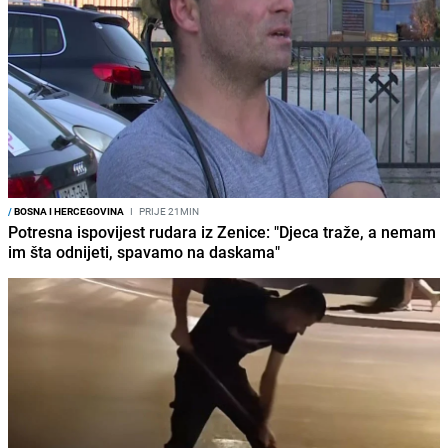
/
BOSNA I HERCEGOVINA
I
PRIJE 21MIN
Potresna ispovijest rudara iz Zenice: "Djeca traže, a nemam
im šta odnijeti, spavamo na daskama"