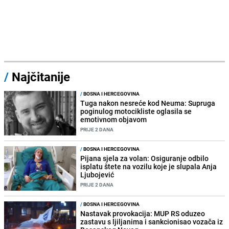
/
Najčitanije
/
BOSNA I HERCEGOVINA
Tuga nakon nesreće kod Neuma: Supruga
poginulog motocikliste oglasila se
emotivnom objavom
PRIJE 2 DANA
/
BOSNA I HERCEGOVINA
Pijana sjela za volan: Osiguranje odbilo
isplatu štete na vozilu koje je slupala Anja
Ljubojević
PRIJE 2 DANA
/
BOSNA I HERCEGOVINA
Nastavak provokacija: MUP RS oduzeo
zastavu s ljiljanima i sankcionisao vozača iz