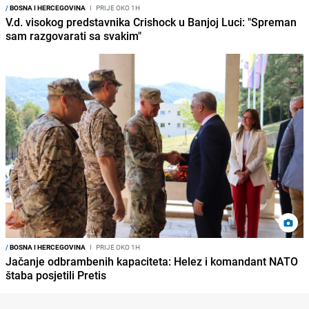
/
BOSNA I HERCEGOVINA
I
PRIJE OKO 1H
V.d. visokog predstavnika Crishock u Banjoj Luci: "Spreman
sam razgovarati sa svakim"
/
BOSNA I HERCEGOVINA
I
PRIJE OKO 1H
Jačanje odbrambenih kapaciteta: Helez i komandant NATO
štaba posjetili Pretis