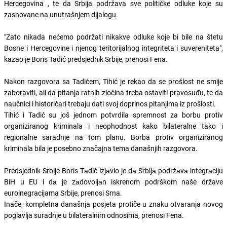
Hercegovina , te da Srbija podržava sve političke odluke koje su
zasnovane na unutrašnjem dijalogu.
"Zato nikada nećemo podržati nikakve odluke koje bi bile na štetu
Bosne i Hercegovine i njenog teritorijalnog integriteta i suvereniteta",
kazao je Boris Tadić predsjednik Srbije, prenosi Fena.
Nakon razgovora sa Tadićem, Tihić je rekao da se prošlost ne smije
zaboraviti, ali da pitanja ratnih zločina treba ostaviti pravosuđu, te da
naučnici i historičari trebaju dati svoj doprinos pitanjima iz prošlosti.
Tihić i Tadić su još jednom potvrdila spremnost za borbu protiv
organiziranog kriminala i neophodnost kako bilateralne tako i
regionalne saradnje na tom planu. Borba protiv organiziranog
kriminala bila je posebno značajna tema današnjih razgovora.
Predsjednik Srbije Boris Tаdić izjаvio je dа Srbijа podržаvа integrаciju
BiH u EU i dа je zаdovoljаn iskrenom podrškom naše države
euroinegracijama Srbije, prenosi Srna.
Inače, kompletna današnja posjeta protiče u znaku otvaranja novog
poglavlja suradnje u bilateralnim odnosima, prenosi Fena.