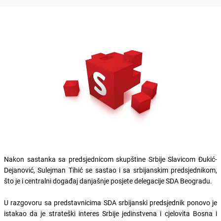
Nakon sastanka sa predsjednicom skupštine Srbije Slavicom Đukić-
Dejanović, Sulejman Tihić se sastao i sa srbijanskim predsjednikom,
što je i centralni događaj danjašnje posjete delegacije SDA Beogradu.
U razgovoru sa predstavnicima SDA srbijanski predsjednik ponovo je
istakao da je strateški interes Srbije jedinstvena i cjelovita Bosna i