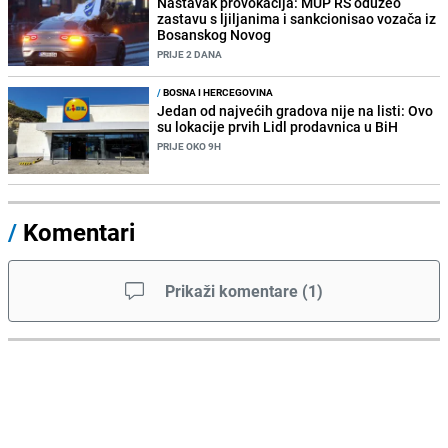
Nastavak provokacija: MUP RS oduzeo
zastavu s ljiljanima i sankcionisao vozača iz
Bosanskog Novog
PRIJE 2 DANA
/
BOSNA I HERCEGOVINA
Jedan od najvećih gradova nije na listi: Ovo
su lokacije prvih Lidl prodavnica u BiH
PRIJE OKO 9H
/
Komentari
Prikaži komentare
(
1
)