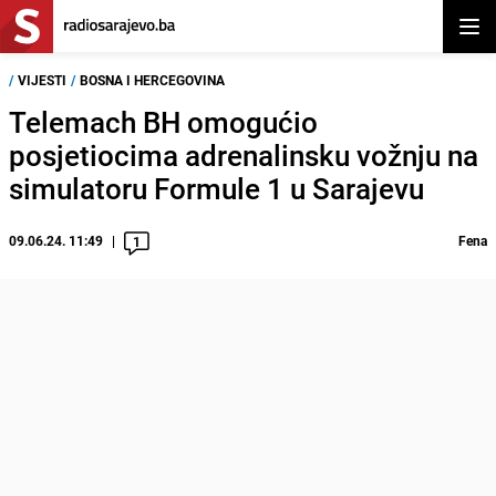
Otvor
/
VIJESTI
/
BOSNA I HERCEGOVINA
Telemach BH omogućio
posjetiocima adrenalinsku vožnju na
simulatoru Formule 1 u Sarajevu
09.06.24. 11:49
Fena
1