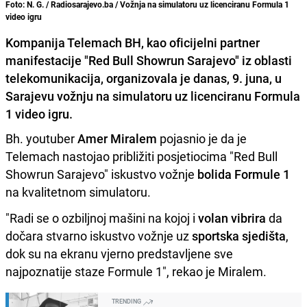
Foto: N. G. / Radiosarajevo.ba / Vožnja na simulatoru uz licenciranu Formula 1
video igru
Kompanija Telemach BH, kao oficijelni partner
manifestacije "Red Bull Showrun Sarajevo" iz oblasti
telekomunikacija, organizovala je danas, 9. juna, u
Sarajevu vožnju na simulatoru uz licenciranu Formula
1 video igru.
Bh. youtuber
Amer Miralem
pojasnio je da je
Telemach nastojao približiti posjetiocima "Red Bull
Showrun Sarajevo" iskustvo vožnje
bolida Formule 1
na kvalitetnom simulatoru.
"Radi se o ozbiljnoj mašini na kojoj i
volan vibrira
da
dočara stvarno iskustvo vožnje uz
sportska sjedišta
,
dok su na ekranu vjerno predstavljene sve
najpoznatije staze Formule 1", rekao je Miralem.
TRENDING