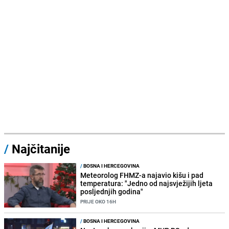
/
Najčitanije
/
BOSNA I HERCEGOVINA
Meteorolog FHMZ-a najavio kišu i pad
temperatura: "Jedno od najsvježijih ljeta
posljednjih godina"
PRIJE OKO 16H
/
BOSNA I HERCEGOVINA