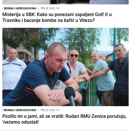
/
BOSNA I HERCEGOVINA
I
PRIJE OKO 7H
Misterija u SBK: Kako su povezani zapaljeni Golf II u
Travniku i bacanje bombe na kafić u Vitezu?
/
BOSNA I HERCEGOVINA
I
PRIJE OKO 7H
Pozlilo im u jami, ali se vratili: Rudari RMU Zenica poručuju,
'nećemo odustati'