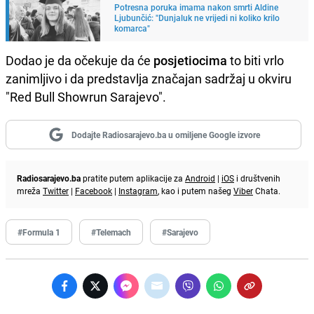
Potresna poruka imama nakon smrti Aldine
Ljubunčić: "Dunjaluk ne vrijedi ni koliko krilo
komarca"
Dodao je da očekuje da će
posjetiocima
to biti vrlo
zanimljivo i da predstavlja značajan sadržaj u okviru
"Red Bull Showrun Sarajevo".
Dodajte Radiosarajevo.ba u omiljene Google izvore
Radiosarajevo.ba
pratite putem aplikacije za
Android
|
iOS
i društvenih
mreža
Twitter
|
Facebook
|
Instagram
, kao i putem našeg
Viber
Chata.
#Formula 1
#Telemach
#Sarajevo