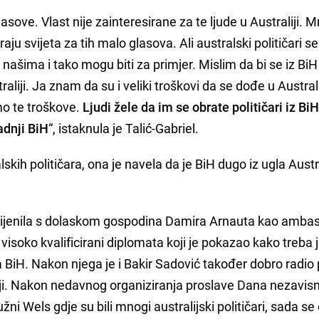
glasove. Vlast nije zainteresirane za te ljude u Australiji. 
kraju svijeta za tih malo glasova. Ali australski političari s
našima i tako mogu biti za primjer. Mislim da bi se iz BiH
aliji. Ja znam da su i veliki troškovi da se dođe u Australij
mo te troškove.
Ljudi žele da im se obrate političari iz Bi
dnji BiH
“, istaknula je Talić-Gabriel.
kih političara, ona je navela da je BiH dugo iz ugla Austra
romijenila s dolaskom gospodina Damira Arnauta kao amba
n visoko kvalificirani diplomata koji je pokazao kako treba
BiH. Nakon njega je i Bakir Sadović također dobro radio
ji. Nakon nedavnog organiziranja proslave Dana nezavisn
ni Wels gdje su bili mnogi australijski političari, sada se