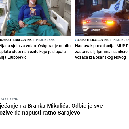
BOSNA I HERCEGOVINA
I
PRIJE 2 DANA
/
BOSNA I HERCEGOVINA
I
PRIJE 2 DA
Pijana sjela za volan: Osiguranje odbilo
Nastavak provokacija: MUP 
splatu štete na vozilu koje je slupala
zastavu s ljiljanima i sankcio
Anja Ljubojević
vozača iz Bosanskog Novog
.04.18. 19:34
jećanje na Branka Mikulića: Odbio je sve
ozive da napusti ratno Sarajevo