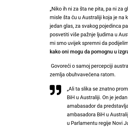
„Niko ih ni za šta ne pita, pa ni za 
misle šta ću u Australiji koja je na 
jedan glas, za svakog pojedinca pa 
posvetiti više pažnje ljudima u Austr
mi smo uvijek spremni da podijeli
kako oni mogu da pomognu u izgra
Govoreći o samoj percepciji australs
zemlja obuhvavećena ratom.
„Ali ta slika se znatno p
BiH u Australiji. On je jeda
amabasador da predstavlja 
ambasadora BiH u Australi
u Parlamentu regije Novi Juž