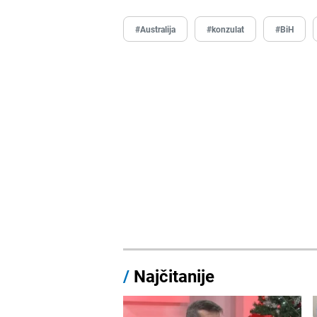
#Australija
#konzulat
#BiH
/
Najčitanije