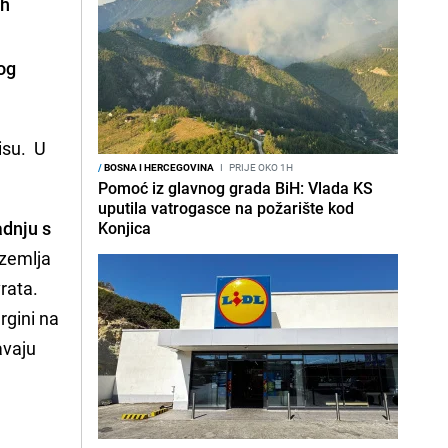
ih
kog
nisu. U
/
BOSNA I HERCEGOVINA
I
PRIJE OKO 1H
Pomoć iz glavnog grada BiH: Vlada KS
uputila vatrogasce na požarište kod
adnju s
Konjica
 zemlja
rata.
rgini na
avaju