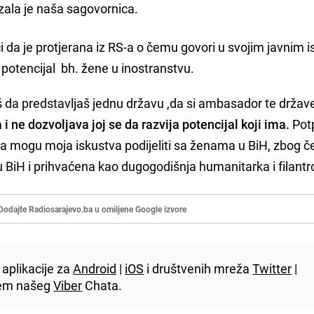
azala je naša sagovornica.
ći da je protjerana iz RS-a o čemu govori u svojim javnim 
potencijal bh. žene u inostranstvu.
aš da predstavljaš jednu državu ,da si ambasador te države
 i ne dozvoljava joj se da razvija potencijal koji ima.
Pot
je da mogu moja iskustva podijeliti sa ženama u BiH, zbog
je u BiH i prihvaćena kao dugogodišnja humanitarka i filantr
Dodajte Radiosarajevo.ba u omiljene Google izvore
aplikacije za
Android
|
iOS
i društvenih mreža
Twitter
|
utem našeg
Viber
Chata.