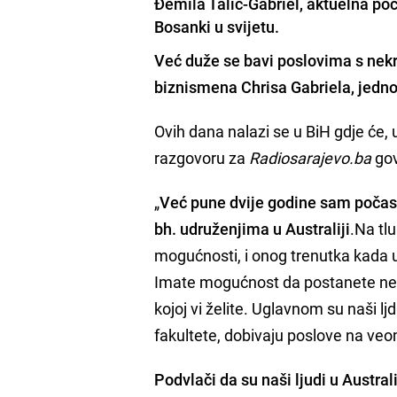
Đemila Talić-Gabriel, aktuelna poč
Bosanki u svijetu.
Već duže se bavi poslovima s nekr
biznismena Chrisa Gabriela, jednog
Ovih dana nalazi se u BiH gdje će, u
razgovoru za
Radiosarajevo.ba
gov
„
Već pune dvije godine sam počasn
bh. udruženjima u Australiji
.Na tlu
mogućnosti, i onog trenutka kada u
Imate mogućnost da postanete neko 
kojoj vi želite. Uglavnom su naši l
fakultete, dobivaju poslove na veo
Podvlači da su naši ljudi u Austra