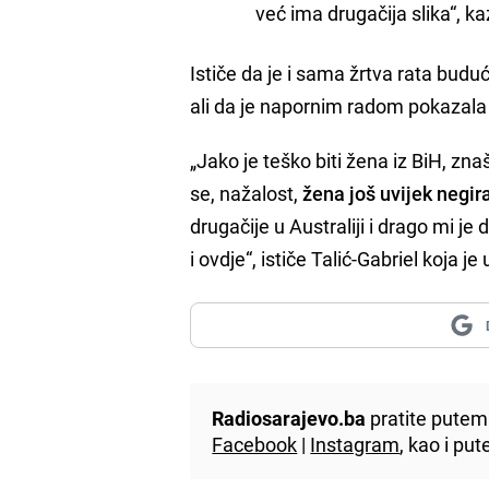
već ima drugačija slika“, k
Ističe da je i sama žrtva rata budu
ali da je napornim radom pokazala 
„Jako je teško biti žena iz BiH, zn
se, nažalost,
žena još uvijek negira
drugačije u Australiji i drago mi 
i ovdje“, ističe Talić-Gabriel koja 
Radiosarajevo.ba
pratite putem 
Facebook
|
Instagram
, kao i p