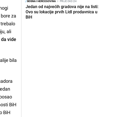
/
BOSNA I HERCEGOVINA
I
PRIJE OKO 2H
Jedan od najvećih gradova nije na listi:
Mnogi
Ovo su lokacije prvih Lidl prodavnica u
e bore za
BiH
 trebalo
u, ali
H da vide
lije bila
sadora
 jedan
 posao
osti BiH
 o BiH