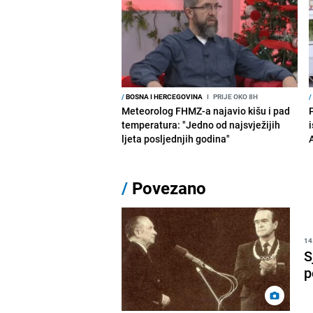
/
BOSNA I HERCEGOVINA
I
PRIJE OKO 8H
/
Meteorolog FHMZ-a najavio kišu i pad
temperatura: "Jedno od najsvježijih
i
ljeta posljednjih godina"
/
Povezano
14
S
p