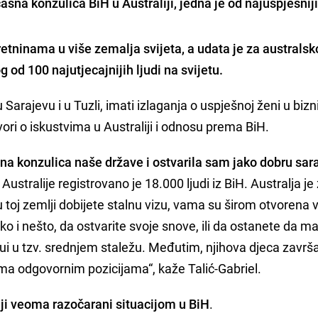
asna konzulica BiH u Australiji, jedna je od najuspješnij
etninama u više zemalja svijeta, a
udata je za australs
 od 100 najutjecajnijih ljudi na svijetu
.
 Sarajevu i u Tuzli, imati izlaganja o uspješnoj ženi u biz
ori o iskustvima u Australiji i odnosu prema BiH.
a konzulica naše države i ostvarila sam jako dobru sar
 Australije registrovano je 18.000 ljudi iz BiH. Australja je
 toj zemlji dobijete stalnu vizu, vama su širom otvorena v
i nešto, da ostvarite svoje snove, ili da ostanete da ma
jdui u tzv. srednjem staležu. Međutim, njihova djeca završ
ma odgovornim pozicijama“, kaže Talić-Gabriel.
liji veoma razočarani situacijom u BiH
.