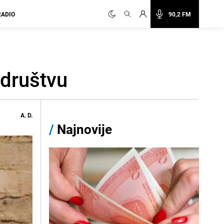
RADIO
90,2 FM
 društvu
A. D.
/
Najnovije