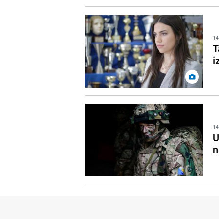
14
T
i
14
U
n