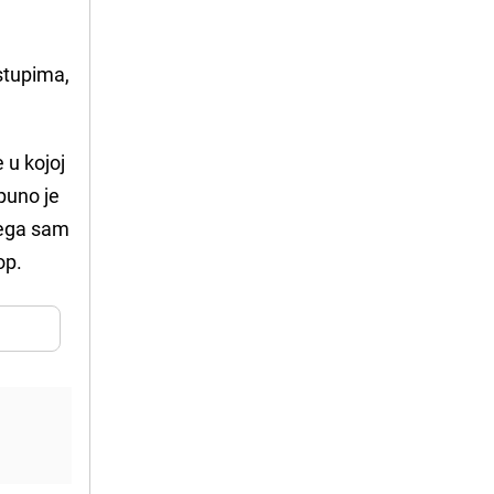
istupima,
 u kojoj
puno je
 čega sam
op.