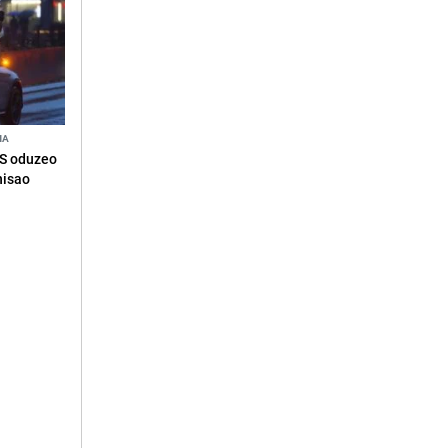
NA
RS oduzeo
nisao