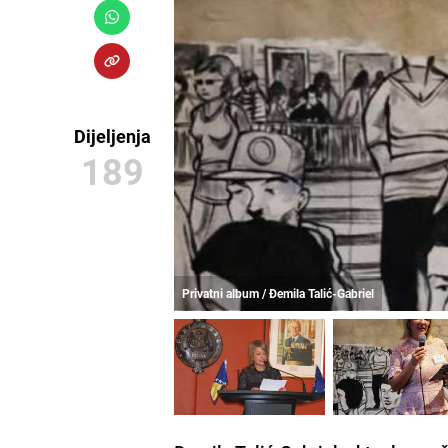
Dijeljenja
189
Privatni album / Đemila Talić-Gabriel