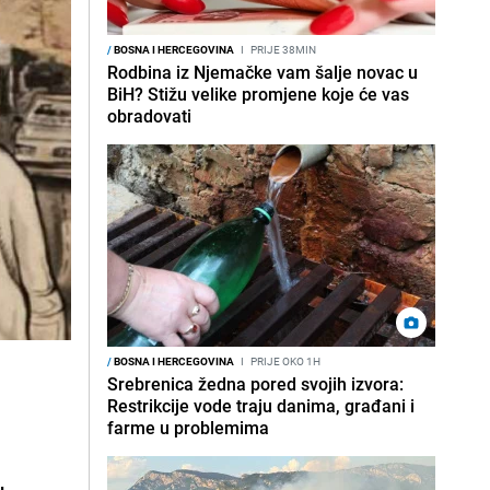
/
BOSNA I HERCEGOVINA
I
PRIJE 38MIN
Rodbina iz Njemačke vam šalje novac u
BiH? Stižu velike promjene koje će vas
obradovati
/
BOSNA I HERCEGOVINA
I
PRIJE OKO 1H
Srebrenica žedna pored svojih izvora:
Restrikcije vode traju danima, građani i
farme u problemima