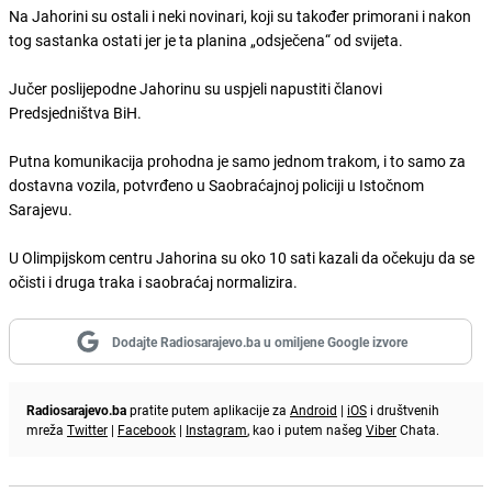
Na Jahorini su ostali i neki novinari, koji su također primorani i nakon
tog sastanka ostati jer je ta planina „odsječena“ od svijeta.
Jučer poslijepodne Jahorinu su uspjeli napustiti članovi
Predsjedništva BiH.
Putna komunikacija prohodna je samo jednom trakom, i to samo za
dostavna vozila, potvrđeno u Saobraćajnoj policiji u Istočnom
Sarajevu.
U Olimpijskom centru Jahorina su oko 10 sati kazali da očekuju da se
očisti i druga traka i saobraćaj normalizira.
Dodajte Radiosarajevo.ba u omiljene Google izvore
Radiosarajevo.ba
pratite putem aplikacije za
Android
|
iOS
i društvenih
mreža
Twitter
|
Facebook
|
Instagram
, kao i putem našeg
Viber
Chata.