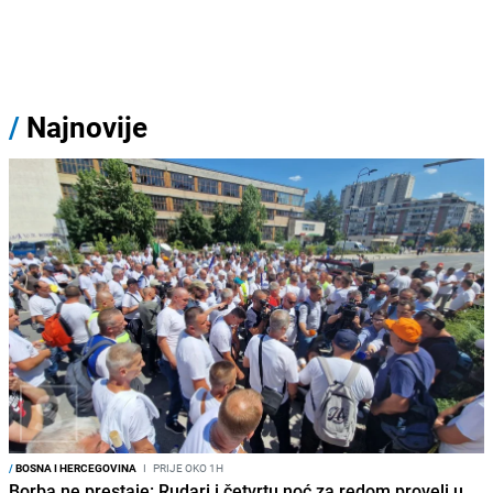
/
Najnovije
/
BOSNA I HERCEGOVINA
I
PRIJE OKO 1H
Borba ne prestaje: Rudari i četvrtu noć za redom proveli u