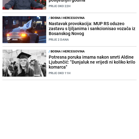
PRIJE OKO 22H
/
BOSNA I HERCEGOVINA
Nastavak provokacija: MUP RS oduzeo
zastavu s ljiljanima i sankcionisao vozača iz
Bosanskog Novog
PRIJE 2 DANA
/
BOSNA I HERCEGOVINA
Potresna poruka imama nakon smrti Aldine
Ljubunčić: "Dunjaluk ne vrijedi ni koliko krilo
komarca"
PRIJE OKO 11H