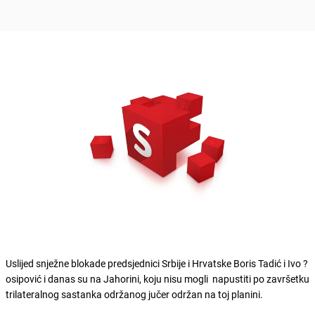
Uslijed snježne blokade predsjednici Srbije i Hrvatske Boris Tadić i Ivo ?
osipović i danas su na Jahorini, koju nisu mogli napustiti po završetku
trilateralnog sastanka održanog jučer održan na toj planini.