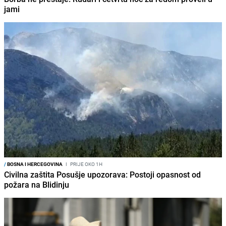
jami
/
BOSNA I HERCEGOVINA
I
PRIJE OKO 1H
Civilna zaštita Posušje upozorava: Postoji opasnost od
požara na Blidinju