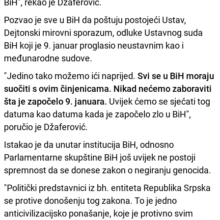
BiH", rekao je Džaferović.
Pozvao je sve u BiH da poštuju postojeći Ustav,
Dejtonski mirovni sporazum, odluke Ustavnog suda
BiH koji je 9. januar proglasio neustavnim kao i
međunarodne sudove.
"Jedino tako možemo ići naprijed.
Svi se u BiH moraju
suočiti s ovim činjenicama. Nikad nećemo zaboraviti
šta je započelo 9. januara.
Uvijek ćemo se sjećati tog
datuma kao datuma kada je započelo zlo u BiH",
poručio je Džaferović.
Istakao je da unutar institucija BiH, odnosno
Parlamentarne skupštine BiH još uvijek ne postoji
spremnost da se donese zakon o negiranju genocida.
"Politički predstavnici iz bh. entiteta Republika Srpska
se protive donošenju tog zakona. To je jedno
anticivilizacijsko ponašanje, koje je protivno svim