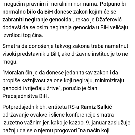
mogućim pravnim i moralnim normama.
Potpuno bi
normalno bilo da BiH donese zakon kojim će se
zabraniti negiranje genocida
”, rekao je Džaferović,
dodavši da se osim negiranja genocida u BiH veličaju
izvršioci tog čina.
Smatra da donošenje takvog zakona treba nametnuti
visoki predstavnik u BiH, ako državne institucije to ne
mogu.
"Moralan čin je da donese jedan takav zakon i da
propiše kažnjivost za one koji negiraju, minimiziraju
genocid i vrijeđaju žrtve", poručio je član
Predsjedništva BiH.
Potpredsjednik bh. entiteta RS-a
Ramiz Salkić
održavanje ovakve i slične konferencije smatra
izuzetno važnim jer, kako je kazao, 9. januar zaslužuje
pažnju da se o njemu progovori "na način koji