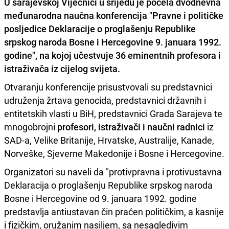
U sarajevskoj Vijećnici
u srijedu je počela dvodnevna
međunarodna naučna konferencija "Pravne i političke
posljedice Deklaracije o proglašenju Republike
srpskog naroda Bosne i Hercegovine
9. januara 1992.
godine
", na kojoj učestvuje
36 eminentnih profesora i
istraživača iz cijelog svijeta.
Otvaranju konferencije prisustvovali su predstavnici
udruženja žrtava genocida, predstavnici državnih i
entitetskih vlasti u BiH, predstavnici Grada Sarajeva te
mnogobrojni
profesori, istraživači i naučni radnici
iz
SAD-a, Velike Britanije, Hrvatske, Australije, Kanade,
Norveške, Sjeverne Makedonije i Bosne i Hercegovine.
Organizatori su naveli da "protivpravna i protivustavna
Deklaracija o proglašenju Republike srpskog naroda
Bosne i Hercegovine od 9. januara 1992. godine
predstavlja antiustavan čin praćen političkim, a kasnije
i fizičkim, oružanim nasiljem, sa nesagledivim