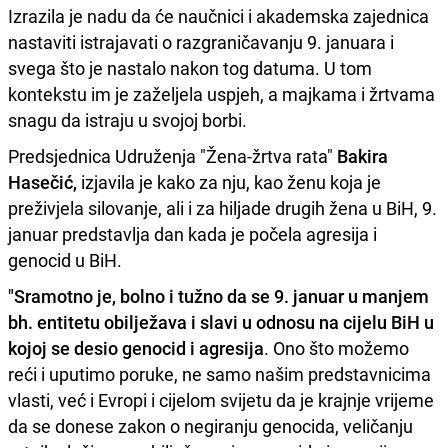
Izrazila je nadu da će naučnici i akademska zajednica
nastaviti istrajavati o razgraničavanju 9. januara i
svega što je nastalo nakon tog datuma. U tom
kontekstu im je zaželjela uspjeh, a majkama i žrtvama
snagu da istraju u svojoj borbi.
Predsjednica Udruženja "Žena-žrtva rata"
Bakira
Hasečić,
izjavila je kako za nju, kao ženu koja je
preživjela silovanje, ali i za hiljade drugih žena u BiH, 9.
januar predstavlja dan kada je počela agresija i
genocid u BiH.
"Sramotno je, bolno i tužno da se 9. januar u manjem
bh. entitetu obilježava i slavi u odnosu na cijelu BiH u
kojoj se desio genocid i agresija
. Ono što možemo
reći i uputimo poruke, ne samo našim predstavnicima
vlasti, već i Evropi i cijelom svijetu da je krajnje vrijeme
da se donese zakon o negiranju genocida, veličanju