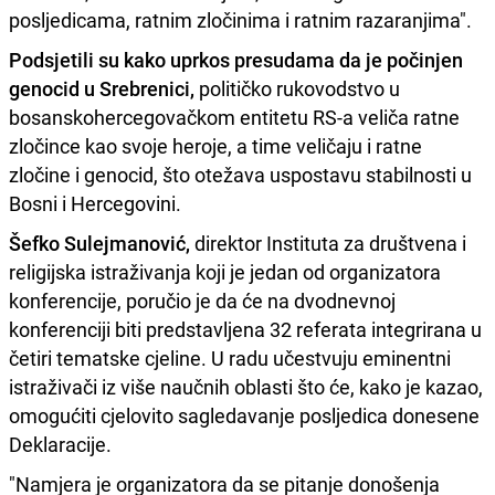
posljedicama, ratnim zločinima i ratnim razaranjima".
Podsjetili su kako uprkos presudama da je počinjen
genocid u Srebrenici,
političko rukovodstvo u
bosanskohercegovačkom entitetu RS-a veliča ratne
zločince kao svoje heroje, a time veličaju i ratne
zločine i genocid, što otežava uspostavu stabilnosti u
Bosni i Hercegovini.
Šefko Sulejmanović,
direktor Instituta za društvena i
religijska istraživanja koji je jedan od organizatora
konferencije, poručio je da će na dvodnevnoj
konferenciji biti predstavljena 32 referata integrirana u
četiri tematske cjeline. U radu učestvuju eminentni
istraživači iz više naučnih oblasti što će, kako je kazao,
omogućiti cjelovito sagledavanje posljedica donesene
Deklaracije.
"Namjera je organizatora da se pitanje donošenja