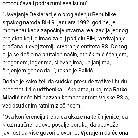
omogućava i podrazumijeva istinu".
"Usvajanje Deklaracije o proglašenju Republike
srpskog naroda BiH 9. januara 1992. godine, je
momenat kada započinje stvarna realizacija jednog
projekta koji je imao za cilj podjelu BiH, razdvajanje
građana u ovoj zemlji, stvaranje entiteta RS. Do tog
cilja se došlo na brutalan način, etničkim čišćenjem,
progonom, logorima, silovanjima, ubijanjima,
činjenjem genocida…", rekao je Salkić.
Dodao je kako želi da sudske presude zažive i budu
predmeti i dio udžbenika u školama, u kojima
Ratko
Mladić
neće biti nazvan komandantom Vojske RS-a,
već osuđenim ratnim zločincem.
"Ova konferencija treba da ukaže na te činjenice, da
kroz naučne radove pošalje poruku, da obaveže
javnost da više govori o ovome.
Vjerujem da će ona