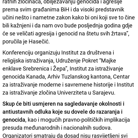
ratnih zločinaca, obilježavanju genocida i agresije
prema svim građanima BiH i da visoki predstavnik
učini nešto i nametne zakon kako bi oni koji sve to čine
bili kažnjeni i da nam ovo bude posljednja godina gdje
će se veličati agresija i genocid na štetu svih žrtava”,
poručila je Hasečić.
Konferenciju organizuju Institut za društvena i
religijska istraživanja, Udruženje Pokret “Majke
enklave Srebrenica i Žepa”, Institut za istraživanje
genocida Kanada, Arhiv Tuzlanskog kantona, Centar
za istraživanje moderne i savremene historije i Institut
za istraživanje zločina Univerziteta u Sarajevu.
Skup će biti usmjeren na sagledavanje okolnosti i
antiustavnih odluka koje su dovele do razaranja i
genocida
, kao i mogućih pravno-političkih implikacija
presuda međunarodnih i nacionalnih sudova.
Organizatori smatraju da dosad nisu rasvijetljeni svi