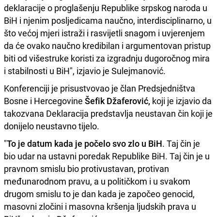
deklaracije o proglašenju Republike srpskog naroda u
BiH i njenim posljedicama naučno, interdisciplinarno, u
što većoj mjeri istraži i rasvijetli snagom i uvjerenjem
da će ovako naučno kredibilan i argumentovan pristup
biti od višestruke koristi za izgradnju dugoročnog mira
i stabilnosti u BiH", izjavio je Sulejmanović.
Konferenciji je prisustvovao je član Predsjedništva
Bosne i Hercegovine
Šefik Džaferović,
koji je izjavio da
takozvana Deklaracija predstavlja neustavan čin koji je
donijelo neustavno tijelo.
"
To je datum kada je počelo svo zlo u BiH
. Taj čin je
bio udar na ustavni poredak Republike BiH. Taj čin je u
pravnom smislu bio protivustavan, protivan
međunarodnom pravu, a u političkom i u svakom
drugom smislu to je dan kada je započeo genocid,
masovni zločini i masovna kršenja ljudskih prava u