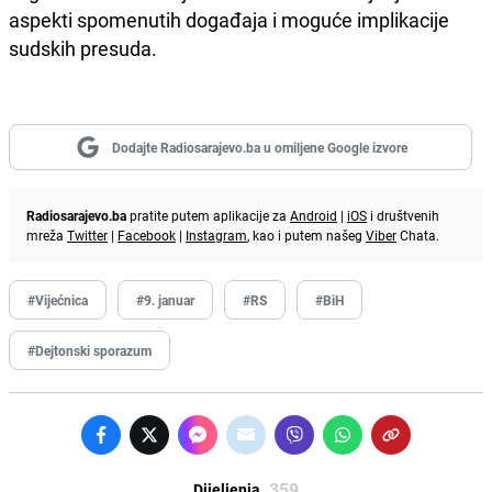
aspekti spomenutih događaja i moguće implikacije
sudskih presuda.
Dodajte Radiosarajevo.ba u omiljene Google izvore
Radiosarajevo.ba
pratite putem aplikacije za
Android
|
iOS
i društvenih
mreža
Twitter
|
Facebook
|
Instagram
, kao i putem našeg
Viber
Chata.
#Vijećnica
#9. januar
#RS
#BiH
#Dejtonski sporazum
359
Dijeljenja