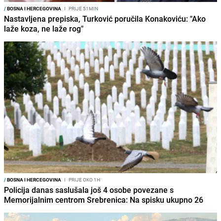
/
BOSNA I HERCEGOVINA
I
PRIJE 51MIN
Nastavljena prepiska, Turković poručila Konakoviću: "Ako
laže koza, ne laže rog"
/
BOSNA I HERCEGOVINA
I
PRIJE OKO 1H
Policija danas saslušala još 4 osobe povezane s
Memorijalnim centrom Srebrenica: Na spisku ukupno 26