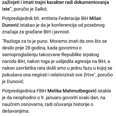
zaživjeti i imati trajni karakter radi dokumentovanja
iste”
, poručio je Salkić.
Potpredsjednik bh. entiteta Federacije BiH
Milan
Dunović
istakao je da je konferencija od posebnog
značaja za građane BiH i javnost.
"Razloga za to je puno. Moramo znati da ono što se
desilo prije 28 godina, kada govorimo o
samoproglašenju takozvane Republike srpskog
naroda BiH, nakon toga je uslijedila agresija na BiH, a
nakon završetka rata došli smo u jednu fazu u kojoj se
pokušava ona negirati i relativizirati sve žrtve", poručio
je Dunović.
Potpredsjednica FBiH
Melika Mahmutbegović
istakla
je da neophodno o 9. januaru govoriti svaki dan, na
naučnim osnovama, radi očuvanja historije o
dešavanjima.