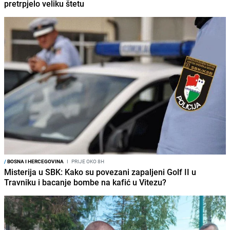
pretrpjelo veliku štetu
/
BOSNA I HERCEGOVINA
I
PRIJE OKO 8H
Misterija u SBK: Kako su povezani zapaljeni Golf II u
Travniku i bacanje bombe na kafić u Vitezu?