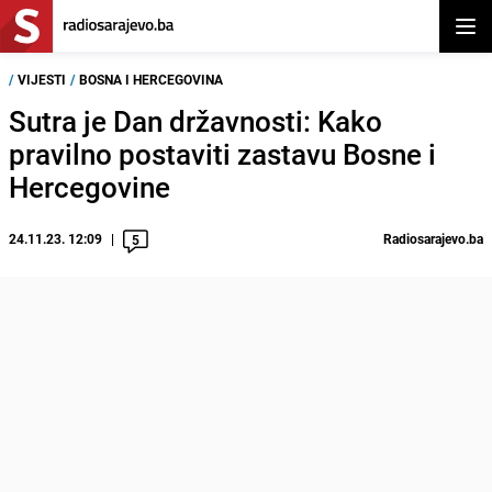
Otvor
/
VIJESTI
/
BOSNA I HERCEGOVINA
Sutra je Dan državnosti: Kako
pravilno postaviti zastavu Bosne i
Hercegovine
24.11.23. 12:09
Radiosarajevo.ba
5