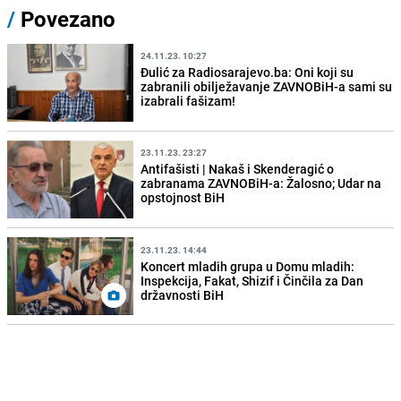
/
Povezano
24.11.23. 10:27
Đulić za Radiosarajevo.ba: Oni koji su
zabranili obilježavanje ZAVNOBiH-a sami su
izabrali fašizam!
23.11.23. 23:27
Antifašisti | Nakaš i Skenderagić o
zabranama ZAVNOBiH-a: Žalosno; Udar na
opstojnost BiH
23.11.23. 14:44
Koncert mladih grupa u Domu mladih:
Inspekcija, Fakat, Shizif i Činčila za Dan
državnosti BiH