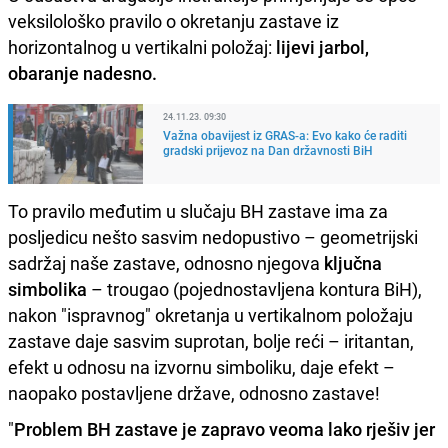
veksilološko pravilo o okretanju zastave iz
horizontalnog u vertikalni položaj:
lijevi jarbol,
obaranje nadesno.
24.11.23. 09:30
Važna obavijest iz GRAS-a: Evo kako će raditi
gradski prijevoz na Dan državnosti BiH
To pravilo međutim u slučaju BH zastave ima za
posljedicu nešto sasvim nedopustivo – geometrijski
sadržaj naše zastave, odnosno njegova
ključna
simbolika
– trougao (pojednostavljena kontura BiH),
nakon "ispravnog" okretanja u vertikalnom položaju
zastave daje sasvim suprotan, bolje reći – iritantan,
efekt u odnosu na izvornu simboliku, daje efekt –
naopako postavljene države, odnosno zastave!
"
Problem BH zastave je zapravo veoma lako rješiv jer