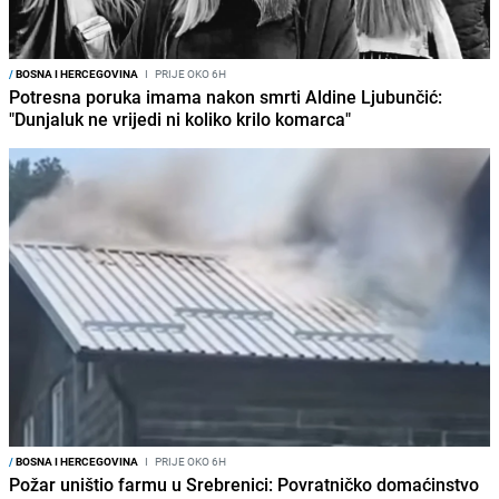
/
BOSNA I HERCEGOVINA
I
PRIJE OKO 6H
Potresna poruka imama nakon smrti Aldine Ljubunčić:
"Dunjaluk ne vrijedi ni koliko krilo komarca"
/
BOSNA I HERCEGOVINA
I
PRIJE OKO 6H
Požar uništio farmu u Srebrenici: Povratničko domaćinstvo