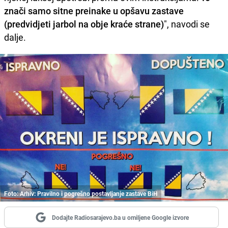
znači samo sitne preinake u opšavu zastave
(predvidjeti jarbol na obje kraće strane)
", navodi se
dalje.
Foto: Arhiv: Pravilno i pogrešno postavljanje zastave BiH
Dodajte Radiosarajevo.ba u omiljene Google izvore