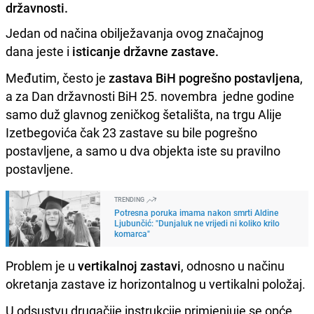
državnosti.
Jedan od načina obilježavanja ovog značajnog
dana jeste i
isticanje državne zastave.
Međutim, često je
zastava BiH pogrešno postavljena
,
a za Dan državnosti BiH 25. novembra jedne godine
samo duž glavnog zeničkog šetališta, na trgu Alije
Izetbegovića čak 23 zastave su bile pogrešno
postavljene, a samo u dva objekta iste su pravilno
postavljene.
TRENDING
Potresna poruka imama nakon smrti Aldine
Ljubunčić: "Dunjaluk ne vrijedi ni koliko krilo
komarca"
Problem je u
vertikalnoj zastavi
, odnosno u načinu
okretanja zastave iz horizontalnog u vertikalni položaj.
U odsustvu drugačije instrukcije primjenjuje se opće