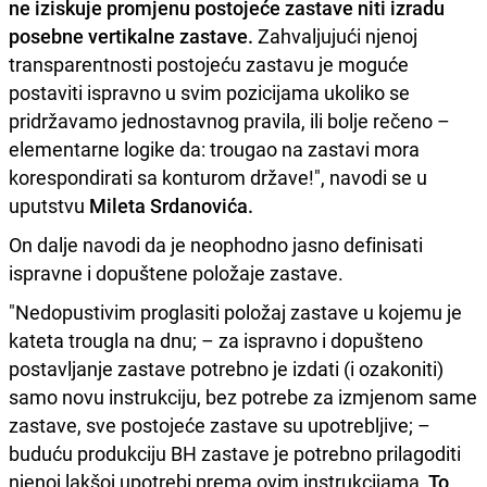
ne iziskuje promjenu postojeće zastave niti izradu
posebne vertikalne zastave.
Zahvaljujući njenoj
transparentnosti postojeću zastavu je moguće
postaviti ispravno u svim pozicijama ukoliko se
pridržavamo jednostavnog pravila, ili bolje rečeno –
elementarne logike da: trougao na zastavi mora
korespondirati sa konturom države!", navodi se u
uputstvu
Mileta Srdanovića.
On dalje navodi da je neophodno jasno definisati
ispravne i dopuštene položaje zastave.
"Nedopustivim proglasiti položaj zastave u kojemu je
kateta trougla na dnu; – za ispravno i dopušteno
postavljanje zastave potrebno je izdati (i ozakoniti)
samo novu instrukciju, bez potrebe za izmjenom same
zastave, sve postojeće zastave su upotrebljive; –
buduću produkciju BH zastave je potrebno prilagoditi
njenoj lakšoj upotrebi prema ovim instrukcijama.
To