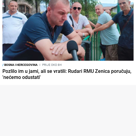
/
BOSNA I HERCEGOVINA
I
PRIJE OKO 8H
Pozlilo im u jami, ali se vratili: Rudari RMU Zenica poručuju,
'nećemo odustati'