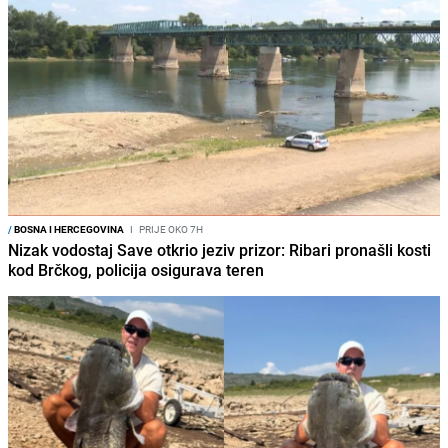
/
BOSNA I HERCEGOVINA
I
PRIJE OKO 7H
Nizak vodostaj Save otkrio jeziv prizor: Ribari pronašli kosti
kod Brčkog, policija osigurava teren