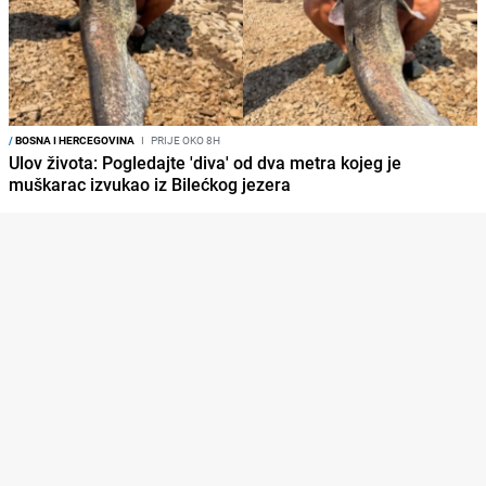
/
BOSNA I HERCEGOVINA
I
PRIJE OKO 8H
Ulov života: Pogledajte 'diva' od dva metra kojeg je
muškarac izvukao iz Bilećkog jezera