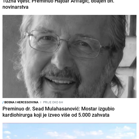
Tužna vijest: Preminuo Hajdar Arifagić, doajen bh.
novinarstva
/
BOSNA I HERCEGOVINA
I
PRIJE OKO 6H
Preminuo dr. Sead Mulahasanović: Mostar izgubio
kardiohirurga koji je izveo više od 5.000 zahvata