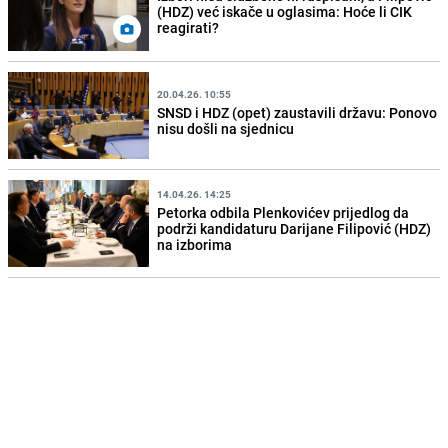
(HDZ) već iskače u oglasima: Hoće li CIK
reagirati?
20.04.26. 10:55
SNSD i HDZ (opet) zaustavili državu: Ponovo
nisu došli na sjednicu
14.04.26. 14:25
Petorka odbila Plenkovićev prijedlog da
podrži kandidaturu Darijane Filipović (HDZ)
na izborima