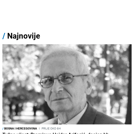
/
Najnovije
/
BOSNA I HERCEGOVINA
I
PRIJE OKO 6H