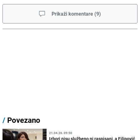
Prikaži komentare
(
9
)
/
Povezano
21.04.26. 09:50
Izbori nisu službeno ni raspisani, a Filipović