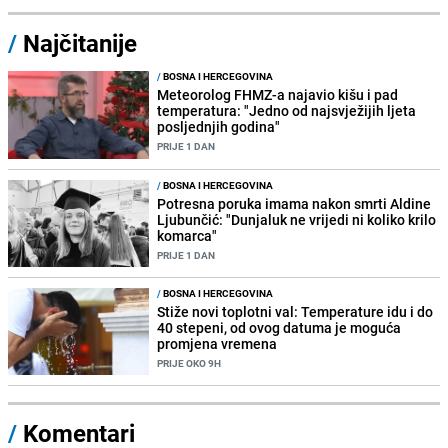
/
Najčitanije
/
BOSNA I HERCEGOVINA
Meteorolog FHMZ-a najavio kišu i pad
temperatura: "Jedno od najsvježijih ljeta
posljednjih godina"
PRIJE 1 DAN
/
BOSNA I HERCEGOVINA
Potresna poruka imama nakon smrti Aldine
Ljubunčić: "Dunjaluk ne vrijedi ni koliko krilo
komarca"
PRIJE 1 DAN
/
BOSNA I HERCEGOVINA
Stiže novi toplotni val: Temperature idu i do
40 stepeni, od ovog datuma je moguća
promjena vremena
PRIJE OKO 9H
/
Komentari