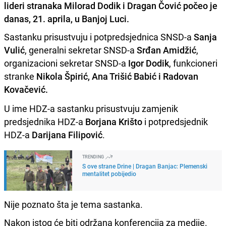
lideri stranaka Milorad Dodik i Dragan Čović počeo je
danas, 21. aprila, u Banjoj Luci.
Sastanku prisustvuju i potpredsjednica SNSD-a
Sanja
Vulić
, generalni sekretar SNSD-a
Srđan Amidžić
,
organizacioni sekretar SNSD-a
Igor Dodik
, funkcioneri
stranke
Nikola Špirić, Ana Trišić Babić i Radovan
Kovačević.
U ime HDZ-a sastanku prisustvuju zamjenik
predsjednika HDZ-a
Borjana Krišto
i potpredsjednik
HDZ-a
Darijana Filipović
.
TRENDING
S ove strane Drine | Dragan Banjac: Plemenski
mentalitet pobijedio
Nije poznato šta je tema sastanka.
Nakon istog će biti održana konferencija za medije.