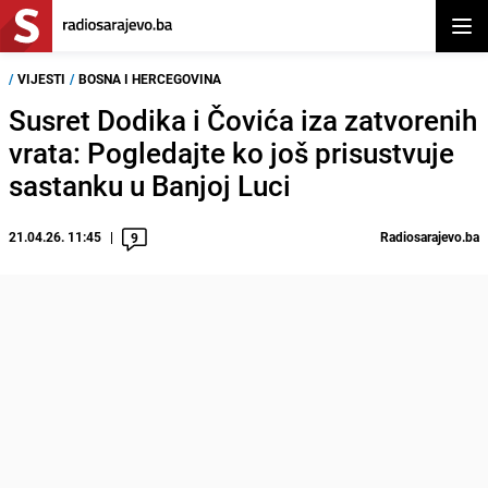
Otvor
/
VIJESTI
/
BOSNA I HERCEGOVINA
Susret Dodika i Čovića iza zatvorenih
vrata: Pogledajte ko još prisustvuje
sastanku u Banjoj Luci
21.04.26. 11:45
Radiosarajevo.ba
9