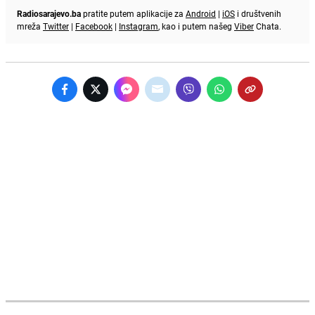
Radiosarajevo.ba
pratite putem aplikacije za
Android
|
iOS
i društvenih
mreža
Twitter
|
Facebook
|
Instagram
, kao i putem našeg
Viber
Chata.