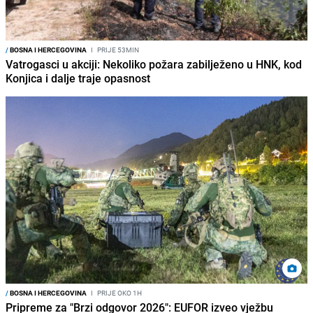
/
BOSNA I HERCEGOVINA
I
PRIJE 53MIN
Vatrogasci u akciji: Nekoliko požara zabilježeno u HNK, kod
Konjica i dalje traje opasnost
/
BOSNA I HERCEGOVINA
I
PRIJE OKO 1H
Pripreme za "Brzi odgovor 2026": EUFOR izveo vježbu