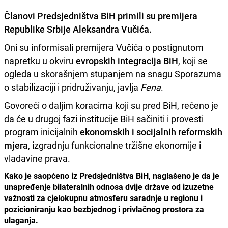
Članovi Predsjedništva BiH primili su premijera
Republike Srbije
Aleksandra Vučića
.
Oni su informisali premijera Vučića o postignutom
napretku u okviru
evropskih integracija BiH
, koji se
ogleda u skorašnjem stupanjem na snagu Sporazuma
o stabilizaciji i pridruživanju, javlja
Fena
.
Govoreći o daljim koracima koji su pred BiH, rečeno je
da će u drugoj fazi institucije BiH sačiniti i provesti
program inicijalnih
ekonomskih i socijalnih reformskih
mjera
, izgradnju funkcionalne tržišne ekonomije i
vladavine prava.
Kako je saopćeno iz Predsjedništva BiH, naglašeno je da je
unapređenje bilateralnih odnosa dvije države od izuzetne
važnosti za cjelokupnu atmosferu saradnje u regionu i
pozicioniranju kao bezbjednog i privlačnog prostora za
ulaganja.