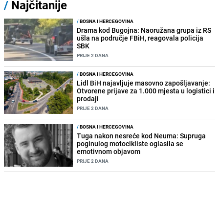
/
Najčitanije
/
BOSNA I HERCEGOVINA
Drama kod Bugojna: Naoružana grupa iz RS
ušla na područje FBiH, reagovala policija
SBK
PRIJE 2 DANA
/
BOSNA I HERCEGOVINA
Lidl BiH najavljuje masovno zapošljavanje:
Otvorene prijave za 1.000 mjesta u logistici i
prodaji
PRIJE 2 DANA
/
BOSNA I HERCEGOVINA
Tuga nakon nesreće kod Neuma: Supruga
poginulog motocikliste oglasila se
emotivnom objavom
PRIJE 2 DANA