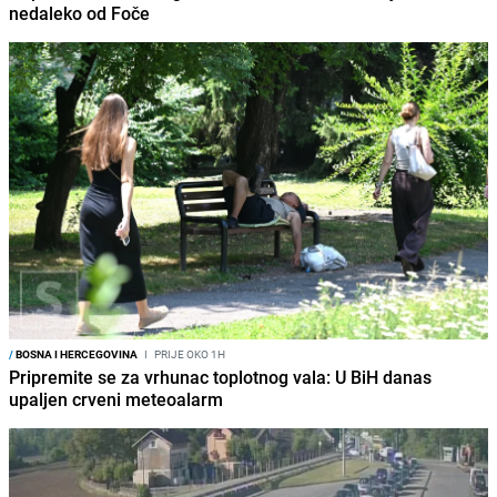
nedaleko od Foče
/
BOSNA I HERCEGOVINA
I
PRIJE OKO 1H
Pripremite se za vrhunac toplotnog vala: U BiH danas
upaljen crveni meteoalarm