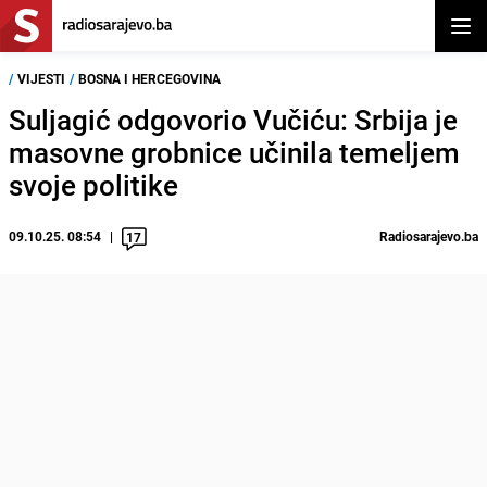
Otvor
/
VIJESTI
/
BOSNA I HERCEGOVINA
Suljagić odgovorio Vučiću: Srbija je
masovne grobnice učinila temeljem
svoje politike
09.10.25. 08:54
Radiosarajevo.ba
17