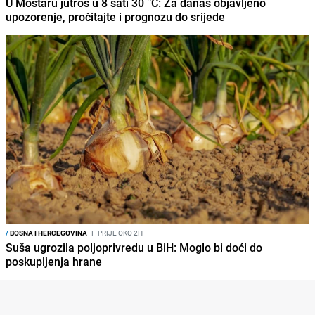
U Mostaru jutros u 8 sati 30 °C: Za danas objavljeno
upozorenje, pročitajte i prognozu do srijede
/
BOSNA I HERCEGOVINA
I
PRIJE OKO 2H
Suša ugrozila poljoprivredu u BiH: Moglo bi doći do
poskupljenja hrane