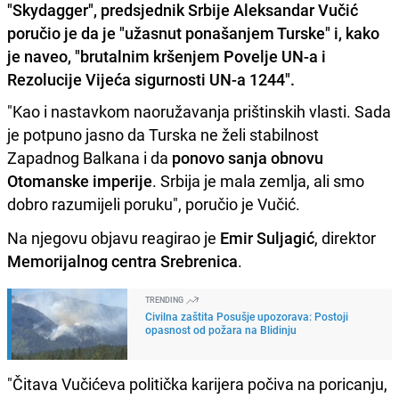
"Skydagger", predsjednik Srbije Aleksandar Vučić
poručio je da je "užasnut ponašanjem Turske" i, kako
je naveo, "brutalnim kršenjem Povelje UN-a i
Rezolucije Vijeća sigurnosti UN-a 1244".
"Kao i nastavkom naoružavanja prištinskih vlasti. Sada
je potpuno jasno da Turska ne želi stabilnost
Zapadnog Balkana i da
ponovo sanja obnovu
Otomanske imperije
. Srbija je mala zemlja, ali smo
dobro razumijeli poruku", poručio je Vučić.
Na njegovu objavu reagirao je
Emir Suljagić
, direktor
Memorijalnog centra Srebrenica
.
TRENDING
Civilna zaštita Posušje upozorava: Postoji
opasnost od požara na Blidinju
"Čitava Vučićeva politička karijera počiva na poricanju,