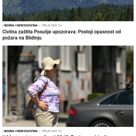
/
BOSNA I HERCEGOVINA
I
PRIJE OKO 1H
Civilna zaštita Posušje upozorava: Postoji opasnost od
požara na Blidinju
/
BOSNA I HERCEGOVINA
I
PRIJE OKO 1H