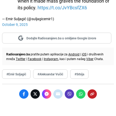
when it made mass graves the foundation of
its policy.
https://t.co/JvYBcsfZX6
— Emir Suljagić (@suljagicemir1)
October 9, 2025
Dodajte Radiosarajevo.ba u omiljene Google izvore
Radiosarajevo.ba
pratite putem aplikacije za
Android
|
iOS
i društvenih
mreža
Twitter
|
Facebook
|
Instagram
, kao i putem našeg
Viber
Chata.
#Emir Suljagić
#Aleksandar Vučić
#Srbija