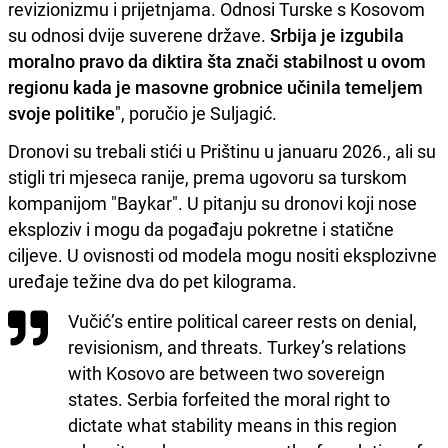
revizionizmu i prijetnjama. Odnosi Turske s Kosovom
su odnosi dvije suverene države.
Srbija je izgubila
moralno pravo da diktira šta znači stabilnost u ovom
regionu kada je masovne grobnice učinila temeljem
svoje politike
", poručio je Suljagić.
Dronovi su trebali stići u Prištinu u januaru 2026., ali su
stigli tri mjeseca ranije, prema ugovoru sa turskom
kompanijom "Baykar". U pitanju su dronovi koji nose
eksploziv i mogu da pogađaju pokretne i statične
ciljeve. U ovisnosti od modela mogu nositi eksplozivne
uređaje težine dva do pet kilograma.
Vučić’s entire political career rests on denial,
revisionism, and threats. Turkey’s relations
with Kosovo are between two sovereign
states. Serbia forfeited the moral right to
dictate what stability means in this region