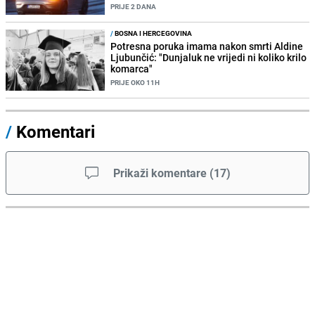
PRIJE 2 DANA
/
BOSNA I HERCEGOVINA
Potresna poruka imama nakon smrti Aldine
Ljubunčić: "Dunjaluk ne vrijedi ni koliko krilo
komarca"
PRIJE OKO 11H
/
Komentari
Prikaži komentare
(
17
)