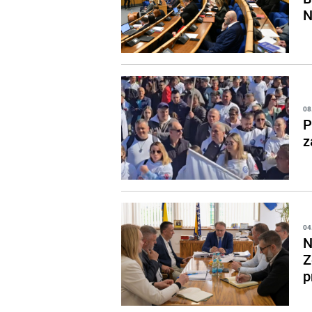
N
08
P
z
04
N
Z
p