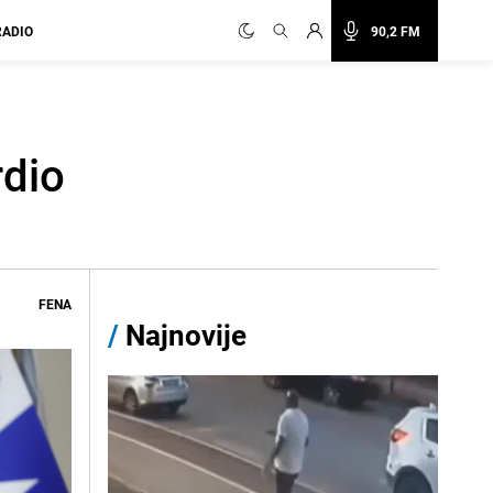
RADIO
90,2 FM
rdio
FENA
/
Najnovije