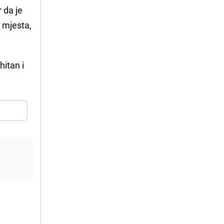
 da je
 mjesta,
hitan i