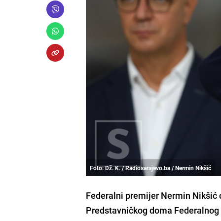
Foto: Dž. K. / Radiosarajevo.ba / Nermin Nikšić
Federalni premijer Nermin Nikšić 
Predstavničkog doma Federalnog pa