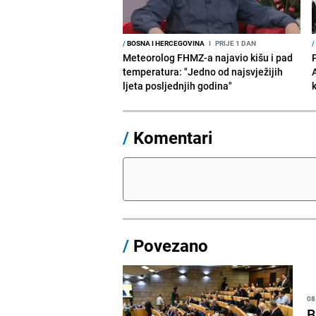
/
BOSNA I HERCEGOVINA
I
PRIJE 1 DAN
/
Meteorolog FHMZ-a najavio kišu i pad
temperatura: "Jedno od najsvježijih
ljeta posljednjih godina"
/
Komentari
/
Povezano
08
B