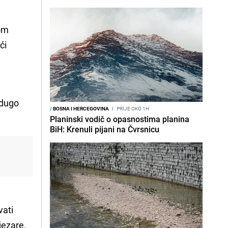
vom
ći
edugo
/
BOSNA I HERCEGOVINA
I
PRIJE OKO 1H
Planinski vodič o opasnostima planina
BiH: Krenuli pijani na Čvrsnicu
vati
jezare.