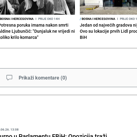
BOSNA I HERCEGOVINA
I
PRIJE OKO 14H
/
BOSNA I HERCEGOVINA
I
PRIJE OKO 
Potresna poruka imama nakon smrti
Jedan od najvećih gradova nije
Aldine Ljubunčić: "Dunjaluk ne vrijedi ni
Ovo su lokacije prvih Lidl pr
koliko krilo komarca"
BiH
Prikaži komentare
(
0
)
.06.26. 13:08
urno u Parlamentu FBiH: Opozicija traži