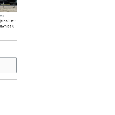
19H
 na listi:
odavnica u