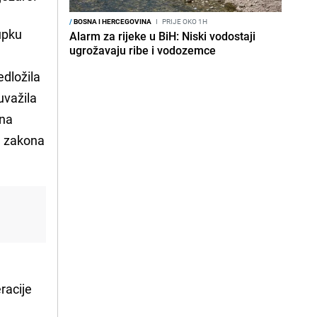
/
BOSNA I HERCEGOVINA
I
PRIJE OKO 1H
upku
Alarm za rijeke u BiH: Niski vodostaji
ugrožavaju ribe i vodozemce
edložila
uvažila
 na
og zakona
racije