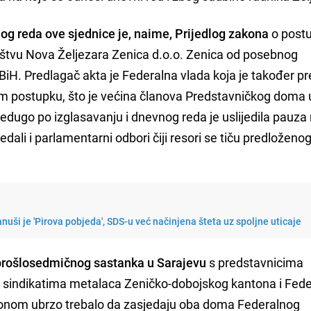
g reda ove sjednice je, naime, Prijedlog zakona
o post
štvu Nova Željezara Zenica d.o.o. Zenica od posebnog
iH. Predlagač akta je Federalna vlada koja je također pr
m postupku, što je većina članova Predstavničkog doma 
edugo po izglasavanju i dnevnog reda je uslijedila pauza
dali i parlamentarni odbori čiji resori se tiču predložen
nuši je 'Pirova pobjeda', SDS-u već načinjena šteta uz spoljne uticaje
prošlosedmičnog sastanka u Sarajevu
s predstavnicima
e sindikatima metalaca Zeničko-dobojskog kantona i Fede
akonom ubrzo trebalo da zasjedaju oba doma Federalnog