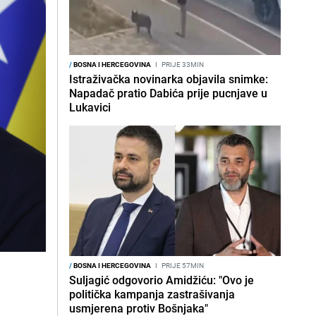
/
BOSNA I HERCEGOVINA
I
PRIJE 33MIN
Istraživačka novinarka objavila snimke:
Napadač pratio Dabića prije pucnjave u
Lukavici
/
BOSNA I HERCEGOVINA
I
PRIJE 57MIN
Suljagić odgovorio Amidžiću: "Ovo je
politička kampanja zastrašivanja
usmjerena protiv Bošnjaka"