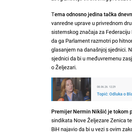
T
ema odnosno jedina tačka dnevno
vanredne uprave u privrednom dru
sistemskog značaja za Federaciju B
da ga Parlament razmotri po hitno
glasanjem na današnjoj sjednici. N
sjednici da bi u međuvremenu zasje
o Željezari.
08.06.26. 12:29
Topić: Odluka o Bla
Premijer Nermin Nikšić je tokom 
sindikata Nove Željezare Zenica t
BiH najavio da bi u vezi s ovim z