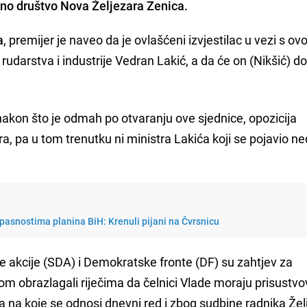
dno društvo Nova Željezara Zenica.
a
, premijer je naveo da je ovlašćeni izvjestilac u vezi s o
rudarstva i industrije Vedran Lakić, a da će on (Nikšić) do
 nakon što je odmah po otvaranju ove sjednice, opozicija
a, pa u tom trenutku ni ministra Lakića koji se pojavio n
opasnostima planina BiH: Krenuli pijani na Čvrsnicu
e akcije (SDA) i Demokratske fronte (DF) su zahtjev za
om obrazlagali riječima da čelnici Vlade moraju prisustvo
 na koje se odnosi dnevni red i zbog sudbine radnika Žel