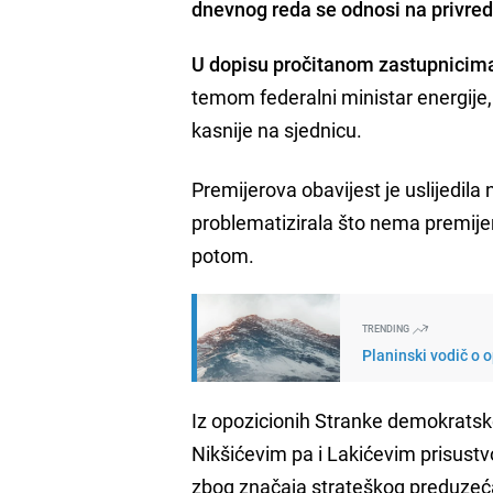
dnevnog reda se odnosi na privre
U dopisu pročitanom zastupnicim
temom federalni ministar energije, 
kasnije na sjednicu.
Premijerova obavijest je uslijedila
problematizirala što nema premijer
potom.
TRENDING
Planinski vodič o 
Iz opozicionih Stranke demokratsk
Nikšićevim pa i Lakićevim prisustv
zbog značaja strateškog preduzeća