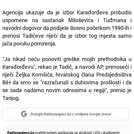
Agencija ukazuje da je izbor Karađorđeva probudio
uspomene na sastanak Miloševića i Tuđmana i
navodni dogovor da podijele Bosnu početkom 1990-ih i
prenosi Tadićeve riječi da je izbor tog mjesta samo
jača poruku pomirenja.
"Ja nikad neću ponoviti greške mojih prethodnika u
Karađorđevu", rekao je Tadić, a navodi AP, prenoseći i
riječi Željka Komšića, hrvatskog člana Predsjedništva
BiH da smo se "razračunali s duhovima prošlosti i da
se sada nadamo novim odnosima u regiji", prenio je
Tanjug.
Dodajte Radiosarajevo.ba u omiljene Google izvore
Radiosarajevo.ba
pratite putem aplikacije za
Android
|
iOS
i društvenih