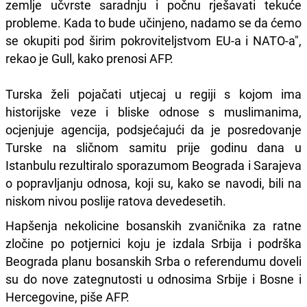
zemlje učvrste saradnju i počnu rješavati tekuće
probleme. Kada to bude učinjeno, nadamo se da ćemo
se okupiti pod širim pokroviteljstvom EU-a i NATO-a",
rekao je Gull, kako prenosi AFP.
Turska želi pojačati utjecaj u regiji s kojom ima
historijske veze i bliske odnose s muslimanima,
ocjenjuje agencija, podsjećajući da je posredovanje
Turske na sličnom samitu prije godinu dana u
Istanbulu rezultiralo sporazumom Beograda i Sarajeva
o popravljanju odnosa, koji su, kako se navodi, bili na
niskom nivou poslije ratova devedesetih.
Hapšenja nekolicine bosanskih zvaničnika za ratne
zločine po potjernici koju je izdala Srbija i podrška
Beograda planu bosanskih Srba o referendumu doveli
su do nove zategnutosti u odnosima Srbije i Bosne i
Hercegovine, piše AFP.