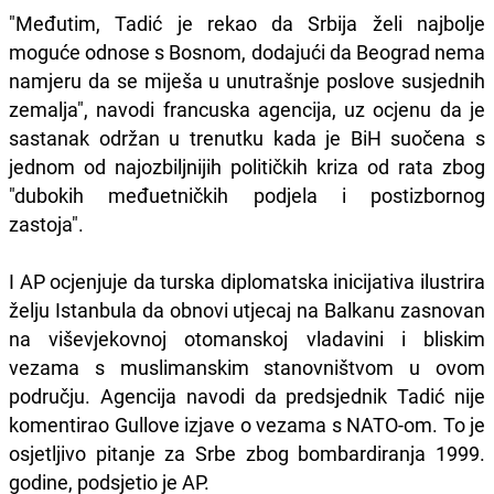
"Međutim, Tadić je rekao da Srbija želi najbolje
moguće odnose s Bosnom, dodajući da Beograd nema
namjeru da se miješa u unutrašnje poslove susjednih
zemalja", navodi francuska agencija, uz ocjenu da je
sastanak održan u trenutku kada je BiH suočena s
jednom od najozbiljnijih političkih kriza od rata zbog
"dubokih međuetničkih podjela i postizbornog
zastoja".
I AP ocjenjuje da turska diplomatska inicijativa ilustrira
želju Istanbula da obnovi utjecaj na Balkanu zasnovan
na viševjekovnoj otomanskoj vladavini i bliskim
vezama s muslimanskim stanovništvom u ovom
području. Agencija navodi da predsjednik Tadić nije
komentirao Gullove izjave o vezama s NATO-om. To je
osjetljivo pitanje za Srbe zbog bombardiranja 1999.
godine, podsjetio je AP.