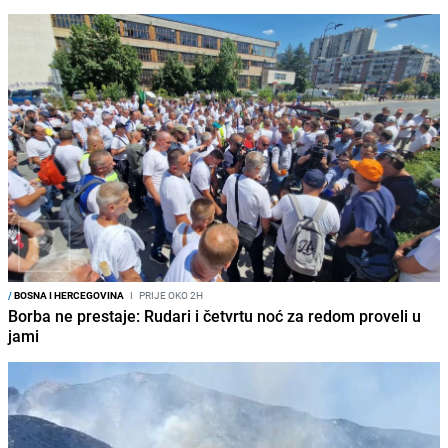
/
BOSNA I HERCEGOVINA
I
PRIJE OKO 2H
Borba ne prestaje: Rudari i četvrtu noć za redom proveli u
jami