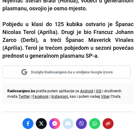
Nijemac Stefan Bradl (Honda), vodeći u generalnom
plasmanu, osvojio je osmo mjesto.
Pobjedu u klasi do 125 kubika ostvario je Španac
Nicolas Terol (Aprilia). Drugi je bio Francuz Johann
Zarco (Derbi), a treći Španac Maverick Vinales
(Aprilia). Terol je trećom pobjedom u sezoni povećao
prednost u generalnom plasmanu SP-a.
Dodajte Radiosarajevo.ba u omiljene Google izvore
Radiosarajevo.ba
pratite putem aplikacije za
Android
|
iOS
i društvenih
mreža
Twitter
|
Facebook
|
Instagram
, kao i putem našeg
Viber
Chata.