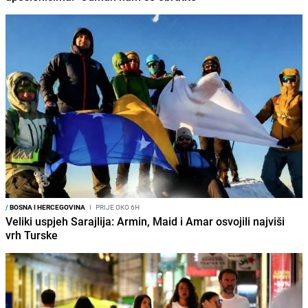
/
BOSNA I HERCEGOVINA
I
PRIJE OKO 6H
Veliki uspjeh Sarajlija: Armin, Maid i Amar osvojili najviši
vrh Turske