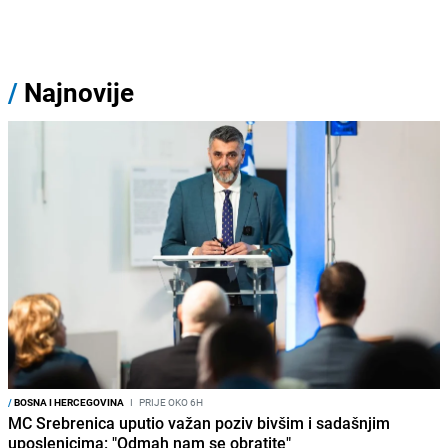
/
Najnovije
/
BOSNA I HERCEGOVINA
I
PRIJE OKO 6H
MC Srebrenica uputio važan poziv bivšim i sadašnjim
uposlenicima: "Odmah nam se obratite"