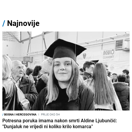
/
Najnovije
/
BOSNA I HERCEGOVINA
I
PRIJE OKO 5H
Potresna poruka imama nakon smrti Aldine Ljubunčić:
"Dunjaluk ne vrijedi ni koliko krilo komarca"