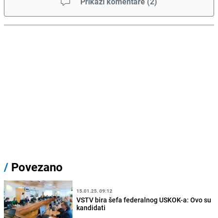
Prikaži komentare
(
2
)
/
Povezano
15.01.25. 09:12
VSTV bira šefa federalnog USKOK-a: Ovo su
kandidati