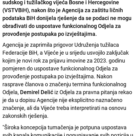
sudskog i tužilačkog vijeća Bosne i Hercegovine
(VSTVBiH), nakon što je Agencija za zaštitu ličnih
podataka BiH donijela rješenje da se podaci ne mogu
obrađivati do uspostave funkcionalnog Odjela za
provođenje postupaka po izvještajima.
Agencija je zaprimila prigovor Udruženja tužilaca
Federacije BiH, a Vijeće je u srijedu usvojilo zaključak
kojim je novi rok za prijavu imovine za 2023. godinu
pomjeren do uspostave funkcionalnog Odjela za
provođenje postupaka po izvještajima. Nakon
rasprave članova o značenju termina funkcionalnog
Odjela,
Demirel Delić
iz Odjela za pravna pitanja rekao
je da u dopisu Agencije nije eksplicitno naznačeno
značenje, ali da Vijeće treba interpretirati na osnovu
zakonskih rješenja.
"Široka koncepcija tumačenja je potpuna uspostava
svih kanala komunikacije i popunjavanje svih pozicija u