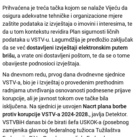
Prihvaćena je treća tačka kojom se nalaže Vijeću da
osigura adekvatne tehničke i organizacione mjere
zaštite podataka iz izvještaja o imovini i interesima, te
da u tom kontekstu revidira Plan sigurnosti ličnih
podataka u VSTV-u. Lagumdžija je predložio zaključak
da se već
dostavljeni izvještaji elektronskim putem
brišu,
a vrate oni dostavljeni poštom, te da se o tome
obavijeste podnosioci izvještaja.
Na dnevnom redu, prvog dana dvodnevne sjednice
VSTV-a, bio je i Izvještaj o provedenim prethodnim
radnjama utvrđivanja osnovanosti podnesene prijave
korupcije, ali je javnost tokom ove tačke bila
isključena. Na sjednici je usvojen
Nacrt plana borbe
protiv korupcije VSTV-a 2024-2028.,
javlja Detektor.
VSTVBiH danas bi će birati šefa USKOK-a (posebnog
zamjenika glavnog federalnog tužioca Tužilaštva