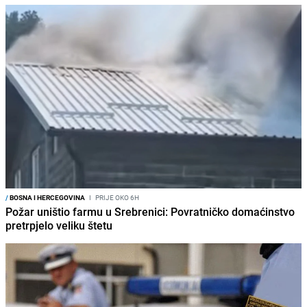
/
BOSNA I HERCEGOVINA
I
PRIJE OKO 6H
Požar uništio farmu u Srebrenici: Povratničko domaćinstvo
pretrpjelo veliku štetu