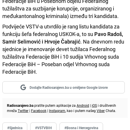
Federacije BiH u Posebnom odjelu Federalnog
tužilaštva za suzbijanje korupcije, organiziranog i
međukantonalnog kriminala) između tri kandidata.
Podvijeće VSTV-a utvrdilo je rang listu kandidata za
funkciju šefa federalnog USKOK-a, to su
Pavo Radoš,
Samir Selimović i Hrvoje Čabrajić
. Na dnevnom redu
sjednice je imenovanje devet tužilaca Federalnog
tužilaštva Federacije BiH i 10 sudija Vrhovnog suda
Federacije BiH – Poseban odjel Vrhovnog suda
Federacije BiH.
Dodajte Radiosarajevo.ba u omiljene Google izvore
Radiosarajevo.ba
pratite putem aplikacije za
Android
|
iOS
i društvenih
mreža
Twitter
|
Facebook
|
Instagram
, kao i putem našeg
Viber
Chata.
#Sjednica
#VSTVBIH
#Bosna i Hercegovina