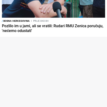
/
BOSNA I HERCEGOVINA
I
PRIJE OKO 8H
Pozlilo im u jami, ali se vratili: Rudari RMU Zenica poručuju,
'nećemo odustati'