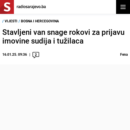
Otvor
/
VIJESTI
/
BOSNA I HERCEGOVINA
Stavljeni van snage rokovi za prijavu
imovine sudija i tužilaca
16.01.25. 09:36
Fena
2