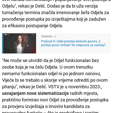
Odjelu", rekao je Delić. Dodao je da bi uža verzija
tumačenja termina značila imenovanje šefa Odjela za
provođenje postupka po izvještajima koji je zadužen
za efikasno postupanje Odjela.
TRENDING
Podcast S | Gdje prestaje sloboda govora, a
počinje govor mržnje? Ko odgovara za sadržaj?
"Ne može se utvrditi da je Odjel funkcionalan bez
osobe koja je na čelu Odjela. U ovom trenutku
nemamo funkcionalan odjel ni po jednom osnovu,
Vijeće bi se trebalo u skorije vrijeme odrediti po ovom
pitanju", rekao je Delić. VSTV je u novembru 2023.,
usvajanjem nove sistematizacije
radnih mjesta,
praktično formirao novi Odjel za provođenje postupka
za provjeru izvještaja o imovini kandidata za
pravosudne funkcije – što je predviđeno i ranijim