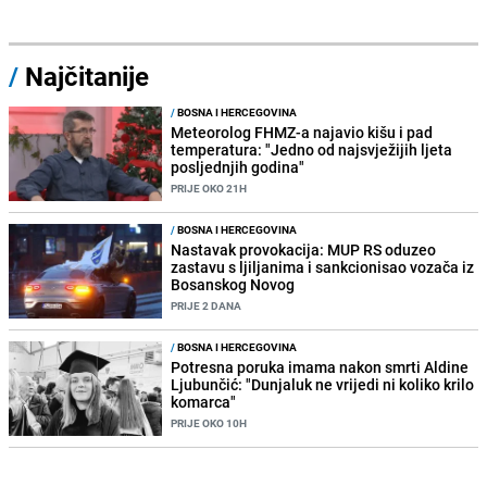
/
Najčitanije
/
BOSNA I HERCEGOVINA
Meteorolog FHMZ-a najavio kišu i pad
temperatura: "Jedno od najsvježijih ljeta
posljednjih godina"
PRIJE OKO 21H
/
BOSNA I HERCEGOVINA
Nastavak provokacija: MUP RS oduzeo
zastavu s ljiljanima i sankcionisao vozača iz
Bosanskog Novog
PRIJE 2 DANA
/
BOSNA I HERCEGOVINA
Potresna poruka imama nakon smrti Aldine
Ljubunčić: "Dunjaluk ne vrijedi ni koliko krilo
komarca"
PRIJE OKO 10H