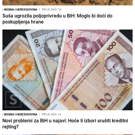
/
BOSNA I HERCEGOVINA
I
PRIJE OKO 1H
Suša ugrozila poljoprivredu u BiH: Moglo bi doći do
poskupljenja hrane
/
BOSNA I HERCEGOVINA
I
PRIJE OKO 1H
Novi problemi za BiH u najavi: Hoće li izbori srušiti kreditni
rejting?