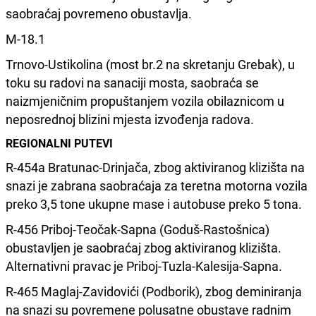
saobraćaj povremeno obustavlja.
M-18.1
Trnovo-Ustikolina (most br.2 na skretanju Grebak), u
toku su radovi na sanaciji mosta, saobraća se
naizmjeničnim propuštanjem vozila obilaznicom u
neposrednoj blizini mjesta izvođenja radova.
REGIONALNI PUTEVI
R-454a Bratunac-Drinjača, zbog aktiviranog klizišta na
snazi je zabrana saobraćaja za teretna motorna vozila
preko 3,5 tone ukupne mase i autobuse preko 5 tona.
R-456 Priboj-Teočak-Sapna (Goduš-Rastošnica)
obustavljen je saobraćaj zbog aktiviranog klizišta.
Alternativni pravac je Priboj-Tuzla-Kalesija-Sapna.
R-465 Maglaj-Zavidovići (Podborik), zbog deminiranja
na snazi su povremene polusatne obustave radnim