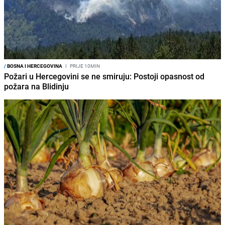
/
BOSNA I HERCEGOVINA
I
PRIJE 10MIN
Požari u Hercegovini se ne smiruju: Postoji opasnost od
požara na Blidinju