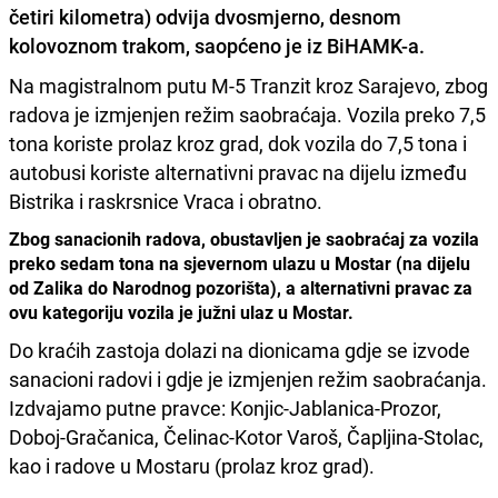
četiri kilometra)
odvija dvosmjerno, desnom
kolovoznom trakom, saopćeno je iz BiHAMK-a.
Na magistralnom putu M-5 Tranzit kroz Sarajevo, zbog
radova je izmjenjen režim saobraćaja. Vozila preko 7,5
tona koriste prolaz kroz grad, dok vozila do 7,5 tona i
autobusi koriste alternativni pravac na dijelu između
Bistrika i raskrsnice Vraca i obratno.
Zbog sanacionih radova, obustavljen je saobraćaj za vozila
preko sedam tona na sjevernom ulazu u Mostar (na dijelu
od Zalika do Narodnog pozorišta), a alternativni pravac za
ovu kategoriju vozila je južni ulaz u Mostar.
Do kraćih zastoja dolazi na dionicama gdje se izvode
sanacioni radovi i gdje je izmjenjen režim saobraćanja.
Izdvajamo putne pravce: Konjic-Jablanica-Prozor,
Doboj-Gračanica, Čelinac-Kotor Varoš, Čapljina-Stolac,
kao i radove u Mostaru (prolaz kroz grad).