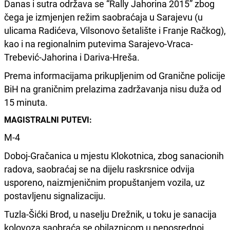
Danas i sutra održava se “Rally Jahorina 2015” zbog
čega je izmjenjen režim saobraćaja u Sarajevu (u
ulicama Radićeva, Vilsonovo šetalište i Franje Račkog),
kao i na regionalnim putevima Sarajevo-Vraca-
Trebević-Jahorina i Dariva-Hreša.
Prema informacijama prikupljenim od Granične policije
BiH na graničnim prelazima zadržavanja nisu duža od
15 minuta.
MAGISTRALNI PUTEVI:
M-4
Doboj-Gračanica u mjestu Klokotnica, zbog sanacionih
radova, saobraćaj se na dijelu raskrsnice odvija
usporeno, naizmjeničnim propuštanjem vozila, uz
postavljenu signalizaciju.
Tuzla-Šićki Brod, u naselju Drežnik, u toku je sanacija
kolovoza saobraća se obilaznicom u neposrednoj