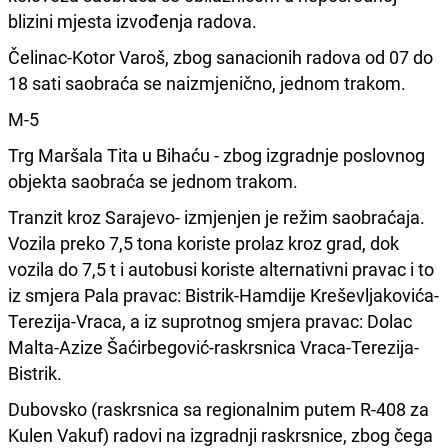
blizini mjesta izvođenja radova.
Čelinac-Kotor Varoš, zbog sanacionih radova od 07 do
18 sati saobraća se naizmjenično, jednom trakom.
M-5
Trg Maršala Tita u Bihaću - zbog izgradnje poslovnog
objekta saobraća se jednom trakom.
Tranzit kroz Sarajevo- izmjenjen je režim saobraćaja.
Vozila preko 7,5 tona koriste prolaz kroz grad, dok
vozila do 7,5 t i autobusi koriste alternativni pravac i to
iz smjera Pala pravac: Bistrik-Hamdije Kreševljakovića-
Terezija-Vraca, a iz suprotnog smjera pravac: Dolac
Malta-Azize Šaćirbegović-raskrsnica Vraca-Terezija-
Bistrik.
Dubovsko (raskrsnica sa regionalnim putem R-408 za
Kulen Vakuf) radovi na izgradnji raskrsnice, zbog čega