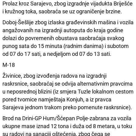
Prolaz kroz Sarajevo, zbog izgradnje vijadukta Briješće
i kružnog toka, saobraća se uz ograničenje brzine.
Doboj-Šešlije zbog izlaska građevinskih mašina i vozila
angažovanih na izgradnji autoputa do kraja godine
dolazi do povremenih obustava saobraćaja svakog
punog sata do 15 minuta (radnim danima) i subotom
od 07 do 17 sati, a nedjeljom od 07 do 13 sati.
M-18
Živinice, zbog izvođenja radova na izgradnji
raskrsnice, saobraćaj se odvija alternativnim pravcima
u neposrednoj blizini (iz smjera Tuzle lokalnom cestom
pored tvornice namještaja Konjuh, a iz pravca
Sarajeva jednom trakom preko pomenute raskrsnice).
Brod na Drini-GP Hum/Šćepan Polje-zabrana za vozila
ukupne mase iznad 12 tona i duža od 8 metara, u toku
su radovi na sanaciji oštećenja, zbog čega se