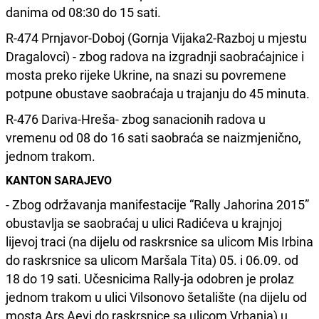
danima od 08:30 do 15 sati.
R-474 Prnjavor-Doboj (Gornja Vijaka2-Razboj u mjestu
Dragalovci) - zbog radova na izgradnji saobraćajnice i
mosta preko rijeke Ukrine, na snazi su povremene
potpune obustave saobraćaja u trajanju do 45 minuta.
R-476 Dariva-Hreša- zbog sanacionih radova u
vremenu od 08 do 16 sati saobraća se naizmjenično,
jednom trakom.
KANTON SARAJEVO
- Zbog održavanja manifestacije “Rally Jahorina 2015”
obustavlja se saobraćaj u ulici Radićeva u krajnjoj
lijevoj traci (na dijelu od raskrsnice sa ulicom Mis Irbina
do raskrsnice sa ulicom Maršala Tita) 05. i 06.09. od
18 do 19 sati. Učesnicima Rally-ja odobren je prolaz
jednom trakom u ulici Vilsonovo šetalište (na dijelu od
mosta Ars Aevi do raskrsnice sa ulicom Vrbanja) u