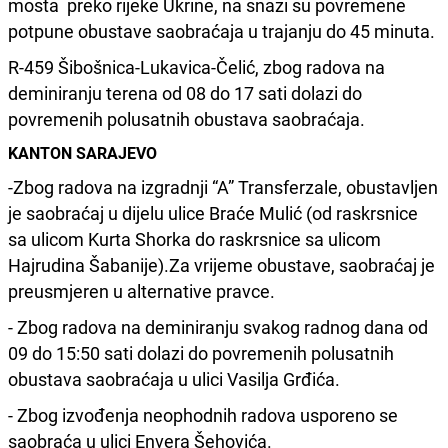
mosta preko rijeke Ukrine, na snazi su povremene
potpune obustave saobraćaja u trajanju do 45 minuta.
R-459 Šibošnica-Lukavica-Čelić, zbog radova na
deminiranju terena od 08 do 17 sati dolazi do
povremenih polusatnih obustava saobraćaja.
KANTON SARAJEVO
-Zbog radova na izgradnji “A” Transferzale, obustavljen
je saobraćaj u dijelu ulice Braće Mulić (od raskrsnice
sa ulicom Kurta Shorka do raskrsnice sa ulicom
Hajrudina Šabanije).Za vrijeme obustave, saobraćaj je
preusmjeren u alternative pravce.
- Zbog radova na deminiranju svakog radnog dana od
09 do 15:50 sati dolazi do povremenih polusatnih
obustava saobraćaja u ulici Vasilja Grđića.
- Zbog izvođenja neophodnih radova usporeno se
saobraća u ulici Envera Šehovića.