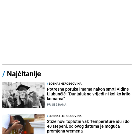
/
Najčitanije
/
BOSNA I HERCEGOVINA
Potresna poruka imama nakon smrti Aldine
Ljubunčić: "Dunjaluk ne vrijedi ni koliko krilo
komarca"
PRIJE 2 DANA
/
BOSNA I HERCEGOVINA
Stiže novi toplotni val: Temperature idu i do
40 stepeni, od ovog datuma je moguća
promjena vremena