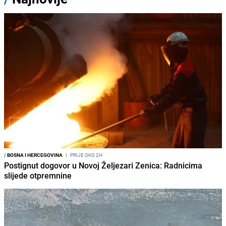
/
BOSNA I HERCEGOVINA
I
PRIJE OKO 2H
Postignut dogovor u Novoj Željezari Zenica: Radnicima
slijede otpremnine