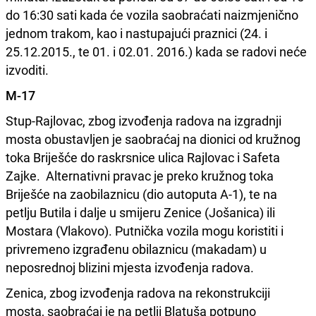
do 16:30 sati kada će vozila saobraćati naizmjenično
jednom trakom, kao i nastupajući praznici (24. i
25.12.2015., te 01. i 02.01. 2016.) kada se radovi neće
izvoditi.
M-17
Stup-Rajlovac, zbog izvođenja radova na izgradnji
mosta obustavljen je saobraćaj na dionici od kružnog
toka Briješće do raskrsnice ulica Rajlovac i Safeta
Zajke. Alternativni pravac je preko kružnog toka
Briješće na zaobilaznicu (dio autoputa A-1), te na
petlju Butila i dalje u smijeru Zenice (Jošanica) ili
Mostara (Vlakovo). Putnička vozila mogu koristiti i
privremeno izgrađenu obilaznicu (makadam) u
neposrednoj blizini mjesta izvođenja radova.
Zenica, zbog izvođenja radova na rekonstrukciji
mosta, saobraćaj je na petlji Blatuša potpuno