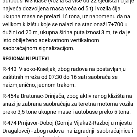
autobusi M3 klase (vozila sa više od 22 sjedišta i čija je
najveća dozvoljena masa veća od 5 t) i vozila čija
ukupna masa ne prelazi 16 tona, uz napomenu da na
velikom klizištu koje se nalazi na stacionaži 7+700 u
dužini od 20 m, ukupna širina puta iznosi 3 m, te da je
isto obilježeno adekvatnom vertikalnom
saobraćajnom signalizacijom.
REGIONALNI PUTEVI
R-443 Visoko-Kiseljak, zbog radova na postavljanju
zaštitnih mreža od 07:30 do 16 sati saobraća se
naizmjenično, jednom trakom.
R-454a Bratunac-Drinjača, zbog aktiviranog klizišta na
snazi je zabrana saobraćaja za teretna motorna vozila
preko 3,5 tone ukupne mase i autobuse preko 5 tona.
R-474 Prnjavor-Doboj (Gornja Vijaka2-Razboj u mjestu
Dragalovci) - zbog radova na izgradnji saobraćajnice i