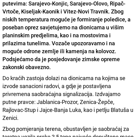
putevima: Sarajevo-Konjic, Sarajevo-Olovo, Ripač-
Vrtoče, Kiseljak-Kaonik i Vitez-Novi Travnik. Zbog
niskih temperatura moguće je formiranje poledice, a
poseban oprez savjetujemo na dionicama u višim
planinskim predjelima, kao i na mostovima i
prilazima tunelima. Vozače upozoravamo i na
moguće odrone zemlje ili kamenja na kolovoz
.
Podsjećamo da je posjedovanje zimske opreme
zakonski obavezno.
Do kraćih zastoja dolazi na dionicama na kojima se
izvode sanacioni radovi, a gdje je postavljena
privremena saobraćajna signalizacija. Izdvajamo
putne pravce: Jablanica-Prozor, Zenica-Žepče,
Rajlovac-Stup i Jajce-Banja Luka, kao i petlju Blatuša u
Zenici.
Zbog pomjeranja terena, obustavljen je saobraćaj za
teretna vozila preko 3,5 tone najveće dopuštene mase