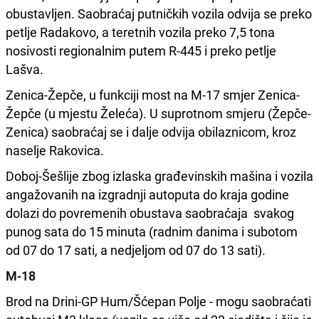
obustavljen. Saobraćaj putničkih vozila odvija se preko
petlje Radakovo, a teretnih vozila preko 7,5 tona
nosivosti regionalnim putem R-445 i preko petlje
Lašva.
Zenica-Žepče, u funkciji most na M-17 smjer Zenica-
Žepče (u mjestu Želeća). U suprotnom smjeru (Žepče-
Zenica) saobraćaj se i dalje odvija obilaznicom, kroz
naselje Rakovica.
Doboj-Šešlije zbog izlaska građevinskih mašina i vozila
angažovanih na izgradnji autoputa do kraja godine
dolazi do povremenih obustava saobraćaja svakog
punog sata do 15 minuta (radnim danima i subotom
od 07 do 17 sati, a nedjeljom od 07 do 13 sati).
M-18
Brod na Drini-GP Hum/Šćepan Polje - mogu saobraćati