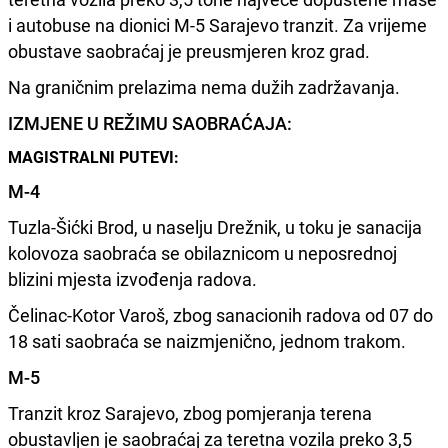
i autobuse na dionici M-5 Sarajevo tranzit. Za vrijeme
obustave saobraćaj je preusmjeren kroz grad.
Na graničnim prelazima nema dužih zadržavanja.
IZMJENE U REŽIMU SAOBRAĆAJA:
MAGISTRALNI PUTEVI:
M-4
Tuzla-Šićki Brod, u naselju Drežnik, u toku je sanacija
kolovoza saobraća se obilaznicom u neposrednoj
blizini mjesta izvođenja radova.
Čelinac-Kotor Varoš, zbog sanacionih radova od 07 do
18 sati saobraća se naizmjenično, jednom trakom.
M-5
Tranzit kroz Sarajevo, zbog pomjeranja terena
obustavljen je saobraćaj za teretna vozila preko 3,5