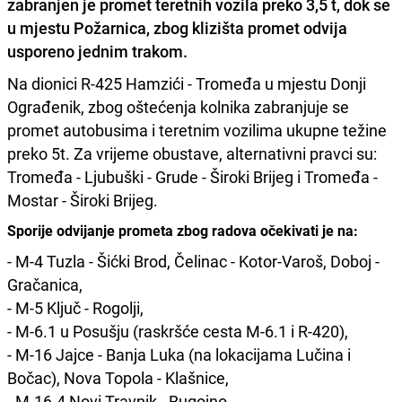
zabranjen je promet teretnih vozila preko 3,5 t, dok se
u mjestu Požarnica, zbog klizišta promet odvija
usporeno jednim trakom.
Na dionici R-425 Hamzići - Tromeđa u mjestu Donji
Ograđenik, zbog oštećenja kolnika zabranjuje se
promet autobusima i teretnim vozilima ukupne težine
preko 5t. Za vrijeme obustave, alternativni pravci su:
Tromeđa - Ljubuški - Grude - Široki Brijeg i Tromeđa -
Mostar - Široki Brijeg.
Sporije odvijanje prometa zbog radova očekivati je na:
- M-4 Tuzla - Šićki Brod, Čelinac - Kotor-Varoš, Doboj -
Gračanica,
- M-5 Ključ - Rogolji,
- M-6.1 u Posušju (raskršće cesta M-6.1 i R-420),
- M-16 Jajce - Banja Luka (na lokacijama Lučina i
Bočac), Nova Topola - Klašnice,
- M-16.4 Novi Travnik - Bugojno,