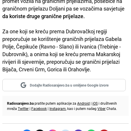
promet vozila na graničnim prijelazima, posebice na
graničnom prijelazu Doljani pa se vozačima savjetuje
da koriste druge granične prijelaze.
Za one koji se kreću prema Dubrovačkoj regiji
preporučuje se korištenje graničnih prijelaza Gabela
Polje, Čepikuće (Ravno - Slano) ili Ivanica (Trebinje -
Dubrovnik), a onima koji se kreću prema Makarskoj
rivijeri ili sjevernije, preporučuju se granični prijelazi
Bijača, Crveni Grm, Gorica ili Orahovlje.
Dodajte Radiosarajevo.ba u omiljene Google izvore
Radiosarajevo.ba
pratite putem aplikacije za
Android
|
iOS
i društvenih
mreža
Twitter
|
Facebook
|
Instagram
, kao i putem našeg
Viber
Chata.