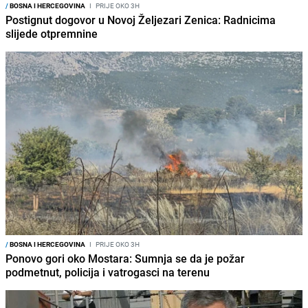
/
BOSNA I HERCEGOVINA
I
PRIJE OKO 3H
Postignut dogovor u Novoj Željezari Zenica: Radnicima
slijede otpremnine
/
BOSNA I HERCEGOVINA
I
PRIJE OKO 3H
Ponovo gori oko Mostara: Sumnja se da je požar
podmetnut, policija i vatrogasci na terenu