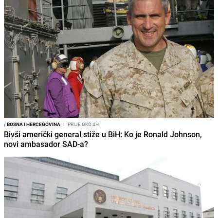
/
BOSNA I HERCEGOVINA
I
PRIJE OKO 4H
Bivši američki general stiže u BiH: Ko je Ronald Johnson,
novi ambasador SAD-a?