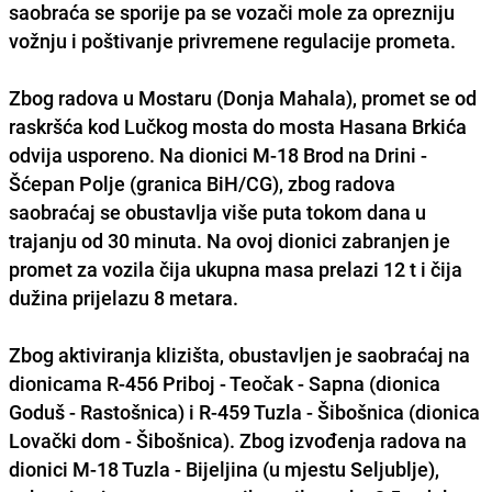
saobraća se sporije pa se vozači mole za oprezniju
vožnju i poštivanje privremene regulacije prometa.
Zbog radova u Mostaru (Donja Mahala), promet se od
raskršća kod Lučkog mosta do mosta Hasana Brkića
odvija usporeno. Na dionici M-18 Brod na Drini -
Šćepan Polje (granica BiH/CG), zbog radova
saobraćaj se obustavlja više puta tokom dana u
trajanju od 30 minuta. Na ovoj dionici zabranjen je
promet za vozila čija ukupna masa prelazi 12 t i čija
dužina prijelazu 8 metara.
Zbog aktiviranja klizišta, obustavljen je saobraćaj na
dionicama R-456 Priboj - Teočak - Sapna (dionica
Goduš - Rastošnica) i R-459 Tuzla - Šibošnica (dionica
Lovački dom - Šibošnica). Zbog izvođenja radova na
dionici M-18 Tuzla - Bijeljina (u mjestu Seljublje),