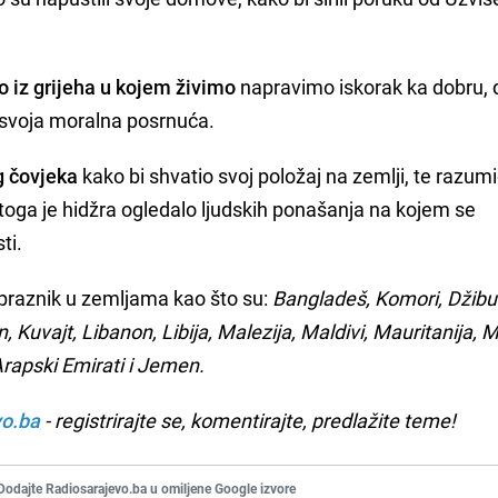
o iz grijeha u kojem živimo
napravimo iskorak ka dobru, 
i svoja moralna posrnuća.
g čovjeka
kako bi shvatio svoj položaj na zemlji, te razum
stoga je hidžra ogledalo ljudskih ponašanja na kojem se
ti.
 praznik u zemljama kao što su:
Bangladeš, Komori, Džibut
an, Kuvajt, Libanon, Libija, Malezija, Maldivi, Mauritanija, 
Arapski Emirati i Jemen.
vo.ba
- registrirajte se, komentirajte, predlažite teme!
Dodajte Radiosarajevo.ba u omiljene Google izvore