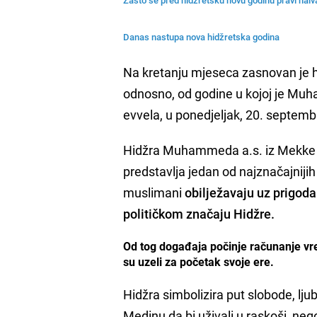
Danas nastupa nova hidžretska godina
Na kretanju mjeseca zasnovan je hi
odnosno, od godine u kojoj je Muha
evvela, u ponedjeljak, 20. septem
Hidžra Muhammeda a.s. iz Mekke u 
predstavlja jedan od najznačajniji
muslimani
obilježavaju uz prigod
političkom značaju Hidžre.
Od tog događaja počinje računanje vr
su uzeli za početak svoje ere.
Hidžra simbolizira put slobode, lj
Medinu da bi uživali u raskoši, neg