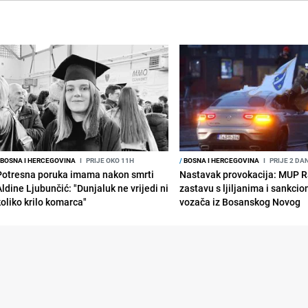
BOSNA I HERCEGOVINA
I
PRIJE OKO 11H
/
BOSNA I HERCEGOVINA
I
PRIJE 2 DA
Potresna poruka imama nakon smrti
Nastavak provokacija: MUP 
Aldine Ljubunčić: "Dunjaluk ne vrijedi ni
zastavu s ljiljanima i sankcio
koliko krilo komarca"
vozača iz Bosanskog Novog