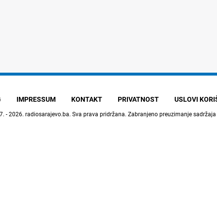
G
IMPRESSUM
KONTAKT
PRIVATNOST
USLOVI KOR
7. - 2026.
radiosarajevo.ba
. Sva prava pridržana. Zabranjeno preuzimanje sadržaja