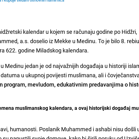
džretski kalendar u kojem se računaju godine po Hidžri,
mmed, a.s. doselio iz Mekke u Medinu. To je bilo 8. rebiu-
bra 622. godine Miladskog kalendara.
Medinu jedan je od najvažnijih događaja u historiji isl
h datuma u ukupnoj povijesti muslimana, ali i čovječanstv
an program, mevludom, edukativnim predavanjima o histo
emena muslimanskog kalendara, a ovaj historijski događaj mu
ubavi, humanosti. Poslanik Muhammed i ashabi nisu došli 
o su napustili svoje domove, kako bi širili poruku od Uzvi