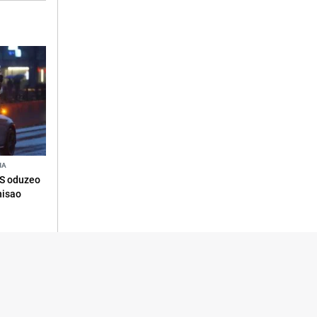
NA
RS oduzeo
nisao