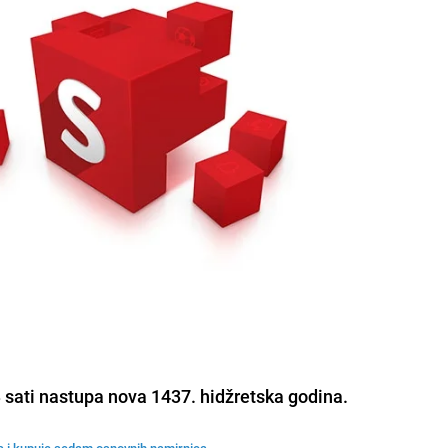
 sati nastupa nova 1437. hidžretska godina.
va i kupuje sedam osnovnih namirnica