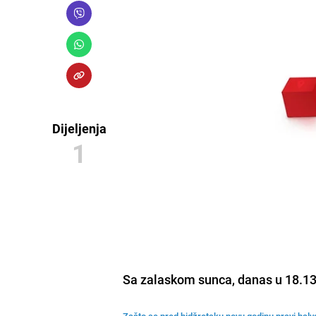
Dijeljenja
1
Sa zalaskom sunca, danas u
18.13
Zašto se pred hidžretsku novu godinu pravi hal