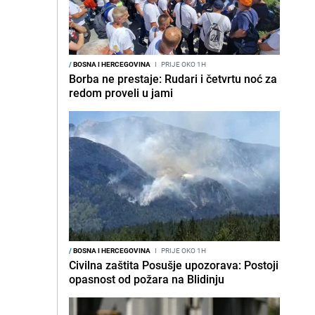
/
BOSNA I HERCEGOVINA
I
PRIJE OKO 1H
Borba ne prestaje: Rudari i četvrtu noć za
redom proveli u jami
/
BOSNA I HERCEGOVINA
I
PRIJE OKO 1H
Civilna zaštita Posušje upozorava: Postoji
opasnost od požara na Blidinju