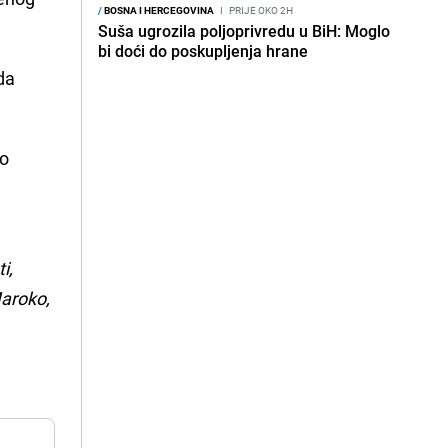
/
BOSNA I HERCEGOVINA
I
PRIJE OKO 2H
Suša ugrozila poljoprivredu u BiH: Moglo
bi doći do poskupljenja hrane
da
io
i,
Maroko,