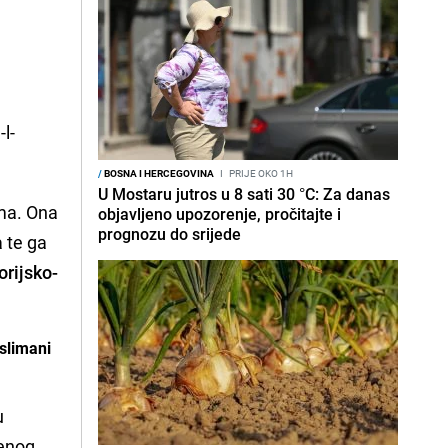
l-
/
BOSNA I HERCEGOVINA
I
PRIJE OKO 1H
U Mostaru jutros u 8 sati 30 °C: Za danas
ama. Ona
objavljeno upozorenje, pročitajte i
prognozu do srijede
a te ga
rijsko-
slimani
u
šenog