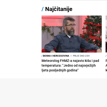
/
Najčitanije
/
BOSNA I HERCEGOVINA
I
PRIJE OKO 23H
/
Meteorolog FHMZ-a najavio kišu i pad
temperatura: "Jedno od najsvježijih
ljeta posljednjih godina"