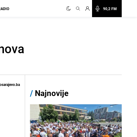
RADIO
90,2 FM
 nova
osarajevo.ba
/
Najnovije