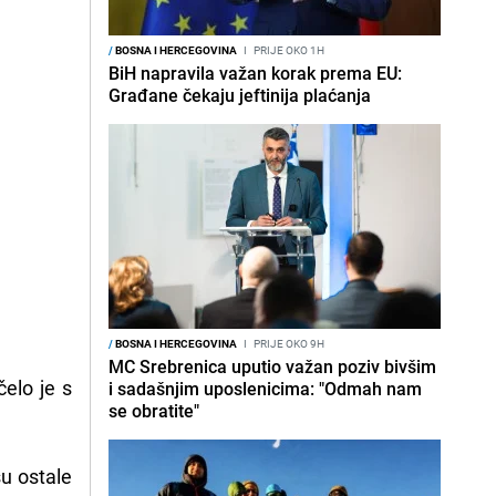
/
BOSNA I HERCEGOVINA
I
PRIJE OKO 1H
BiH napravila važan korak prema EU:
Građane čekaju jeftinija plaćanja
/
BOSNA I HERCEGOVINA
I
PRIJE OKO 9H
MC Srebrenica uputio važan poziv bivšim
čelo je s
i sadašnjim uposlenicima: "Odmah nam
se obratite"
u ostale