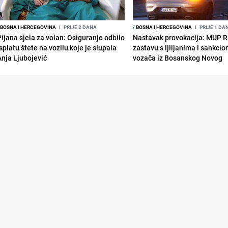
BOSNA I HERCEGOVINA
I
PRIJE 2 DANA
/
BOSNA I HERCEGOVINA
I
PRIJE 1 DA
Pijana sjela za volan: Osiguranje odbilo
Nastavak provokacija: MUP 
splatu štete na vozilu koje je slupala
zastavu s ljiljanima i sankcio
Anja Ljubojević
vozača iz Bosanskog Novog