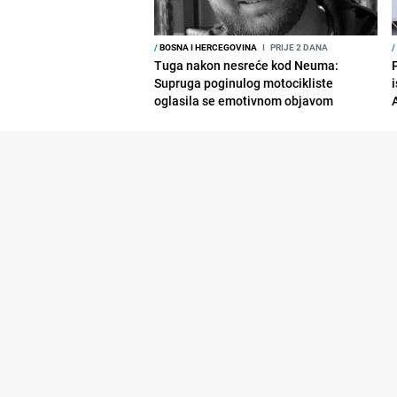
/
BOSNA I HERCEGOVINA
I
PRIJE 2 DANA
/
Tuga nakon nesreće kod Neuma:
Supruga poginulog motocikliste
i
oglasila se emotivnom objavom