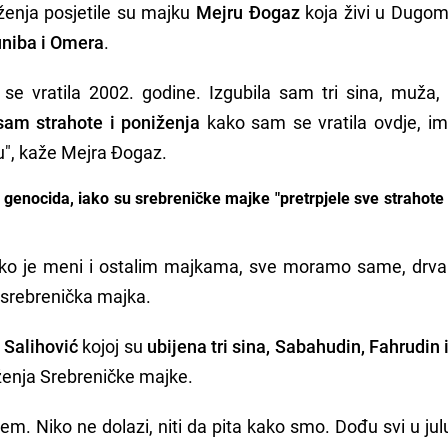
uženja posjetile su majku
Mejru Đogaz
koja živi u Dugom
uniba i Omera
.
e vratila 2002. godine. Izgubila sam tri sina, muža, 
 sam strahote i poniženja
kako sam se vratila ovdje, i
", kaže Mejra Đogaz.
genocida, iako su srebreničke majke "pretrpjele sve strahote 
kako je meni i ostalim majkama, sve moramo same, drva 
 srebrenička majka.
 Salihović
kojoj su
ubijena tri sina, Sabahudin, Fahrudin 
uženja Srebreničke majke.
m. Niko ne dolazi, niti da pita kako smo. Dođu svi u julu