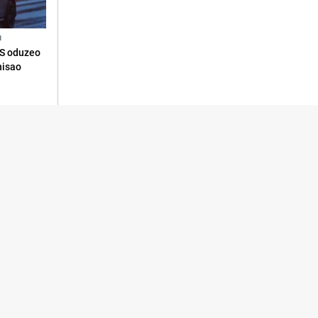
N
RS oduzeo
nisao