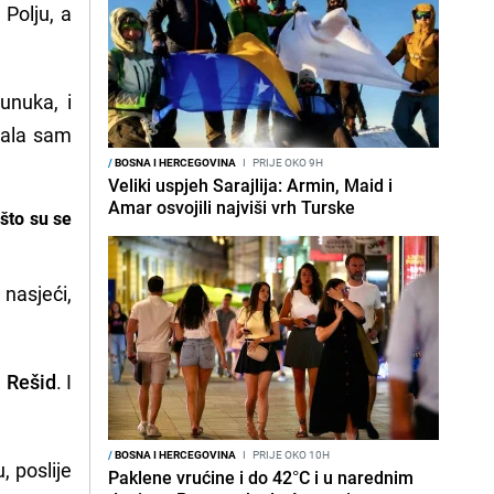
 Polju, a
unuka, i
mala sam
/
BOSNA I HERCEGOVINA
I
PRIJE OKO 9H
Veliki uspjeh Sarajlija: Armin, Maid i
Amar osvojili najviši vrh Turske
što su se
nasjeći,
i Rešid
. I
/
BOSNA I HERCEGOVINA
I
PRIJE OKO 10H
, poslije
Paklene vrućine i do 42°C i u narednim