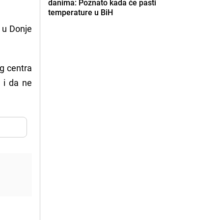
danima: Poznato kada će pasti
temperature u BiH
i u Donje
og centra
 i da ne