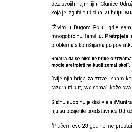
bez svojih najmilijih. Članice Udr
koja je izgubila tri sina:
Zuhdiju, M
"Živim u Dugom Polju, gdje sam s
mnogobrojnu familiju.
Pretrpjela
problema s komšijama po povratku
Smatra da se niko ne brine o žrtvama 
mogle pretrpjeti na kugli zemaljskoj".
"Nije njih briga za žrtve. Znam 
razgrnuti put, sve sama", kaže ova
Sličnu sudbinu je doživjela i
Munira
nju su posjetile predstavnice Udr
"Plačem evo 23 godine, ne prestaje