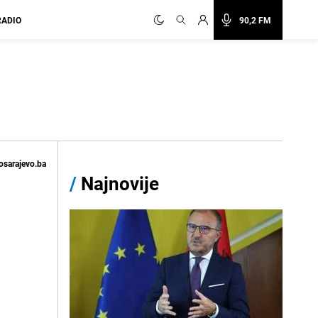
RADIO
90,2 FM
osarajevo.ba
/
Najnovije