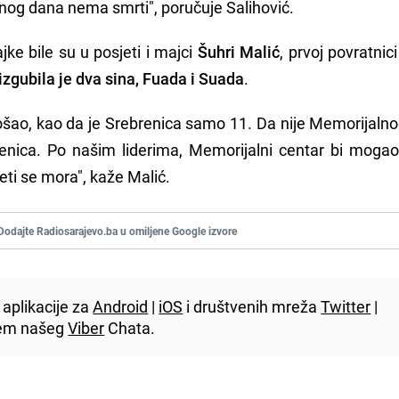
đenog dana nema smrti", poručuje Salihović.
ke bile su u posjeti i majci
Šuhri Malić
, prvoj povratnic
izgubila je dva sina, Fuada i Suada
.
 došao, kao da je Srebrenica samo 11. Da nije Memorijaln
renica. Po našim liderima, Memorijalni centar bi mogao
vjeti se mora", kaže Malić.
Dodajte Radiosarajevo.ba u omiljene Google izvore
aplikacije za
Android
|
iOS
i društvenih mreža
Twitter
|
utem našeg
Viber
Chata.