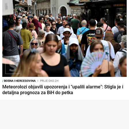
/
BOSNA I HERCEGOVINA
I
PRIJE OKO 2H
Meteorolozi objavili upozorenja i "upalili alarme": Stigla je i
detaljna prognoza za BiH do petka