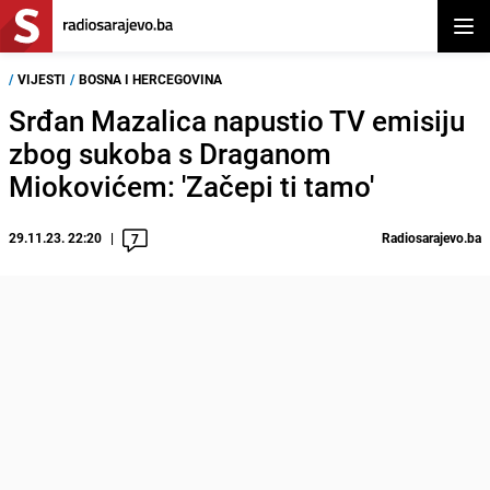
Otvor
/
VIJESTI
/
BOSNA I HERCEGOVINA
Srđan Mazalica napustio TV emisiju
zbog sukoba s Draganom
Miokovićem: 'Začepi ti tamo'
29.11.23. 22:20
Radiosarajevo.ba
7