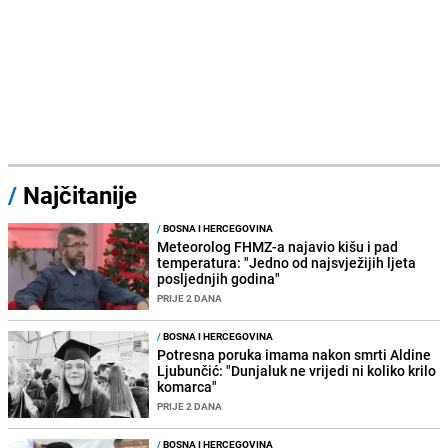
/
Najčitanije
/
BOSNA I HERCEGOVINA
Meteorolog FHMZ-a najavio kišu i pad
temperatura: "Jedno od najsvježijih ljeta
posljednjih godina"
PRIJE 2 DANA
/
BOSNA I HERCEGOVINA
Potresna poruka imama nakon smrti Aldine
Ljubunčić: "Dunjaluk ne vrijedi ni koliko krilo
komarca"
PRIJE 2 DANA
/
BOSNA I HERCEGOVINA