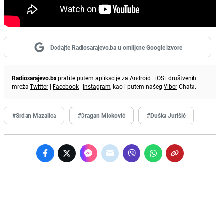
Dodajte Radiosarajevo.ba u omiljene Google izvore
Radiosarajevo.ba
pratite putem aplikacije za
Android
|
iOS
i društvenih
mreža
Twitter
|
Facebook
|
Instagram
, kao i putem našeg
Viber
Chata.
#Srđan Mazalica
#Dragan Mioković
#Duška Jurišić