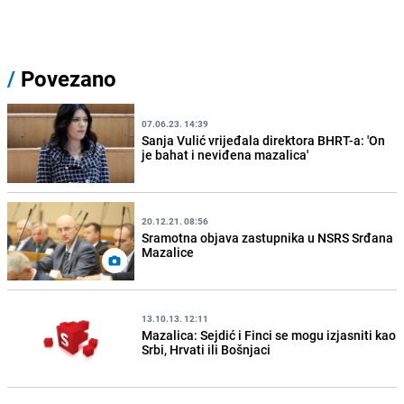
/
Povezano
07.06.23. 14:39
Sanja Vulić vrijeđala direktora BHRT-a: 'On
je bahat i neviđena mazalica'
20.12.21. 08:56
Sramotna objava zastupnika u NSRS Srđana
Mazalice
13.10.13. 12:11
Mazalica: Sejdić i Finci se mogu izjasniti kao
Srbi, Hrvati ili Bošnjaci