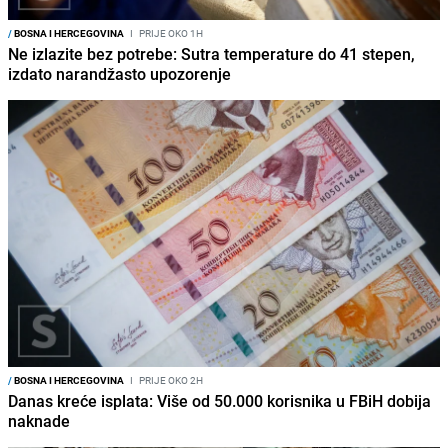
/
BOSNA I HERCEGOVINA
I
PRIJE OKO 1H
Ne izlazite bez potrebe: Sutra temperature do 41 stepen,
izdato narandžasto upozorenje
/
BOSNA I HERCEGOVINA
I
PRIJE OKO 2H
Danas kreće isplata: Više od 50.000 korisnika u FBiH dobija
naknade