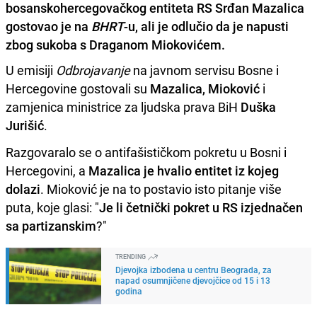
bosanskohercegovačkog entiteta RS Srđan Mazalica
gostovao je na
BHRT
-u, ali je odlučio da je napusti
zbog sukoba s Draganom Miokovićem.
U emisiji
Odbrojavanje
na javnom servisu Bosne i
Hercegovine gostovali su
Mazalica, Mioković
i
zamjenica ministrice za ljudska prava BiH
Duška
Jurišić
.
Razgovaralo se o antifašističkom pokretu u Bosni i
Hercegovini, a
Mazalica je hvalio entitet iz kojeg
dolazi
. Mioković je na to postavio isto pitanje više
puta, koje glasi: "
Je li četnički pokret u RS izjednačen
sa partizanskim
?"
TRENDING
Djevojka izbodena u centru Beograda, za
napad osumnjičene djevojčice od 15 i 13
godina