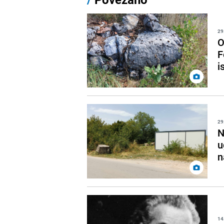
29
O
F
i
29
N
u
n
14