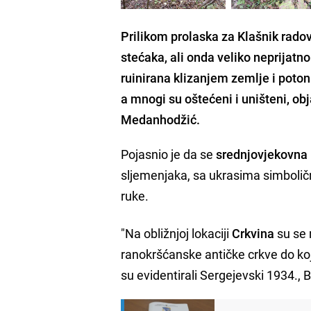
Prilikom prolaska za Klašnik rado
stećaka, ali onda veliko neprijatn
ruinirana klizanjem zemlje i poto
a mnogi su oštećeni i uništeni, ob
Medanhodžić.
Pojasnio je da se
srednjovjekovna
sljemenjaka, sa ukrasima simboličn
ruke.
"Na obližnjoj lokaciji
Crkvina
su se n
ranokršćanske antičke crkve do koj
su evidentirali Sergejevski 1934., 