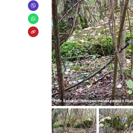
Foto: Bassania / Nekropola stećaka zarasla u žbun