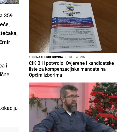
sa 359
veće,
stećaka,
 Emir
/
BOSNA I HERCEGOVINA
I
PRIJE 48MIN
CIK BiH potvrdio: Ovjerene i kandidatske
ča i
liste za kompenzacijske mandate na
mične
Općim izborima
Lokaciju