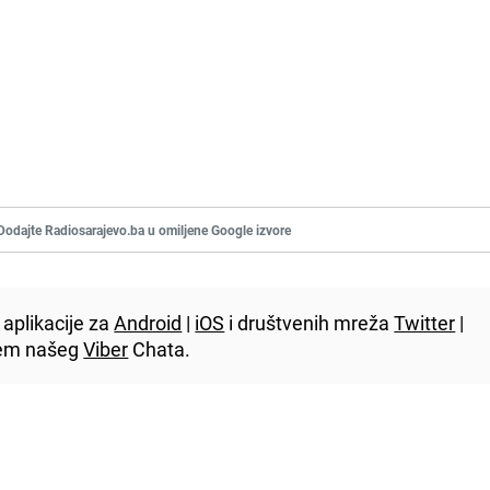
Dodajte Radiosarajevo.ba u omiljene Google izvore
aplikacije za
Android
|
iOS
i društvenih mreža
Twitter
|
utem našeg
Viber
Chata.