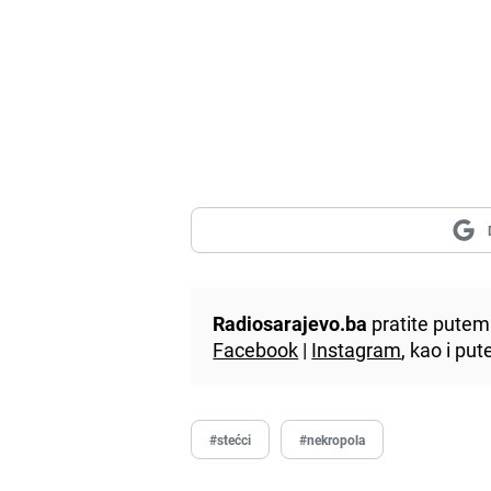
Radiosarajevo.ba
pratite putem 
Facebook
|
Instagram
, kao i p
#stećci
#nekropola