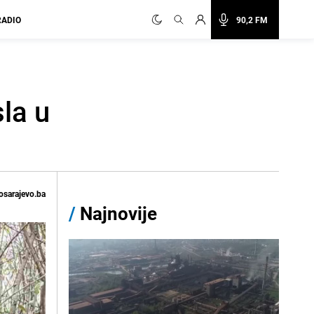
RADIO
90,2 FM
la u
osarajevo.ba
/
Najnovije