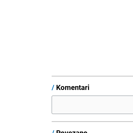
/
Komentari
/
Povezano