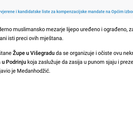
 Ovjerene i kandidatske liste za kompenzacijske mandate na Općim izb
oderno muslimansko mezarje lijepo uređeno i ograđeno, za
ni isti preci ovih mještana.
eštane
Župe u Višegradu
da se organizuje i očiste ovu nek
 u Podrinju
koja zaslužuje da zasija u punom sjaju i preze
bjavio je Medanhodžić.