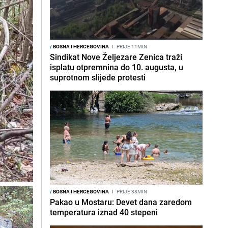
/
BOSNA I HERCEGOVINA
I
PRIJE 11MIN
Sindikat Nove Željezare Zenica traži
isplatu otpremnina do 10. augusta, u
suprotnom slijede protesti
/
BOSNA I HERCEGOVINA
I
PRIJE 38MIN
Pakao u Mostaru: Devet dana zaredom
temperatura iznad 40 stepeni