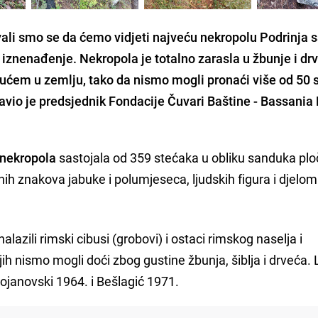
vali smo se da ćemo vidjeti najveću nekropolu Podrinja 
o iznenađenje. Nekropola je totalno zarasla u žbunje i dr
nućem u zemlju, tako da nismo mogli pronaći više od 50 
javio je predsjednik Fondacije Čuvari Baštine - Bassania
 nekropola
sastojala od 359 stećaka u obliku sanduka plo
ih znakova jabuke i polumjeseca, ljudskih figura i djelo
alazili rimski cibusi (grobovi) i ostaci rimskog naselja i
ih nismo mogli doći zbog gustine žbunja, šiblja i drveća. 
Bojanovski 1964. i Bešlagić 1971.