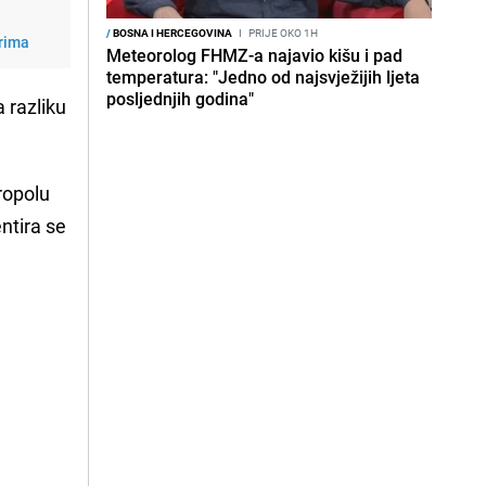
/
BOSNA I HERCEGOVINA
I
PRIJE OKO 1H
orima
Meteorolog FHMZ-a najavio kišu i pad
temperatura: "Jedno od najsvježijih ljeta
posljednjih godina"
 razliku
ropolu
ntira se