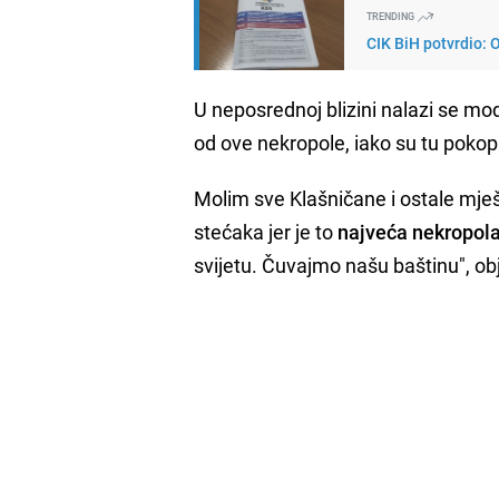
TRENDING
CIK BiH potvrdio:
U neposrednoj blizini nalazi se m
od ove nekropole, iako su tu pokopa
Molim sve Klašničane i ostale mj
stećaka jer je to
najveća nekropola
svijetu. Čuvajmo našu baštinu", o