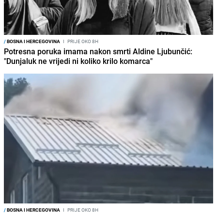
/
BOSNA I HERCEGOVINA
I
PRIJE OKO 8H
Potresna poruka imama nakon smrti Aldine Ljubunčić:
"Dunjaluk ne vrijedi ni koliko krilo komarca"
/
BOSNA I HERCEGOVINA
I
PRIJE OKO 8H