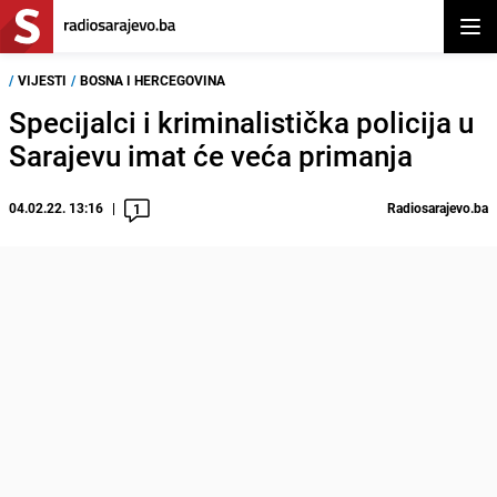
Otvor
/
VIJESTI
/
BOSNA I HERCEGOVINA
Specijalci i kriminalistička policija u
Sarajevu imat će veća primanja
04.02.22. 13:16
Radiosarajevo.ba
1