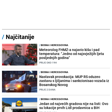
/
Najčitanije
/
BOSNA I HERCEGOVINA
Meteorolog FHMZ-a najavio kišu i pad
temperatura: "Jedno od najsvježijih ljeta
posljednjih godina"
PRIJE OKO 19H
/
BOSNA I HERCEGOVINA
Nastavak provokacija: MUP RS oduzeo
zastavu s ljiljanima i sankcionisao vozača iz
Bosanskog Novog
PRIJE 2 DANA
/
BOSNA I HERCEGOVINA
Jedan od najvećih gradova nije na listi: Ovo
su lokacije prvih Lidl prodavnica u BiH