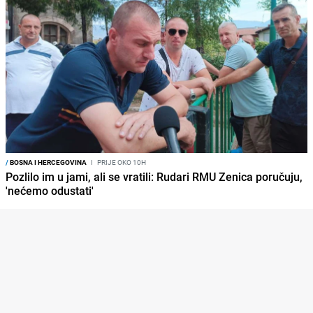
/
BOSNA I HERCEGOVINA
I
PRIJE OKO 10H
Pozlilo im u jami, ali se vratili: Rudari RMU Zenica poručuju,
'nećemo odustati'