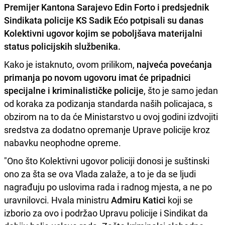
Premijer Kantona Sarajevo
Edin Forto
i predsjednik
Sindikata policije KS
Sadik Ećo
potpisali su danas
Kolektivni ugovor kojim se poboljšava materijalni
status policijskih službenika.
Kako je istaknuto, ovom prilikom,
najveća povećanja
primanja po novom ugovoru imat će pripadnici
specijalne i kriminalističke policije
, što je samo jedan
od koraka za podizanja standarda naših policajaca, s
obzirom na to da će Ministarstvo u ovoj godini izdvojiti
sredstva za dodatno opremanje Uprave policije kroz
nabavku neophodne opreme.
"Ono što Kolektivni ugovor policiji donosi je suštinski
ono za šta se ova Vlada zalaže, a to je da se ljudi
nagrađuju po uslovima rada i radnog mjesta, a ne po
uravnilovci. Hvala ministru
Admiru Katici
koji se
izborio za ovo i podržao Upravu policije i Sindikat da