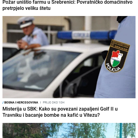
Požar uništio farmu u Srebrenici: Povratničko domaćinstvo
pretrpjelo veliku štetu
/
BOSNA I HERCEGOVINA
I
PRIJE OKO 10H
Misterija u SBK: Kako su povezani zapaljeni Golf II u
Travniku i bacanje bombe na kafić u Vitezu?