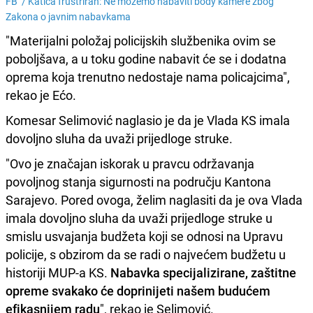
FB /
Katica frustriran: Ne možemo nabaviti body kamere zbog
Zakona o javnim nabavkama
"Materijalni položaj policijskih službenika ovim se
poboljšava, a u toku godine nabavit će se i dodatna
oprema koja trenutno nedostaje nama policajcima",
rekao je Ećo.
Komesar Selimović naglasio je da je Vlada KS imala
dovoljno sluha da uvaži prijedloge struke.
"Ovo je značajan iskorak u pravcu održavanja
povoljnog stanja sigurnosti na području Kantona
Sarajevo. Pored ovoga, želim naglasiti da je ova Vlada
imala dovoljno sluha da uvaži prijedloge struke u
smislu usvajanja budžeta koji se odnosi na Upravu
policije, s obzirom da se radi o najvećem budžetu u
historiji MUP-a KS.
Nabavka specijalizirane, zaštitne
opreme svakako će doprinijeti našem budućem
efikasnijem radu
", rekao je Selimović.