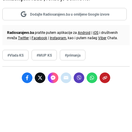
Dodajte Radiosarajevo.ba u omiljene Google izvore
Radiosarajevo.ba
pratite putem aplikacije za
Android
|
iOS
i društvenih
mreža
Twitter
|
Facebook
|
Instagram
, kao i putem našeg
Viber
Chata.
#Vlada KS
#MUP KS
#primanja