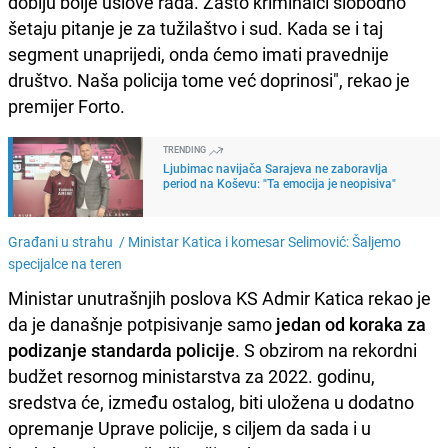
dobiju bolje uslove rada. Zašto kriminalci slobodno
šetaju pitanje je za tužilaštvo i sud. Kada se i taj
segment unaprijedi, onda ćemo imati pravednije
društvo. Naša policija tome već doprinosi", rekao je
premijer Forto.
TRENDING
Ljubimac navijača Sarajeva ne zaboravlja
period na Koševu: "Ta emocija je neopisiva"
Građani u strahu /
Ministar Katica i komesar Selimović: Šaljemo
specijalce na teren
Ministar unutrašnjih poslova KS Admir Katica rekao je
da je današnje potpisivanje samo
jedan od koraka za
podizanje standarda policije
. S obzirom na rekordni
budžet resornog ministarstva za 2022. godinu,
sredstva će, između ostalog, biti uložena u dodatno
opremanje Uprave policije, s ciljem da sada i u